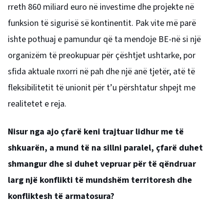
rreth 860 miliard euro në investime dhe projekte në
funksion të sigurisë së kontinentit. Pak vite më parë
ishte pothuaj e pamundur që ta mendoje BE-në si një
organizëm të preokupuar për çështjet ushtarke, por
sfida aktuale nxorri në pah dhe një anë tjetër, atë të
fleksibilitetit të unionit për t’u përshtatur shpejt me
realitetet e reja.
Nisur nga ajo çfarë keni trajtuar lidhur me të
shkuarën, a mund të na sillni paralel, çfarë duhet
shmangur dhe si duhet vepruar për të qëndruar
larg një konflikti të mundshëm territoresh dhe
konfliktesh të armatosura?