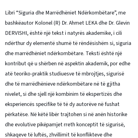
Libri “Siguria dhe Marrëdhëniet Ndërkombëtare”, me
bashkëautor Kolonel (R) Dr. Ahmet LEKA dhe Dr. Glevin
DERVISHI, është një tekst i natyrës akademike, i cili
ndërthur dy elementë shumë të rëndësishëm si, siguria
dhe marrëdhëniet ndërkombëtare. Teksti është një
kontribut që u shërben në aspektin akademik, por edhe
atë teoriko-praktik studiuesve të mbrojtjes, sigurisë
dhe të marrëdhënieve ndërkombëtare në të gjitha
nivelet, si dhe sjell një kombinim të ekspertizës dhe
eksperiencës specifike të të dy autorëve në fushat
përkatëse. Në këtë libër trajtohen si në anën historike
dhe evolutive pikëpamjet rreth konceptit të sigurisë,
shkaqeve të luftës, zhvillimit të konflikteve dhe