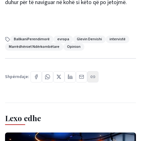
duhur për të naviguar në kohë si këto që po jetojmë.
BallkaniPerendimorë
evropa
Glevin Dervishi
intervistë
Marrëdhëniet Ndërkombëtare
Opinion
Shpërndaje:
Lexo edhe