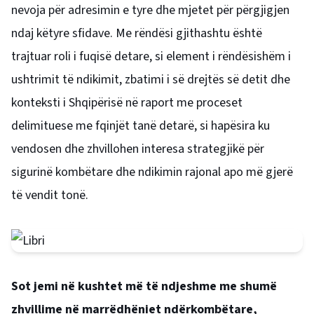
nevoja për adresimin e tyre dhe mjetet për përgjigjen
ndaj këtyre sfidave. Me rëndësi gjithashtu është
trajtuar roli i fuqisë detare, si element i rëndësishëm i
ushtrimit të ndikimit, zbatimi i së drejtës së detit dhe
konteksti i Shqipërisë në raport me proceset
delimituese me fqinjët tanë detarë, si hapësira ku
vendosen dhe zhvillohen interesa strategjikë për
sigurinë kombëtare dhe ndikimin rajonal apo më gjerë
të vendit tonë.
Sot jemi në kushtet më të ndjeshme me shumë
zhvillime në marrëdhëniet ndërkombëtare,