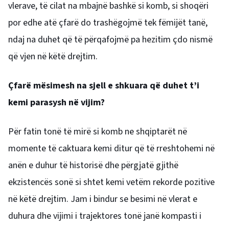
vlerave, të cilat na mbajnë bashkë si komb, si shoqëri
por edhe atë çfarë do trashëgojmë tek fëmijët tanë,
ndaj na duhet që të përqafojmë pa hezitim çdo nismë
që vjen në këtë drejtim.
Ç
farë mësimesh na sjell e shkuara që duhet t’i
kemi parasysh në vijim?
Për fatin tonë të mirë si komb ne shqiptarët në
momente të caktuara kemi ditur që të rreshtohemi në
anën e duhur të historisë dhe përgjatë gjithë
ekzistencës sonë si shtet kemi vetëm rekorde pozitive
në këtë drejtim. Jam i bindur se besimi në vlerat e
duhura dhe vijimi i trajektores tonë janë kompasti i