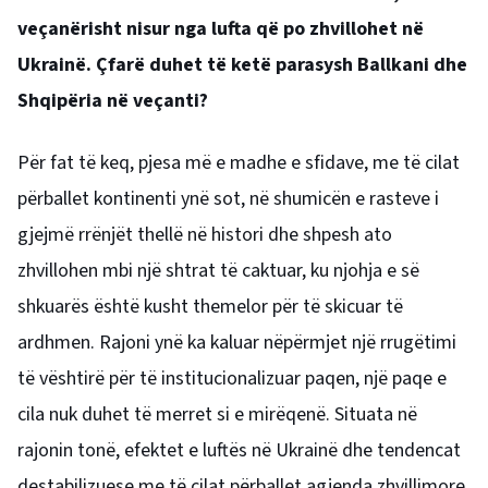
veçanërisht nisur nga lufta që po zhvillohet në
Ukrainë. Çfarë duhet të ketë parasysh Ballkani dhe
Shqipëria në veçanti?
Për fat të keq, pjesa më e madhe e sfidave, me të cilat
përballet kontinenti ynë sot, në shumicën e rasteve i
gjejmë rrënjët thellë në histori dhe shpesh ato
zhvillohen mbi një shtrat të caktuar, ku njohja e së
shkuarës është kusht themelor për të skicuar të
ardhmen. Rajoni ynë ka kaluar nëpërmjet një rrugëtimi
të vështirë për të institucionalizuar paqen, një paqe e
cila nuk duhet të merret si e mirëqenë. Situata në
rajonin tonë, efektet e luftës në Ukrainë dhe tendencat
destabilizuese me të cilat përballet agjenda zhvillimore