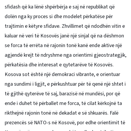
sfidash që ka lënë shpërbërja e saj në republikat që
dolën nga ky proces si dhe modelet përkatëse për
trajtimin e këtyre sfidave. Zhvillimet që ndodhën vitin e
kaluar në veri të Kosovës janë një sinjal që na dëshmon
se forca të errëta në rajonin tonë kanë ende aktive një
agjendë krejt të ndryshme nga orientimi gjeostrategjik,
përkatësia dhe interesat e qytetarëve të Kosovës.
Kosova sot është një demokraci vibrante, e orientuar
nga sundimi i ligjit, e përkushtuar për të qenë një shtet i
të gjithë qyterëve të saj, barazisë në mundësi, por që
ende i duhet të përballet me forca, të cilat kërkojnë ta
rikthejnë rajonin tonë në dekadat e së shkuarës. Falë
prezencës së NATO-s në Kosovë, por edhe orientimit të