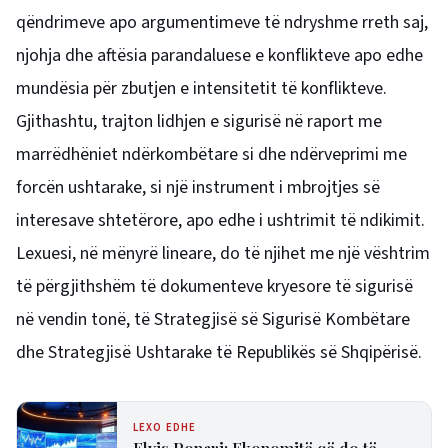
qëndrimeve apo argumentimeve të ndryshme rreth saj,
njohja dhe aftësia parandaluese e konflikteve apo edhe
mundësia për zbutjen e intensitetit të konflikteve.
Gjithashtu, trajton lidhjen e sigurisë në raport me
marrëdhëniet ndërkombëtare si dhe ndërveprimi me
forcën ushtarake, si një instrument i mbrojtjes së
interesave shtetërore, apo edhe i ushtrimit të ndikimit.
Lexuesi, në mënyrë lineare, do të njihet me një vështrim
të përgjithshëm të dokumenteve kryesore të sigurisë
në vendin tonë, të Strategjisë së Sigurisë Kombëtare
dhe Strategjisë Ushtarake të Republikës së Shqipërisë.
LEXO EDHE