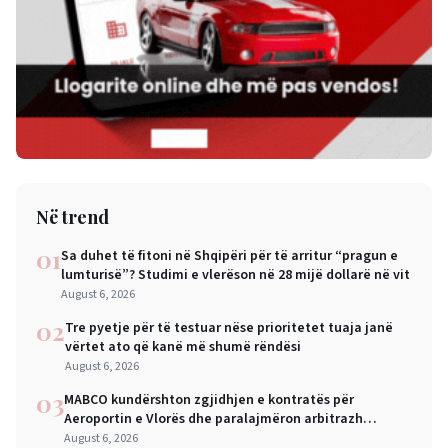
Në trend
01
Sa duhet të fitoni në Shqipëri për të arritur “pragun e
lumturisë”? Studimi e vlerëson në 28 mijë dollarë në vit
August 6, 2026
02
Tre pyetje për të testuar nëse prioritetet tuaja janë
vërtet ato që kanë më shumë rëndësi
August 6, 2026
03
MABCO kundërshton zgjidhjen e kontratës për
Aeroportin e Vlorës dhe paralajmëron arbitrazh
ndërkombëtar
August 6, 2026