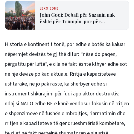
LEXO EDHE
John Goci: Debati për Sazanin nuk
është për Trumpin, por për
transparencën dhe të drejtën e
shqiptarëve
Historia e kontinentit tonë, por edhe e botës ka kaluar
nëpërmjet devizës të gjithë ditur: “nëse do paqen,
përgatitu për luftë”, e cila në fakt është kthyer edhe sot
në një devizë po kaq aktuale. Rritja e kapaciteteve
ushtarake, në jo pak raste, ka shërbyer edhe si
instrument shkurajimi për fuqi apo aktor destruktiv,
ndaj si NATO edhe BE e kanë vendosur fokusin në rritjen
e shpenzimeve në fushën e mbrojtjes, riarmatimin dhe
rritjen e kapaciteteve të qendrueshmërisë kombëtare,
të cilat në fakt përbëjnë shumatoren e sigurisë