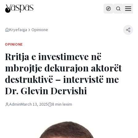
Kryefaqja
Opinione
OPINIONE
Rritja e investimeve në
mbrojtje dekurajon aktorët
destruktivë – intervistë me
Dr. Glevin Dervishi
Admin
March 13, 2025
8
min
lexim