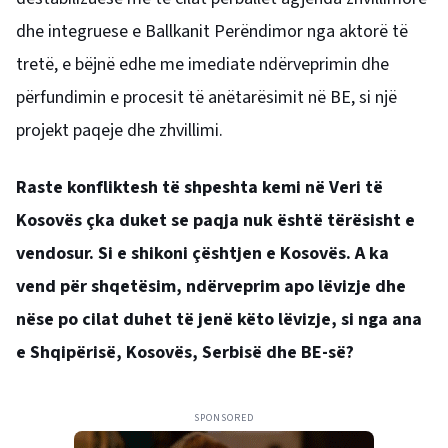
dhe integruese e Ballkanit Perëndimor nga aktorë të
tretë, e bëjnë edhe me imediate ndërveprimin dhe
përfundimin e procesit të anëtarësimit në BE, si një
projekt paqeje dhe zhvillimi.
Raste konfliktesh të shpeshta kemi në Veri të
Kosovës çka duket se paqja nuk është tërësisht e
vendosur. Si e shikoni çështjen e Kosovës. A ka
vend për shqetësim, ndërveprim apo lëvizje dhe
nëse po cilat duhet të jenë këto lëvizje, si nga ana
e Shqipërisë, Kosovës, Serbisë dhe BE-së?
SPONSORED