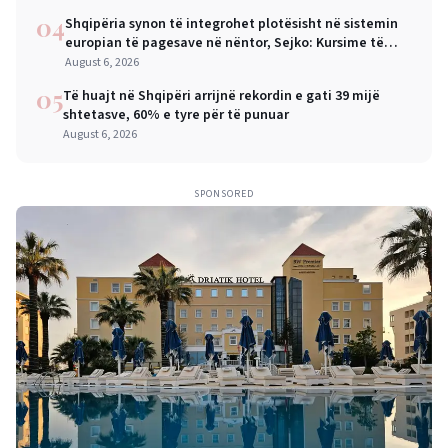
04
Shqipëria synon të integrohet plotësisht në sistemin
europian të pagesave në nëntor, Sejko: Kursime të
mëdha për qytetarët dhe bizneset
August 6, 2026
05
Të huajt në Shqipëri arrijnë rekordin e gati 39 mijë
shtetasve, 60% e tyre për të punuar
August 6, 2026
SPONSORED