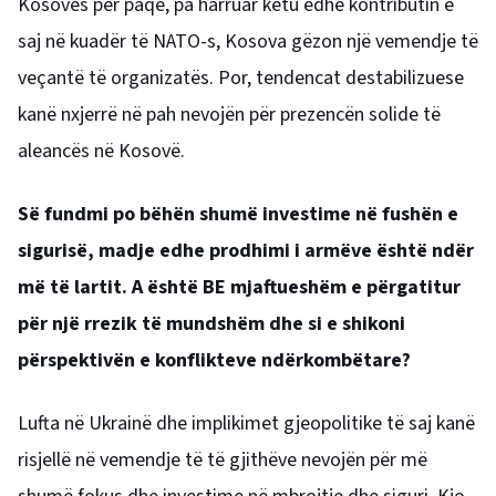
Kosovës për paqe, pa harruar këtu edhe kontributin e
saj në kuadër të NATO-s, Kosova gëzon një vemendje të
veçantë të organizatës. Por, tendencat destabilizuese
kanë nxjerrë në pah nevojën për prezencën solide të
aleancës në Kosovë.
Së fundmi po bëhën shumë investime në fushën e
sigurisë, madje edhe prodhimi i armëve është ndër
më të lartit. A është BE mjaftueshëm e përgatitur
për një rrezik të mundshëm dhe si e shikoni
përspektivën e konflikteve ndërkombëtare?
Lufta në Ukrainë dhe implikimet gjeopolitike të saj kanë
risjellë në vemendje të të gjithëve nevojën për më