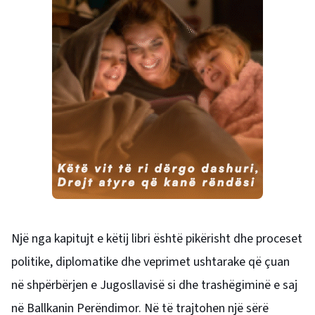
Një nga kapitujt e këtij libri është pikërisht dhe proceset
politike, diplomatike dhe veprimet ushtarake që çuan
në shpërbërjen e Jugosllavisë si dhe trashëgiminë e saj
në Ballkanin Perëndimor. Në të trajtohen një sërë