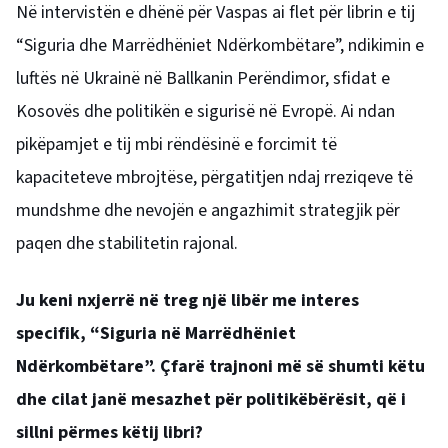
Në intervistën e dhënë për Vaspas ai flet për librin e tij
“Siguria dhe Marrëdhëniet Ndërkombëtare”, ndikimin e
luftës në Ukrainë në Ballkanin Perëndimor, sfidat e
Kosovës dhe politikën e sigurisë në Evropë. Ai ndan
pikëpamjet e tij mbi rëndësinë e forcimit të
kapaciteteve mbrojtëse, përgatitjen ndaj rreziqeve të
mundshme dhe nevojën e angazhimit strategjik për
paqen dhe stabilitetin rajonal.
Ju keni nxjerrë në treg një libër me interes
specifik, “Siguria në Marrëdhëniet
Ndërkombëtare”. Çfarë trajnoni më së shumti këtu
dhe cilat janë mesazhet për politikëbërësit, që i
sillni përmes këtij libri?