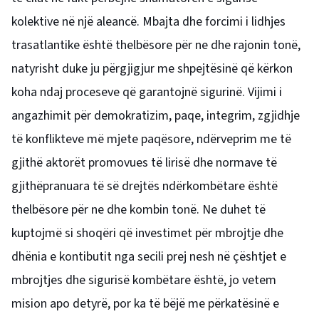
kolektive në një aleancë. Mbajta dhe forcimi i lidhjes
trasatlantike është thelbësore për ne dhe rajonin tonë,
natyrisht duke ju përgjigjur me shpejtësinë që kërkon
koha ndaj proceseve që garantojnë sigurinë. Vijimi i
angazhimit për demokratizim, paqe, integrim, zgjidhje
të konflikteve më mjete paqësore, ndërveprim me të
gjithë aktorët promovues të lirisë dhe normave të
gjithëpranuara të së drejtës ndërkombëtare është
thelbësore për ne dhe kombin tonë. Ne duhet të
kuptojmë si shoqëri që investimet për mbrojtje dhe
dhënia e kontibutit nga secili prej nesh në çështjet e
mbrojtjes dhe sigurisë kombëtare është, jo vetem
mision apo detyrë, por ka të bëjë me përkatësinë e