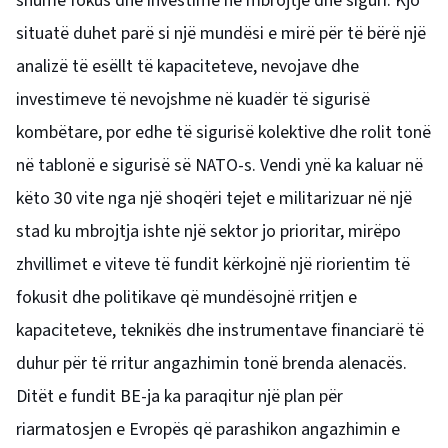
shumë fokus dhe investime në mbrojtje dhe siguri. Kjo
situatë duhet parë si një mundësi e mirë për të bërë një
analizë të esëllt të kapaciteteve, nevojave dhe
investimeve të nevojshme në kuadër të sigurisë
kombëtare, por edhe të sigurisë kolektive dhe rolit tonë
në tablonë e sigurisë së NATO-s. Vendi ynë ka kaluar në
këto 30 vite nga një shoqëri tejet e militarizuar në një
stad ku mbrojtja ishte një sektor jo prioritar, mirëpo
zhvillimet e viteve të fundit kërkojnë një riorientim të
fokusit dhe politikave që mundësojnë rritjen e
kapaciteteve, teknikës dhe instrumentave financiarë të
duhur për të rritur angazhimin tonë brenda alenacës.
Ditët e fundit BE-ja ka paraqitur një plan për
riarmatosjen e Evropës që parashikon angazhimin e