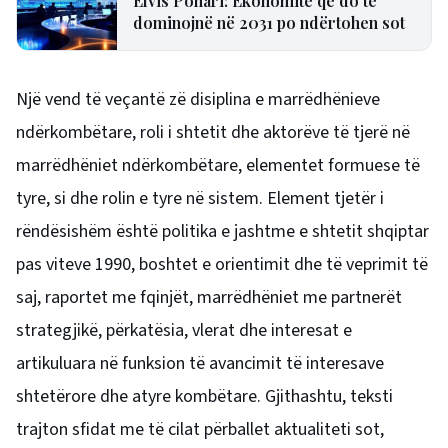
Elvis Ponari: Ekonomitë që do të
dominojnë në 2031 po ndërtohen sot
Një vend të veçantë zë disiplina e marrëdhënieve
ndërkombëtare, roli i shtetit dhe aktorëve të tjerë në
marrëdhëniet ndërkombëtare, elementet formuese të
tyre, si dhe rolin e tyre në sistem. Element tjetër i
rëndësishëm është politika e jashtme e shtetit shqiptar
pas viteve 1990, boshtet e orientimit dhe të veprimit të
saj, raportet me fqinjët, marrëdhëniet me partnerët
strategjikë, përkatësia, vlerat dhe interesat e
artikuluara në funksion të avancimit të interesave
shtetërore dhe atyre kombëtare. Gjithashtu, teksti
trajton sfidat me të cilat përballet aktualiteti sot,