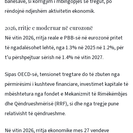
banesave, si korrigjim i mbingopjes së tregut, po
rëndojnë ndjeshëm aktivitetin ekonomik.
2026, rritje e moderuar në eurozonë
Në vitin 2026, rritja reale e PBB-së në eurozonë pritet
të ngadalësohet lehtë, nga 1.3% në 2025 në 1.2%, për
t’u përshpejtuar sërish në 1.4% në vitin 2027.
Sipas OECD-së, tensionet tregtare do të zbuten nga
përmirësimi i kushteve financiare, investimet kapitale të
mbështetura nga fondet e Mekanizmit të Rimëkëmbjes
dhe Qëndrueshmërisë (RRF), si dhe nga tregje pune
relativisht të qëndrueshme.
Në vitin 2026, rritja ekonomike mes 27 vendeve