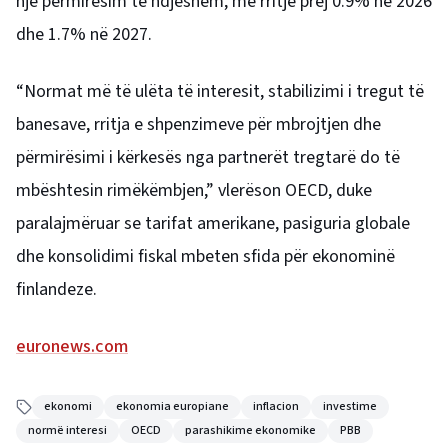
një përmirësim të ndjeshëm, me rritje prej 0.9% në 2026
dhe 1.7% në 2027.
“Normat më të ulëta të interesit, stabilizimi i tregut të
banesave, rritja e shpenzimeve për mbrojtjen dhe
përmirësimi i kërkesës nga partnerët tregtarë do të
mbështesin rimëkëmbjen,” vlerëson OECD, duke
paralajmëruar se tarifat amerikane, pasiguria globale
dhe konsolidimi fiskal mbeten sfida për ekonominë
finlandeze.
euronews.com
ekonomi
ekonomia europiane
inflacion
investime
normë interesi
OECD
parashikime ekonomike
PBB