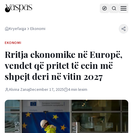
Kryefaqja
Ekonomi
EKONOMI
Rritja ekonomike në Europë,
vendet që pritet të ecin më
shpejt deri në vitin 2027
Alvina Zanaj
December 17, 2025
4
min
lexim