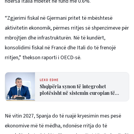
ndërsa Italia mbetet në fund me 0.6%.
“Zgjerimi fiskal në Gjermani pritet të mbështesë
aktivitetin ekonomik, përmes rritjes së shpenzimeve për
mbrojtjen dhe infrastrukturën. Në të kundërt,
konsolidimi fiskal në Francë dhe Itali do të frenojë
rritjen,” thekson raporti i OECD-së.
LEXO EDHE
Shqipëria synon të integrohet
plotësisht në sistemin europian të
pagesave në nëntor, Sejko: Kursime
të mëdha për qytetarët dhe bizneset
Në vitin 2027, Spanja do të ruajë kryesimin mes pesë
ekonomive më të mëdha, ndonëse rritja do të