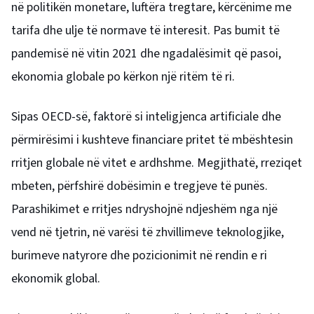
në politikën monetare, luftëra tregtare, kërcënime me
tarifa dhe ulje të normave të interesit. Pas bumit të
pandemisë në vitin 2021 dhe ngadalësimit që pasoi,
ekonomia globale po kërkon një ritëm të ri.
Sipas OECD-së, faktorë si inteligjenca artificiale dhe
përmirësimi i kushteve financiare pritet të mbështesin
rritjen globale në vitet e ardhshme. Megjithatë, rreziqet
mbeten, përfshirë dobësimin e tregjeve të punës.
Parashikimet e rritjes ndryshojnë ndjeshëm nga një
vend në tjetrin, në varësi të zhvillimeve teknologjike,
burimeve natyrore dhe pozicionimit në rendin e ri
ekonomik global.