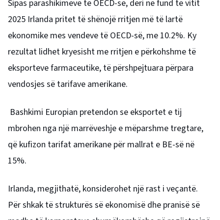
Sipas parashikimeve të OECD-së, deri në fund të vitit
2025 Irlanda pritet të shënojë rritjen më të lartë
ekonomike mes vendeve të OECD-së, me 10.2%. Ky
rezultat lidhet kryesisht me rritjen e përkohshme të
eksporteve farmaceutike, të përshpejtuara përpara
vendosjes së tarifave amerikane.
Bashkimi Europian pretendon se eksportet e tij
mbrohen nga një marrëveshje e mëparshme tregtare,
që kufizon tarifat amerikane për mallrat e BE-së në
15%.
Irlanda, megjithatë, konsiderohet një rast i veçantë.
Për shkak të strukturës së ekonomisë dhe pranisë së