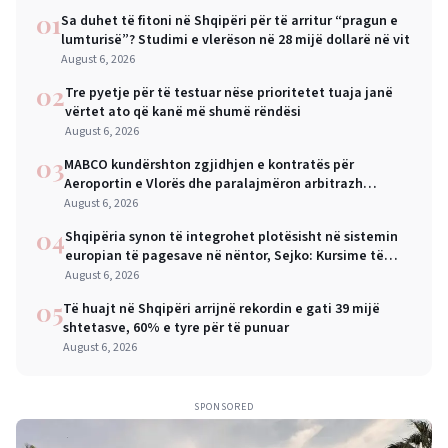
01
Sa duhet të fitoni në Shqipëri për të arritur “pragun e
lumturisë”? Studimi e vlerëson në 28 mijë dollarë në vit
August 6, 2026
02
Tre pyetje për të testuar nëse prioritetet tuaja janë
vërtet ato që kanë më shumë rëndësi
August 6, 2026
03
MABCO kundërshton zgjidhjen e kontratës për
Aeroportin e Vlorës dhe paralajmëron arbitrazh
ndërkombëtar
August 6, 2026
04
Shqipëria synon të integrohet plotësisht në sistemin
europian të pagesave në nëntor, Sejko: Kursime të
mëdha për qytetarët dhe bizneset
August 6, 2026
05
Të huajt në Shqipëri arrijnë rekordin e gati 39 mijë
shtetasve, 60% e tyre për të punuar
August 6, 2026
SPONSORED