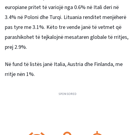
europiane pritet të variojë nga 0.6% në Itali deri në
3.4% në Poloni dhe Turqi. Lituania renditet menjëherë
pas tyre me 3.1%. Këto tre vende janë të vetmet që
parashikohet të tejkalojnë mesataren globale të rritjes,
prej 2.9%.
Në fund të listës janë Italia, Austria dhe Finlanda, me
rritje nën 1%.
SPONSORED