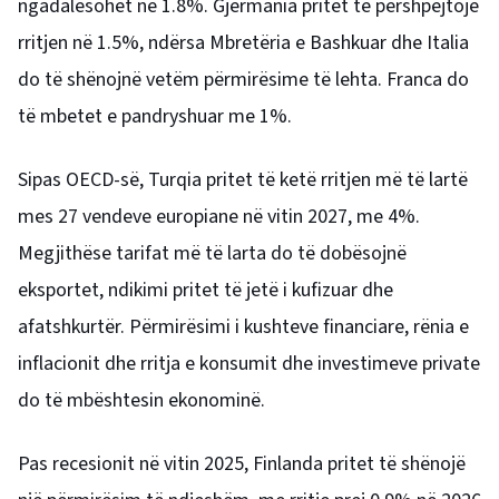
ngadalësohet në 1.8%. Gjermania pritet të përshpejtojë
rritjen në 1.5%, ndërsa Mbretëria e Bashkuar dhe Italia
do të shënojnë vetëm përmirësime të lehta. Franca do
të mbetet e pandryshuar me 1%.
Sipas OECD-së, Turqia pritet të ketë rritjen më të lartë
mes 27 vendeve europiane në vitin 2027, me 4%.
Megjithëse tarifat më të larta do të dobësojnë
eksportet, ndikimi pritet të jetë i kufizuar dhe
afatshkurtër. Përmirësimi i kushteve financiare, rënia e
inflacionit dhe rritja e konsumit dhe investimeve private
do të mbështesin ekonominë.
Pas recesionit në vitin 2025, Finlanda pritet të shënojë