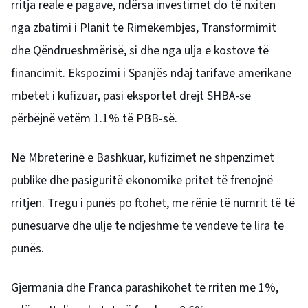
rritja reale e pagave, ndërsa investimet do të nxiten
nga zbatimi i Planit të Rimëkëmbjes, Transformimit
dhe Qëndrueshmërisë, si dhe nga ulja e kostove të
financimit. Ekspozimi i Spanjës ndaj tarifave amerikane
mbetet i kufizuar, pasi eksportet drejt SHBA-së
përbëjnë vetëm 1.1% të PBB-së.
Në Mbretërinë e Bashkuar, kufizimet në shpenzimet
publike dhe pasiguritë ekonomike pritet të frenojnë
rritjen. Tregu i punës po ftohet, me rënie të numrit të të
punësuarve dhe ulje të ndjeshme të vendeve të lira të
punës.
Gjermania dhe Franca parashikohet të rriten me 1%,