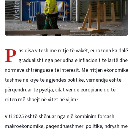
P
as disa vitesh me rritje të vakët, eurozona ka dalë
gradualisht nga periudha e inflacionit të lartë dhe
normave shtrënguese të interesit. Me rritjen ekonomike
tashmë në krye të agjendës politike, vëmendja është
përqendruar te pyetja, cilat vende europiane do të
rriten më shpejt në vitet në vijim?
Viti 2025 është shënuar nga një kombinim forcash
makroekonomike, paqëndrueshmëri politike, ndryshime