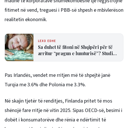
madhe të korporatave shumëkombëshe që regjistrojnë
fitimet në vend, treguesi i PBB-së shpesh e mbivlerëson
realitetin ekonomik.
LEXO EDHE
Sa duhet të fitoni në Shqipëri për të
arritur “pragun e lumturisë”? Studimi
e vlerëson në 28 mijë dollarë në vit
Pas Irlandës, vendet me rritjen më të shpejtë janë
Turqia me 3.6% dhe Polonia me 3.3%.
Në skajin tjetër të renditjes, Finlanda pritet të mos
shënojë fare rritje në vitin 2025. Sipas OECD-së, besimi i
dobët i konsumatorëve dhe rënia e ndërtimit të