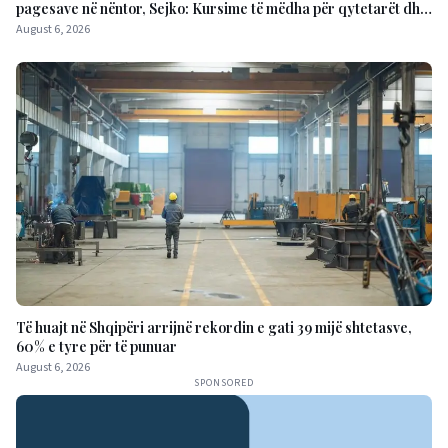
pagesave në nëntor, Sejko: Kursime të mëdha për qytetarët dhe
bizneset
August 6, 2026
Të huajt në Shqipëri arrijnë rekordin e gati 39 mijë shtetasve,
60% e tyre për të punuar
August 6, 2026
SPONSORED