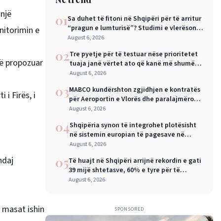
 një
01
Sa duhet të fitoni në Shqipëri për të arritur
“pragun e lumturisë”? Studimi e vlerëson
nitorimin e
në 28 mijë dollarë në vit
August 6, 2026
02
Tre pyetje për të testuar nëse prioritetet
në propozuar
tuaja janë vërtet ato që kanë më shumë
rëndësi
August 6, 2026
03
MABCO kundërshton zgjidhjen e kontratës
 Firës, ​​i
për Aeroportin e Vlorës dhe paralajmëron
arbitrazh ndërkombëtar
August 6, 2026
04
Shqipëria synon të integrohet plotësisht
në sistemin europian të pagesave në
nëntor, Sejko: Kursime të mëdha për
August 6, 2026
qytetarët dhe bizneset
ndaj
05
Të huajt në Shqipëri arrijnë rekordin e gati
39 mijë shtetasve, 60% e tyre për të
punuar
August 6, 2026
e masat ishin
SPONSORED