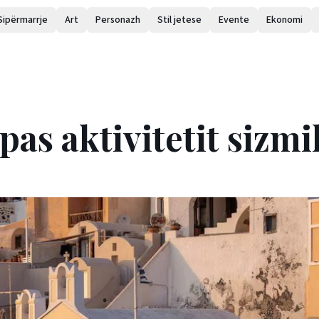
Sipërmarrje
Art
Personazh
Stil jetese
Evente
Ekonomi
pas aktivitetit sizmi