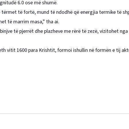
agnitudë 6.0 ose më shumë.
 tërmet të fortë, mund të ndodhë që energjia termike të s
et të marrim masa,” tha ai.
njve të pjerrët dhe plazheve me rërë të zezë, vizitohet nga 
 vitit 1600 para Krishtit, formoi ishullin në formën e tij akt