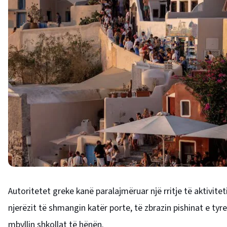
Autoritetet greke kanë paralajmëruar një rritje të aktivitetit
njerëzit të shmangin katër porte, të zbrazin pishinat e t
mbyllin shkollat ​​të hënën.