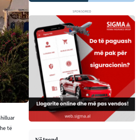
SPONSORED
hilluar
dhe të
Në trend