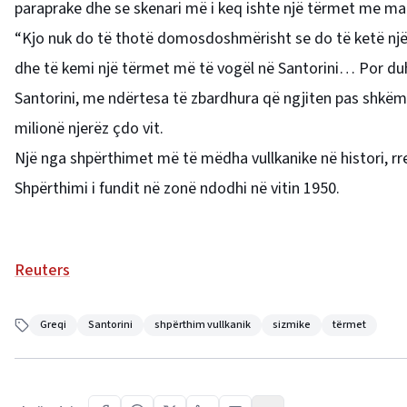
paraprake dhe se skenari më i keq ishte një tërmet me m
“Kjo nuk do të thotë domosdoshmërisht se do të ketë një
dhe të kemi një tërmet më të vogël në Santorini… Por duh
Santorini, me ndërtesa të zbardhura që ngjiten pas shkëmbi
milionë njerëz çdo vit.
Një nga shpërthimet më të mëdha vullkanike në histori, rreth
Shpërthimi i fundit në zonë ndodhi në vitin 1950.
Reuters
Greqi
Santorini
shpërthim vullkanik
sizmike
tërmet