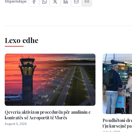
Shpërndaje:
Lexo edhe
Qeveria aktivizon procedurën për anulimin e
kontratës së Aeroportit të Vlorës
Po udhëtoni dr
August 5, 2026
t’ju kursejnë p