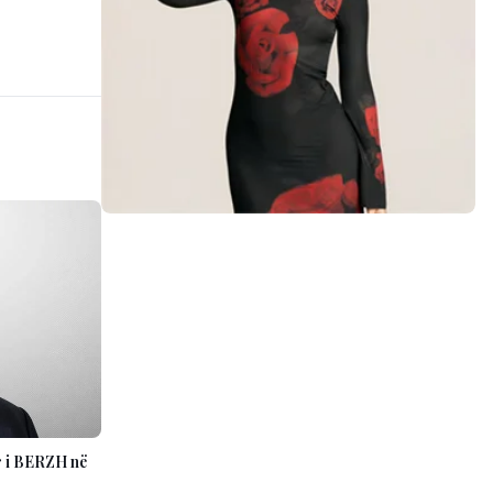
 i BERZH në