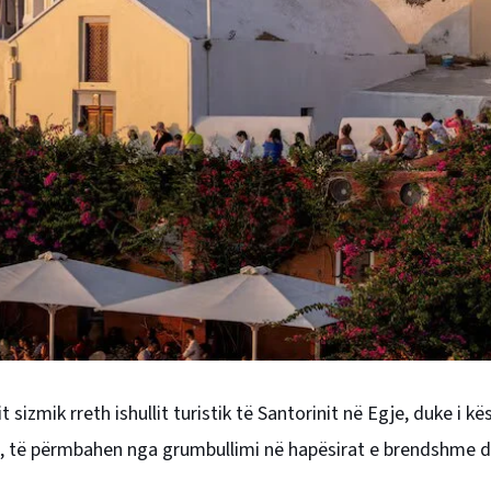
 sizmik rreth ishullit turistik të Santorinit në Egje, duke i kës
yre, të përmbahen nga grumbullimi në hapësirat e brendshme 