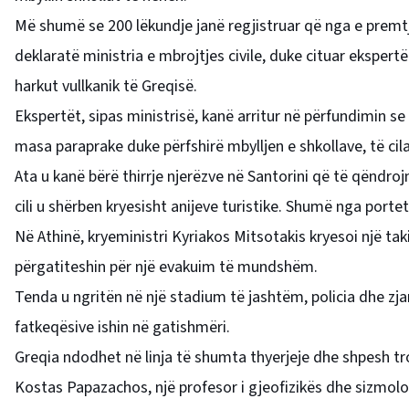
Më shumë se 200 lëkundje janë regjistruar që nga e premtj
deklaratë ministria e mbrojtjes civile, duke cituar eksper
harkut vullkanik të Greqisë.
Ekspertët, sipas ministrisë, kanë arritur në përfundimin se
masa paraprake duke përfshirë mbylljen e shkollave, të cila
Ata u kanë bërë thirrje njerëzve në Santorini që të qëndrojn
cili u shërben kryesisht anijeve turistike. Shumë nga porte
Në Athinë, kryeministri Kyriakos Mitsotakis kryesoi një ta
përgatiteshin për një evakuim të mundshëm.
Tenda u ngritën në një stadium të jashtëm, policia dhe zjar
fatkeqësive ishin në gatishmëri.
Greqia ndodhet në linja të shumta thyerjeje dhe shpesh t
Kostas Papazachos, një profesor i gjeofizikës dhe sizmologji