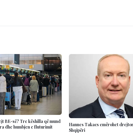
ejt BE-së? Tre këshilla që mund
Hannes Takacs emërohet drejtor
ara dhe humbjen e fluturimit
Shqipëri