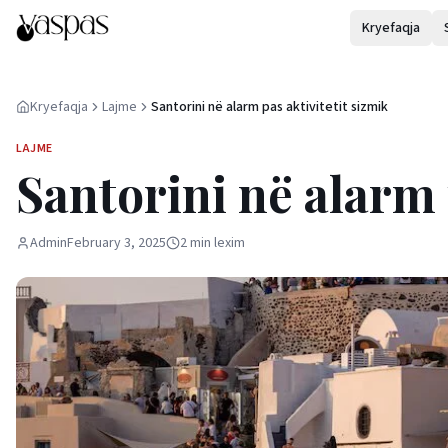
Kryefaqja
Kryefaqja
Lajme
Santorini në alarm pas aktivitetit sizmik
LAJME
Santorini në alarm 
Admin
February 3, 2025
2
min
lexim