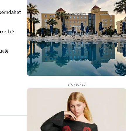
hpërndahet
rreth 3
uale.
SPONSORED