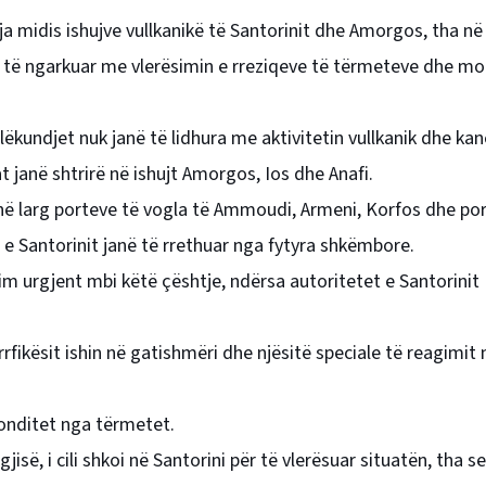
a midis ishujve vullkanikë të Santorinit dhe Amorgos, tha në
të të ngarkuar me vlerësimin e rreziqeve të tërmeteve dhe mo
 lëkundjet nuk janë të lidhura me aktivitetin vullkanik dhe ka
t janë shtrirë në ishujt Amorgos, Ios dhe Anafi.
ë larg porteve të vogla të Ammoudi, Armeni, Korfos dhe porti i
t e Santorinit janë të rrethuar nga fytyra shkëmbore.
kim urgjent mbi këtë çështje, ndërsa autoritetet e Santorinit
rfikësit ishin në gatishmëri dhe njësitë speciale të reagimit 
ronditet nga tërmetet.
së, i cili shkoi në Santorini për të vlerësuar situatën, tha s