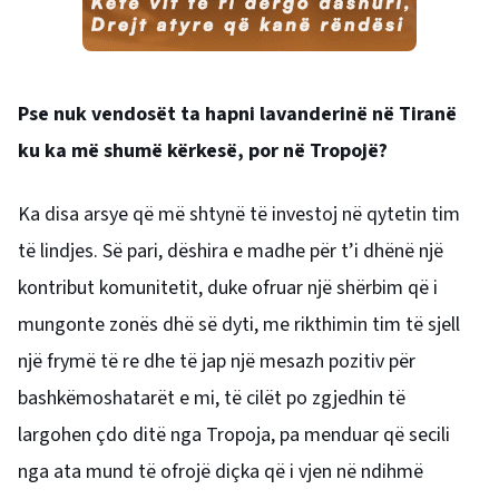
Pse nuk vendosët ta hapni lavanderinë në Tiranë
ku ka më shumë kërkesë, por në Tropojë?
Ka disa arsye që më shtynë të investoj në qytetin tim
të lindjes. Së pari, dëshira e madhe për t’i dhënë një
kontribut komunitetit, duke ofruar një shërbim që i
mungonte zonës dhë së dyti, me rikthimin tim të sjell
një frymë të re dhe të jap një mesazh pozitiv për
bashkëmoshatarët e mi, të cilët po zgjedhin të
largohen çdo ditë nga Tropoja, pa menduar që secili
nga ata mund të ofrojë diçka që i vjen në ndihmë