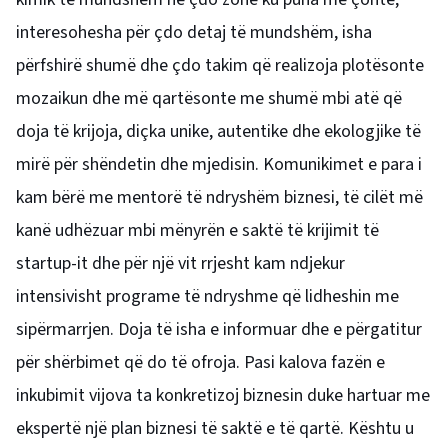
interesohesha për çdo detaj të mundshëm, isha
përfshirë shumë dhe çdo takim që realizoja plotësonte
mozaikun dhe më qartësonte me shumë mbi atë që
doja të krijoja, diçka unike, autentike dhe ekologjike të
mirë për shëndetin dhe mjedisin. Komunikimet e para i
kam bërë me mentorë të ndryshëm biznesi, të cilët më
kanë udhëzuar mbi mënyrën e saktë të krijimit të
startup-it dhe për një vit rrjesht kam ndjekur
intensivisht programe të ndryshme që lidheshin me
sipërmarrjen. Doja të isha e informuar dhe e përgatitur
për shërbimet që do të ofroja. Pasi kalova fazën e
inkubimit vijova ta konkretizoj biznesin duke hartuar me
ekspertë një plan biznesi të saktë e të qartë. Kështu u