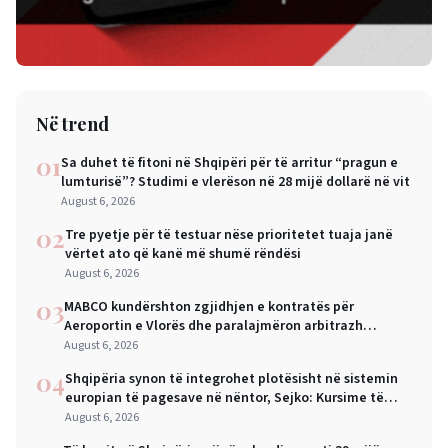
Në trend
01
Sa duhet të fitoni në Shqipëri për të arritur “pragun e
lumturisë”? Studimi e vlerëson në 28 mijë dollarë në vit
August 6, 2026
02
Tre pyetje për të testuar nëse prioritetet tuaja janë
vërtet ato që kanë më shumë rëndësi
August 6, 2026
03
MABCO kundërshton zgjidhjen e kontratës për
Aeroportin e Vlorës dhe paralajmëron arbitrazh
ndërkombëtar
August 6, 2026
04
Shqipëria synon të integrohet plotësisht në sistemin
europian të pagesave në nëntor, Sejko: Kursime të
mëdha për qytetarët dhe bizneset
August 6, 2026