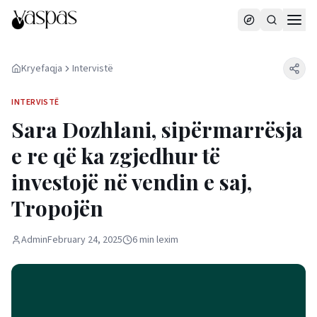
Kryefaqja
Intervistë
INTERVISTË
Sara Dozhlani, sipërmarrësja
e re që ka zgjedhur të
investojë në vendin e saj,
Tropojën
Admin
February 24, 2025
6
min
lexim