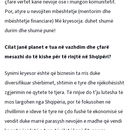
çfarë vërtet kanë nevojë ose i mungon komunitetit.
Por, atyre u nevojiten mbështetje (mentorim dhe
mbështetje financiare) Më kryesorja: duhet shumë
durim dhe shumë punë!
Cilat janë planet e tua në vazhdim dhe çfarë
mesazhi do të kishe për të rinjtë në Shqipëri?
Synimi kryesor është që biznesin ta rris duke
diversifikuar shërbimet, shtimin e tyre dhe njëkohësisht
zgjerimin në qytete të tjera. Të rinjve do t’ju lutesha të
mos largohen nga Shqipëria, por të fokusohen në
zhvillimin e ideve të tyre në çdo fushë të ekonomisë së
vendit duke marrë parasysh nevojën e madhe që vendi