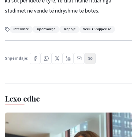
ka sot për idetë e tyre, të cilat i kanë fituar nga
studimet në vende të ndryshme të botës.
intervistë
sipërmarrje
Tropojë
Veriu i Shqipërisë
Shpërndaje:
Lexo edhe