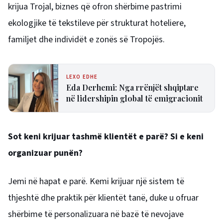
krijua Trojal, biznes që ofron shërbime pastrimi
ekologjike të tekstileve për strukturat hoteliere,
familjet dhe individët e zonës së Tropojës.
LEXO EDHE
Eda Derhemi: Nga rrënjët shqiptare
në lidershipin global të emigracionit
Sot keni krijuar tashmë klientët e parë? Si e keni
organizuar punën?
Jemi në hapat e parë. Kemi krijuar një sistem të
thjeshtë dhe praktik për klientët tanë, duke u ofruar
shërbime të personalizuara në bazë të nevojave