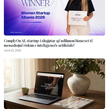
ComplyOn AI, startup-i shqiptar që ndihmon bizneset të
menaxhojnë riskun e inteligjencës artificiale!
June 15, 2026