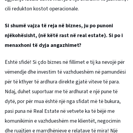
cili redukton kostot operacionale.
Si shumë vajza të reja në biznes, ju po punoni
njëkohësisht, (në këtë rast në real estate). Si po i
menaxhoni të dyja angazhimet?
Është sfidë! Si çdo biznes në fillimet e tij ka nevojë për
vëmendje dhe investim të vazhdueshëm në pamundësi
për të kthyer të ardhura direkte gjatë viteve të para.
Ndaj, duhet suportuar me të ardhurat e një pune të
dytë, por për mua është një nga sfidat më të bukura,
pasi puna në Real Estate në vetvete ka të bëjë me
komunikimin e vazhdueshëm me klientët, negocimin
dhe ruajtjen e marrdhënieve e relatave të mira! Një