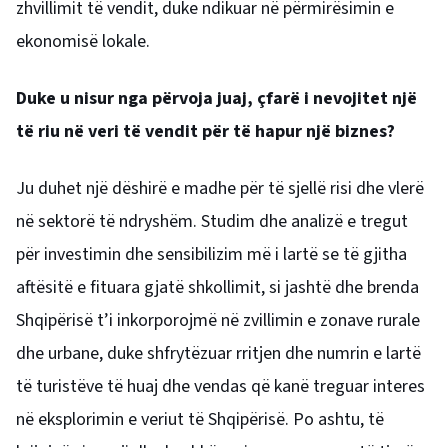
zhvillimit të vendit, duke ndikuar në përmirësimin e
ekonomisë lokale.
Duke u nisur nga përvoja juaj, çfarë i nevojitet një
të riu në veri të vendit për të hapur një biznes?
Ju duhet një dëshirë e madhe për të sjellë risi dhe vlerë
në sektorë të ndryshëm. Studim dhe analizë e tregut
për investimin dhe sensibilizim më i lartë se të gjitha
aftësitë e fituara gjatë shkollimit, si jashtë dhe brenda
Shqipërisë t’i inkorporojmë në zvillimin e zonave rurale
dhe urbane, duke shfrytëzuar rritjen dhe numrin e lartë
të turistëve të huaj dhe vendas që kanë treguar interes
në eksplorimin e veriut të Shqipërisë. Po ashtu, të