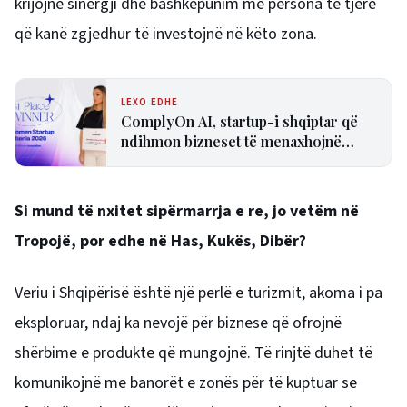
krijojnë sinergji dhe bashkëpunim me persona të tjerë
që kanë zgjedhur të investojnë në këto zona.
LEXO EDHE
ComplyOn AI, startup-i shqiptar që
ndihmon bizneset të menaxhojnë
riskun e inteligjencës artificiale!
Si mund të nxitet sipërmarrja e re, jo vetëm në
Tropojë, por edhe në Has, Kukës, Dibër?
Veriu i Shqipërisë është një perlë e turizmit, akoma i pa
eksploruar, ndaj ka nevojë për biznese që ofrojnë
shërbime e produkte që mungojnë. Të rinjtë duhet të
komunikojnë me banorët e zonës për të kuptuar se