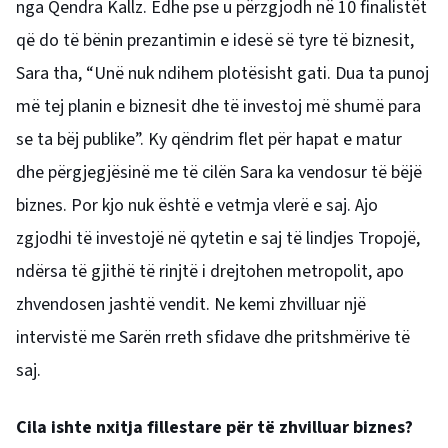
nga Qendra Kallz. Edhe pse u përzgjodh në 10 finalistët
që do të bënin prezantimin e idesë së tyre të biznesit,
Sara tha, “Unë nuk ndihem plotësisht gati. Dua ta punoj
më tej planin e biznesit dhe të investoj më shumë para
se ta bëj publike”. Ky qëndrim flet për hapat e matur
dhe përgjegjësinë me të cilën Sara ka vendosur të bëjë
biznes. Por kjo nuk është e vetmja vlerë e saj. Ajo
zgjodhi të investojë në qytetin e saj të lindjes Tropojë,
ndërsa të gjithë të rinjtë i drejtohen metropolit, apo
zhvendosen jashtë vendit. Ne kemi zhvilluar një
intervistë me Sarën rreth sfidave dhe pritshmërive të
saj.
Cila ishte nxitja fillestare për të zhvilluar biznes?