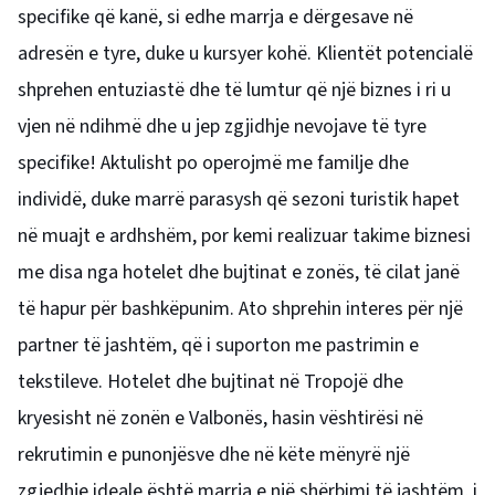
specifike që kanë, si edhe marrja e dërgesave në
adresën e tyre, duke u kursyer kohë. Klientët potencialë
shprehen entuziastë dhe të lumtur që një biznes i ri u
vjen në ndihmë dhe u jep zgjidhje nevojave të tyre
specifike! Aktulisht po operojmë me familje dhe
individë, duke marrë parasysh që sezoni turistik hapet
në muajt e ardhshëm, por kemi realizuar takime biznesi
me disa nga hotelet dhe bujtinat e zonës, të cilat janë
të hapur për bashkëpunim. Ato shprehin interes për një
partner të jashtëm, që i suporton me pastrimin e
tekstileve. Hotelet dhe bujtinat në Tropojë dhe
kryesisht në zonën e Valbonës, hasin vështirësi në
rekrutimin e punonjësve dhe në këte mënyrë një
zgjedhje ideale është marrja e një shërbimi të jashtëm, i