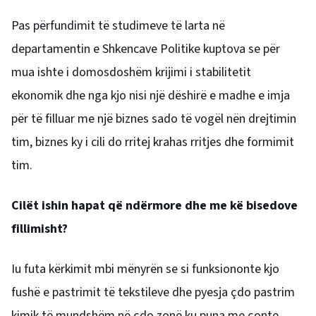
Pas përfundimit të studimeve të larta në
departamentin e Shkencave Politike kuptova se për
mua ishte i domosdoshëm krijimi i stabilitetit
ekonomik dhe nga kjo nisi një dëshirë e madhe e imja
për të filluar me një biznes sado të vogël nën drejtimin
tim, biznes ky i cili do rritej krahas rritjes dhe formimit
tim.
Cilët ishin hapat që ndërmore dhe me kë bisedove
fillimisht?
Iu futa kërkimit mbi mënyrën se si funksiononte kjo
fushë e pastrimit të tekstileve dhe pyesja çdo pastrim
kimik të mundshëm në çdo zonë ku puna me çonte,