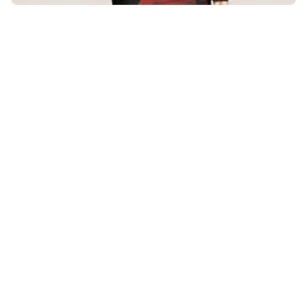
Rruga Komuna e Parisit, Hyrja 1,
Apartamenti 41, Tiranë.
Kategoritë
Sipërmarrje
Art
Personazh
Stil jetese
Evente