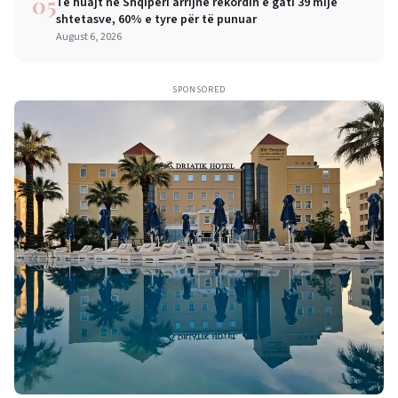
05
Të huajt në Shqipëri arrijnë rekordin e gati 39 mijë
shtetasve, 60% e tyre për të punuar
August 6, 2026
SPONSORED