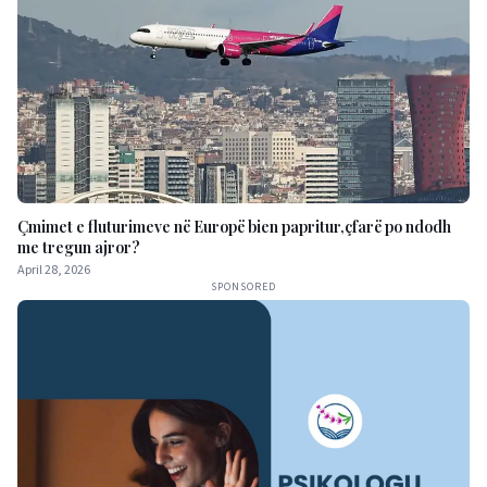
Çmimet e fluturimeve në Europë bien papritur,çfarë po ndodh
me tregun ajror?
April 28, 2026
SPONSORED