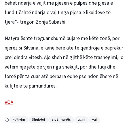
bëhet ndarja e vajit me pjesën e pulpës dhe pjesa e
fundit është ndarja e vajit nga pjesa e likuideve të
tjera”- tregon Zonja Subashi.
Natyra është treguar shumë bujare me këtë zonë, por
njerëz si Silvana, e kanë bërë atë të qëndrojë e paprekur
prej qindra vitesh. Ajo sheh në gjithë këtë trashëgimi, jo
vetëm një jetë që vjen nga shekujt, por dhe fuqi dhe
forcë për ta cuar atë përpara edhe pse ndonjëherë në
kufijtë e të pamundurës.
VOA
kultivim
Shqipëri
sipërmarrës
ullinj
vaj