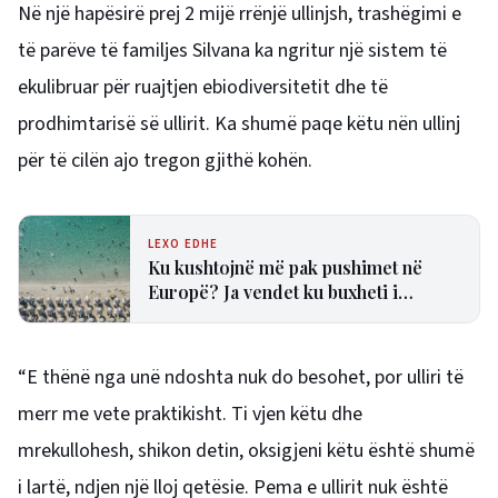
Në një hapësirë prej 2 mijë rrënjë ullinjsh, trashëgimi e
të parëve të familjes Silvana ka ngritur një sistem të
ekulibruar për ruajtjen ebiodiversitetit dhe të
prodhimtarisë së ullirit. Ka shumë paqe këtu nën ullinj
për të cilën ajo tregon gjithë kohën.
LEXO EDHE
Ku kushtojnë më pak pushimet në
Europë? Ja vendet ku buxheti i
turistëve zgjat më shumë
“E thënë nga unë ndoshta nuk do besohet, por ulliri të
merr me vete praktikisht. Ti vjen këtu dhe
mrekullohesh, shikon detin, oksigjeni këtu është shumë
i lartë, ndjen një lloj qetësie. Pema e ullirit nuk është