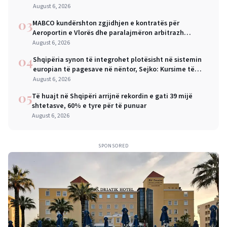
August 6, 2026
03
MABCO kundërshton zgjidhjen e kontratës për
Aeroportin e Vlorës dhe paralajmëron arbitrazh
ndërkombëtar
August 6, 2026
04
Shqipëria synon të integrohet plotësisht në sistemin
europian të pagesave në nëntor, Sejko: Kursime të
mëdha për qytetarët dhe bizneset
August 6, 2026
05
Të huajt në Shqipëri arrijnë rekordin e gati 39 mijë
shtetasve, 60% e tyre për të punuar
August 6, 2026
SPONSORED