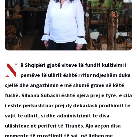
N
ë Shqipëri gjatë viteve të fundit kultivimi i
pemëve të ullirit është rritur ndjeshëm duke
sjellë dhe angazhimin e më shumë grave në këtë
fushë. Silvana Subashi është njëra prej e tyre, e cila
i është përkushtuar prej dy dekadash prodhimit të
vajit të ullirit, si dhe administrimit të disa
ullishteve në periferi të Tiranës. Ajo veçon disa
momente të rrugëtimit të saj, që lidhen me