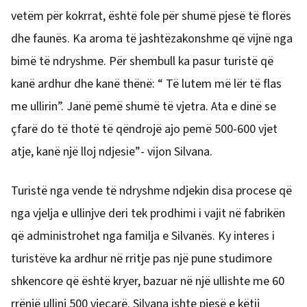
vetëm për kokrrat, është fole për shumë pjesë të florës
dhe faunës. Ka aroma të jashtëzakonshme që vijnë nga
bimë të ndryshme. Për shembull ka pasur turistë që
kanë ardhur dhe kanë thënë: “ Të lutem më lër të flas
me ullirin”. Janë pemë shumë të vjetra. Ata e dinë se
çfarë do të thotë të qëndrojë ajo pemë 500-600 vjet
atje, kanë një lloj ndjesie”- vijon Silvana.
Turistë nga vende të ndryshme ndjekin disa procese që
nga vjelja e ullinjve deri tek prodhimi i vajit në fabrikën
që administrohet nga familja e Silvanës. Ky interes i
turistëve ka ardhur në rritje pas një pune studimore
shkencore që është kryer, bazuar në një ullishte me 60
rrënjë ullinj 500 vjeçarë. Silvana ishte pjesë e këtij