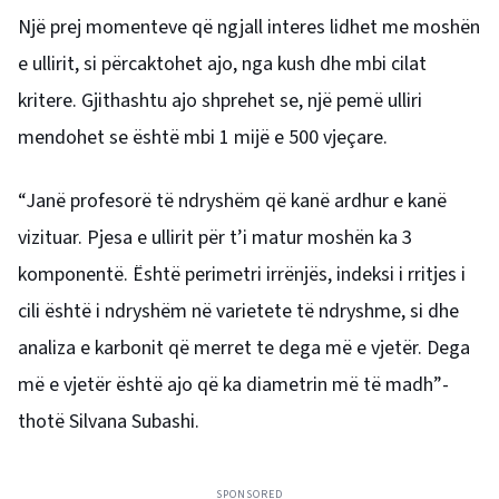
Një prej momenteve që ngjall interes lidhet me moshën
e ullirit, si përcaktohet ajo, nga kush dhe mbi cilat
kritere. Gjithashtu ajo shprehet se, një pemë ulliri
mendohet se është mbi 1 mijë e 500 vjeçare.
“Janë profesorë të ndryshëm që kanë ardhur e kanë
vizituar. Pjesa e ullirit për t’i matur moshën ka 3
komponentë. Është perimetri irrënjës, indeksi i rritjes i
cili është i ndryshëm në varietete të ndryshme, si dhe
analiza e karbonit që merret te dega më e vjetër. Dega
më e vjetër është ajo që ka diametrin më të madh”-
thotë Silvana Subashi.
SPONSORED