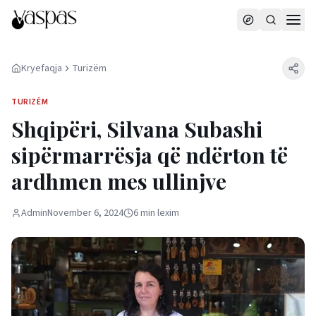
Kryefaqja
Turizëm
TURIZËM
Shqipëri, Silvana Subashi
sipërmarrësja që ndërton të
ardhmen mes ullinjve
Admin
November 6, 2024
6
min
lexim