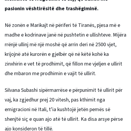
pasionin vështirësitë dhe trashëgiminë.
Në zonën e Marikajt në përiferi të Tiranës, pjesa më e
madhe e kodrinave janë në pushtetin e ullishteve. Mijëra
rrënjë ullinj më një moshë që arrin deri në 2500 vjet,
krijojnë atë kurorën e gjelbër që në këtë kohë ka
zinxhirin e vet të prodhimit, që fillon me vjeljen e ullirit
dhe mbaron me prodhimin e vajit të ullirit.
Silvana Subashi sipërmarrëse e përpunimit të ullirit për
vaj, ka zgjedhur prej 20 vitesh, pas kthimit nga
emigracioni në Itali, t’ia kushtojë jetën pemës së
shenjtë siç e quan ajo atë të ullirit. Ka disa arsye përse
ajo konsideron të tillë.