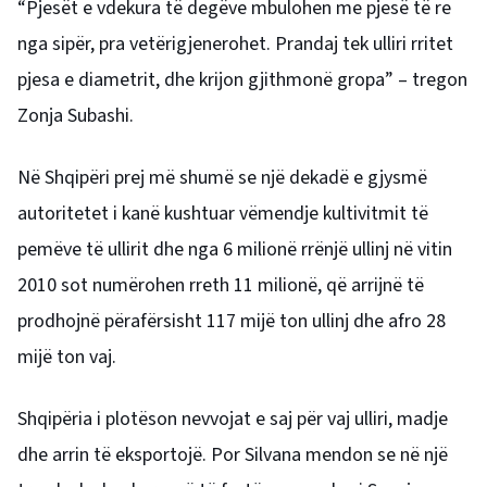
“Pjesët e vdekura të degëve mbulohen me pjesë të re
nga sipër, pra vetërigjenerohet. Prandaj tek ulliri rritet
pjesa e diametrit, dhe krijon gjithmonë gropa” – tregon
Zonja Subashi.
Në Shqipëri prej më shumë se një dekadë e gjysmë
autoritetet i kanë kushtuar vëmendje kultivitmit të
pemëve të ullirit dhe nga 6 milionë rrënjë ullinj në vitin
2010 sot numërohen rreth 11 milionë, që arrijnë të
prodhojnë përafërsisht 117 mijë ton ullinj dhe afro 28
mijë ton vaj.
Shqipëria i plotëson nevvojat e saj për vaj ulliri, madje
dhe arrin të eksportojë. Por Silvana mendon se në një