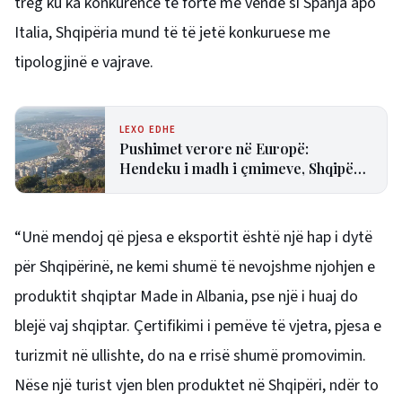
treg ku ka konkurencë të fortë me vende si Spanja apo
Italia, Shqipëria mund të të jetë konkuruese me
tipologjinë e vajrave.
LEXO EDHE
Pushimet verore në Europë:
Hendeku i madh i çmimeve, Shqipëria
ndër destinacionet më të lira
“Unë mendoj që pjesa e eksportit është një hap i dytë
për Shqipërinë, ne kemi shumë të nevojshme njohjen e
produktit shqiptar Made in Albania, pse një i huaj do
blejë vaj shqiptar. Çertifikimi i pemëve të vjetra, pjesa e
turizmit në ullishte, do na e rrisë shumë promovimin.
Nëse një turist vjen blen produktet në Shqipëri, ndër to