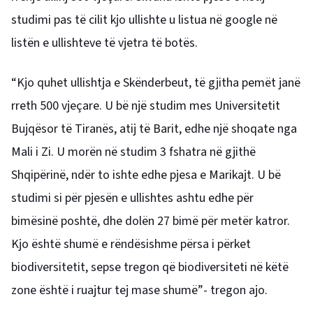
studimi pas të cilit kjo ullishte u listua në google në
listën e ullishteve të vjetra të botës.
“Kjo quhet ullishtja e Skënderbeut, të gjitha pemët janë
rreth 500 vjeçare. U bë një studim mes Universitetit
Bujqësor të Tiranës, atij të Barit, edhe një shoqate nga
Mali i Zi. U morën në studim 3 fshatra në gjithë
Shqipërinë, ndër to ishte edhe pjesa e Marikajt. U bë
studimi si për pjesën e ullishtes ashtu edhe për
bimësinë poshtë, dhe dolën 27 bimë për metër katror.
Kjo është shumë e rëndësishme përsa i përket
biodiversitetit, sepse tregon që biodiversiteti në këtë
zone është i ruajtur tej mase shumë”- tregon ajo.