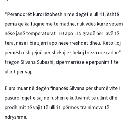
“Perandorët kurorëzoheshin me degët e ullirit, është
pema që ka fuqinë më të madhe, nuk vdes kurrë vetëm
nëse janë temperaturat -10 apo -15 gradë për javë të
tëra, nëse i bie zjarri apo nëse rrëshqet dheu. Këto lloj
pemësh ushqejnë për shekuj e shekuj breza me radhë”-
tregon Silvana Subashi, sipërmarrëse e përpunimit të
ullirit për vaj.
E arsimuar në degën financës Silvana për shumë vite i
pasuroi dijet e saj në fushën e kultivimit të ullirit dhe
prodhimit të vajit të ullirit, përmes trajnimeve të
ndryshme.