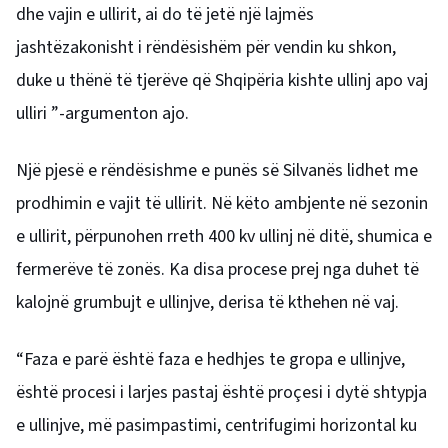
dhe vajin e ullirit, ai do të jetë një lajmës
jashtëzakonisht i rëndësishëm për vendin ku shkon,
duke u thënë të tjerëve që Shqipëria kishte ullinj apo vaj
ulliri ”-argumenton ajo.
Një pjesë e rëndësishme e punës së Silvanës lidhet me
prodhimin e vajit të ullirit. Në këto ambjente në sezonin
e ullirit, përpunohen rreth 400 kv ullinj në ditë, shumica e
fermerëve të zonës. Ka disa procese prej nga duhet të
kalojnë grumbujt e ullinjve, derisa të kthehen në vaj.
“Faza e parë është faza e hedhjes te gropa e ullinjve,
është procesi i larjes pastaj është proçesi i dytë shtypja
e ullinjve, më pasimpastimi, centrifugimi horizontal ku