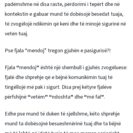
padëmshme në disa raste, përdorimi i tepërt dhe në
kontekstin e gabuar mund të dobësojë besedat tuaja,
të zvogëlojë ndikimin që keni dhe të minojë sigurinë në
veten tuaj.
Pse fjala “mendoj” tregon gjuhën e pasigurisë?!
Fjala
“
mendoj
”
është një shembull i gjuhës zvogëluese:
fjalë dhe shprehje që e bëjnë komunikimin tuaj të
tingëllojë më pak i sigurt. Disa prej këtyre fjalëve
përfshijnë
“
vetëm
”
“
ndoshta
”
dhe
“
më fal
”
.
Edhe pse mund të duken të sjellshme, këto shprehje
mund ta dobësojnë besueshmërinë tuaj dhe ta bëjnë