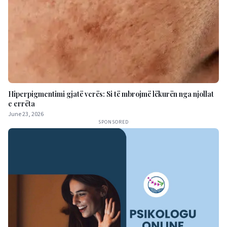
Hiperpigmentimi gjatë verës: Si të mbrojmë lëkurën nga njollat
e errëta
June 23, 2026
SPONSORED