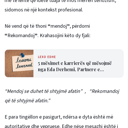
më të lehtë që idetë tuaja të mos merren seriozisht,
sidomos në një kontekst profesional.
Në vend që të thoni
“
mendoj
”
, përdorni
“
Rekomandoj
”
. Krahasojini këto dy fjali:
LEXO EDHE
5 mësimet e karrierës që mësojmë
nga Eda Derhemi, Partnere e
Fragomen
“Mendoj se duhet të shtyjmë afatin” , “Rekomandoj
që të shtyjmë afatin.”
E para tingëllon e pasigurt, ndërsa e dyta është më
autoritative dhe vepruese. Edhe nëse mesazhi është i