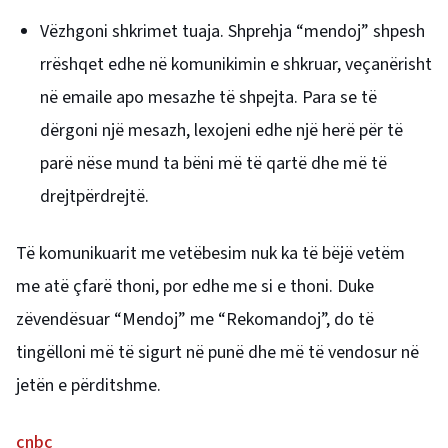
Vëzhgoni shkrimet tuaja. Shprehja “mendoj” shpesh
rrëshqet edhe në komunikimin e shkruar, veçanërisht
në emaile apo mesazhe të shpejta. Para se të
dërgoni një mesazh, lexojeni edhe një herë për të
parë nëse mund ta bëni më të qartë dhe më të
drejtpërdrejtë.
Të komunikuarit me vetëbesim nuk ka të bëjë vetëm
me atë çfarë thoni, por edhe me si e thoni. Duke
zëvendësuar “Mendoj” me “Rekomandoj”, do të
tingëlloni më të sigurt në punë dhe më të vendosur në
jetën e përditshme.
cnbc