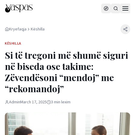
Kryefaqja
Këshilla
KËSHILLA
Si të tregoni më shumë siguri
në biseda ose takime:
Zëvendësoni “mendoj” me
“rekomandoj”
Admin
March 17, 2025
3
min
lexim