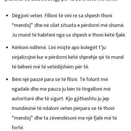
Dëgjoni veten. Filloni të vini re sa shpesh thoni
“mendoj” dhe në cilat situata e përdorni më shumë.
Ju mund të habiteni nga sa shpesh e thoni këtë fjalë.
Kërkoni ndihmë. Lini miqtë apo kolegët t’ju
sinjalizojnë kur e përdorni këtë shprehje që të mund
të bëheni më të vetëdijshëm për të.
Bëni një pauzë para se të flisni. Të folurit më
ngadalë dhe me pauza ju bën të tingëlloni më
autoritarë dhe të sigurt. Kjo gjithashtu ju jep
mundësinë të ndaloni veten përpara se të thoni
“mendoj” dhe ta zëvendësoni me një fjalë më të
fortë.