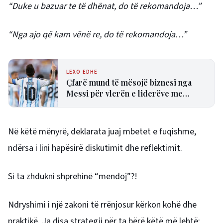
“Duke u bazuar te të dhënat, do të rekomandoja…”
“Nga ajo që kam vënë re, do të rekomandoja…”
LEXO EDHE
Çfarë mund të mësojë biznesi nga
Messi për vlerën e liderëve me
përvojë?
Në këtë mënyrë, deklarata juaj mbetet e fuqishme,
ndërsa i lini hapësirë diskutimit dhe reflektimit.
Si ta zhdukni shprehinë “mendoj”?!
Ndryshimi i një zakoni të rrënjosur kërkon kohë dhe
praktikë. Ja disa strategji për ta bërë këtë më lehtë: