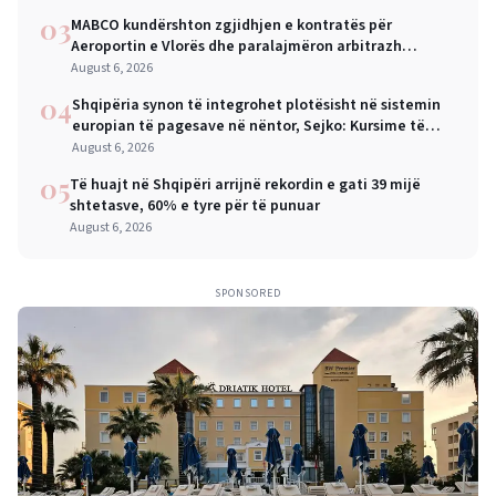
03
MABCO kundërshton zgjidhjen e kontratës për
Aeroportin e Vlorës dhe paralajmëron arbitrazh
ndërkombëtar
August 6, 2026
04
Shqipëria synon të integrohet plotësisht në sistemin
europian të pagesave në nëntor, Sejko: Kursime të
mëdha për qytetarët dhe bizneset
August 6, 2026
05
Të huajt në Shqipëri arrijnë rekordin e gati 39 mijë
shtetasve, 60% e tyre për të punuar
August 6, 2026
SPONSORED