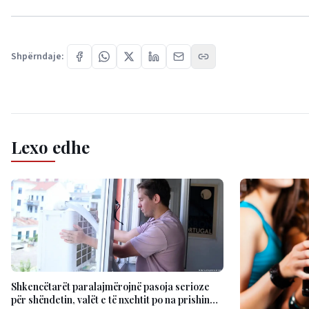
Shpërndaje:
Lexo edhe
Shkencëtarët paralajmërojnë pasoja serioze
për shëndetin, valët e të nxehtit po na prishin