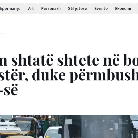
Sipërmarrje
Art
Personazh
Stil jetese
Evente
Ekonomi
anë
t e
m shtatë shtete në b
astër, duke përmbus
-së