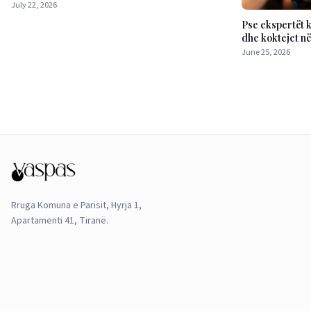
gjumin
July 22, 2026
Pse ekspertët k
dhe koktejet në
June 25, 2026
Rruga Komuna e Parisit, Hyrja 1,
Apartamenti 41, Tiranë.