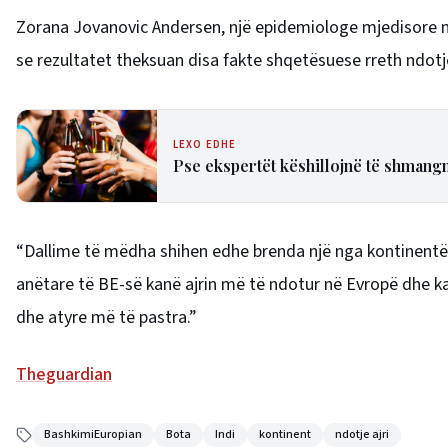
Zorana Jovanovic Andersen, një epidemiologe mjedisore në 
se rezultatet theksuan disa fakte shqetësuese rreth ndotje
LEXO EDHE
Pse ekspertët këshillojnë të shmangn
“Dallime të mëdha shihen edhe brenda një nga kontinentëv
anëtare të BE-së kanë ajrin më të ndotur në Evropë dhe k
dhe atyre më të pastra.”
Theguardian
BashkimiEuropian
Bota
Indi
kontinent
ndotje ajri