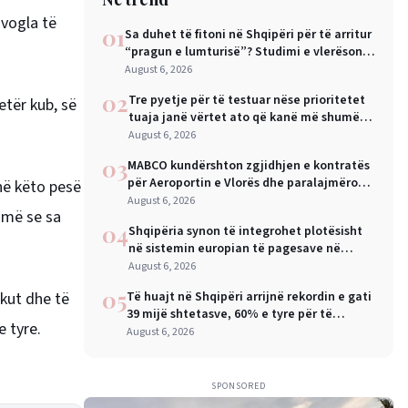
 vogla të
01
Sa duhet të fitoni në Shqipëri për të arritur
“pragun e lumturisë”? Studimi e vlerëson
në 28 mijë dollarë në vit
August 6, 2026
02
Tre pyetje për të testuar nëse prioritetet
etër kub, së
tuaja janë vërtet ato që kanë më shumë
rëndësi
August 6, 2026
03
MABCO kundërshton zgjidhjen e kontratës
për Aeroportin e Vlorës dhe paralajmëron
në këto pesë
arbitrazh ndërkombëtar
August 6, 2026
humë se sa
04
Shqipëria synon të integrohet plotësisht
në sistemin europian të pagesave në
nëntor, Sejko: Kursime të mëdha për
August 6, 2026
qytetarët dhe bizneset
05
akut dhe të
Të huajt në Shqipëri arrijnë rekordin e gati
39 mijë shtetasve, 60% e tyre për të
 tyre.
punuar
August 6, 2026
SPONSORED