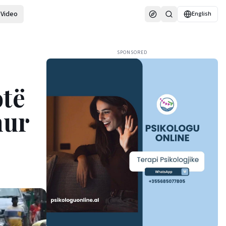
Video
English
SPONSORED
otë
hur