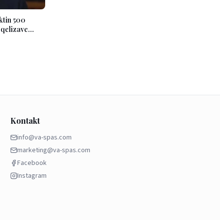
ktin 500
 qelizave
Kontakt
info@va-spas.com
marketing@va-spas.com
Facebook
Instagram