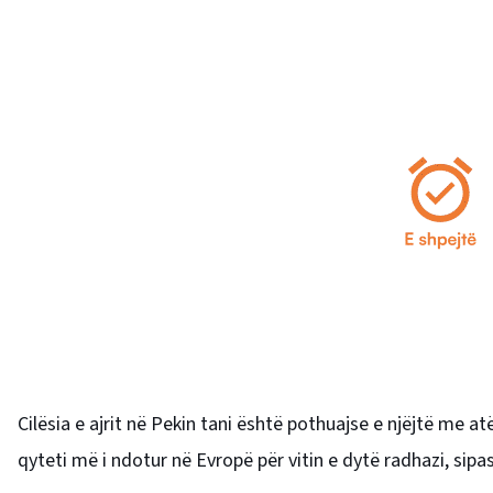
Cilësia e ajrit në Pekin tani është pothuajse e njëjtë me a
qyteti më i ndotur në Evropë për vitin e dytë radhazi, sipas