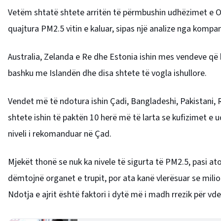
Vetëm shtatë shtete arritën të përmbushin udhëzimet e O
quajtura PM2.5 vitin e kaluar, sipas një analize nga kompani
Australia, Zelanda e Re dhe Estonia ishin mes vendeve që
bashku me Islandën dhe disa shtete të vogla ishullore.
Vendet më të ndotura ishin Çadi, Bangladeshi, Pakistani,
shtete ishin të paktën 10 herë më të larta se kufizimet e 
niveli i rekomanduar në Çad.
Mjekët thonë se nuk ka nivele të sigurta të PM2.5, pasi at
dëmtojnë organet e trupit, por ata kanë vlerësuar se mil
Ndotja e ajrit është faktori i dytë më i madh rrezik për vdek