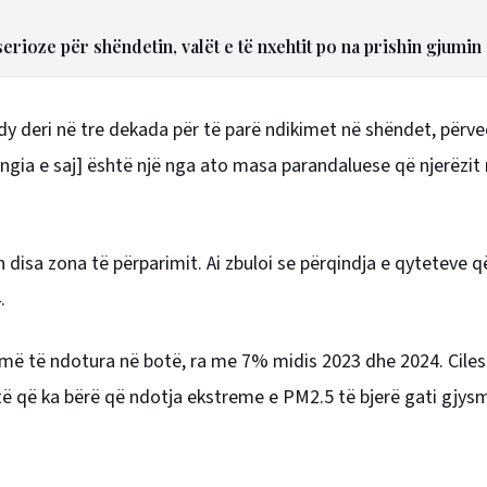
rioze për shëndetin, valët e të nxehtit po na prishin gjumin
dy deri në tre dekada për të parë ndikimet në shëndet, përv
ia e saj] është një nga ato masa parandaluese që njerëzit 
pah disa zona të përparimit. Ai zbuloi se përqindja e qyteteve 
.
t më të ndotura në botë, ra me 7% midis 2023 dhe 2024. Cilesi
atë që ka bërë që ndotja ekstreme e PM2.5 të bjerë gati gjy