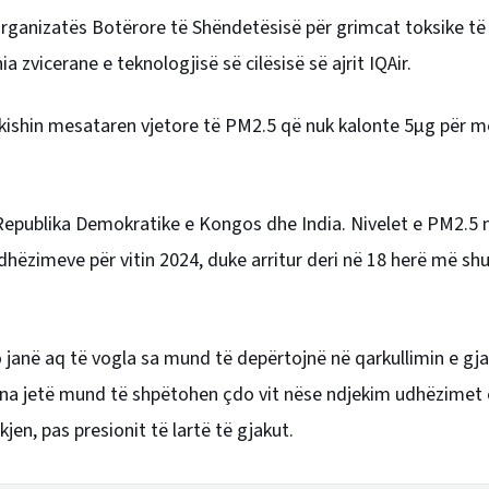
rganizatës Botërore të Shëndetësisë për grimcat toksike të
a zvicerane e teknologjisë së cilësisë së ajrit IQAir.
 kishin mesataren vjetore të PM2.5 që nuk kalonte 5µg për m
 Republika Demokratike e Kongos dhe India. Nivelet e PM2.5 
udhëzimeve për vitin 2024, duke arritur deri në 18 herë më s
o janë aq të vogla sa mund të depërtojnë në qarkullimin e gj
iona jetë mund të shpëtohen çdo vit nëse ndjekim udhëzimet e
jen, pas presionit të lartë të gjakut.