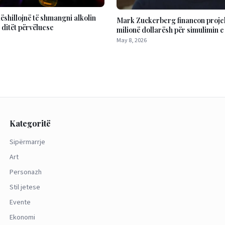
ëshillojnë të shmangni alkolin
Mark Zuckerberg financon proje
 ditët përvëluese
milionë dollarësh për simulimin e
njerëzore me IA
May 8, 2026
Kategoritë
Sipërmarrje
Art
Personazh
Stil jetese
Evente
Ekonomi