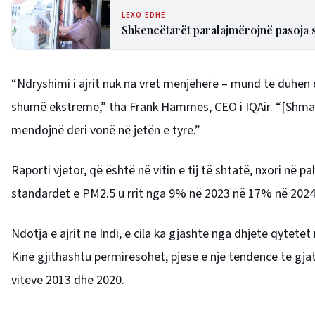
LEXO EDHE
Shkencëtarët paralajmërojnë pasoja se
“Ndryshimi i ajrit nuk na vret menjëherë – mund të duhen 
shumë ekstreme,” tha Frank Hammes, CEO i IQAir. “[Shmang
mendojnë deri vonë në jetën e tyre.”
Raporti vjetor, që është në vitin e tij të shtatë, nxori në 
standardet e PM2.5 u rrit nga 9% në 2023 në 17% në 2024
Ndotja e ajrit në Indi, e cila ka gjashtë nga dhjetë qytete
Kinë gjithashtu përmirësohet, pjesë e një tendence të gj
viteve 2013 dhe 2020.