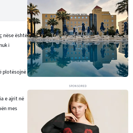
eç nëse është
nuk i
që plotësojnë
SPONSORED
a e ajrit në
smën mes