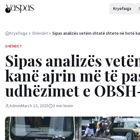
Kryefaqja
Kryefaqja
Shëndet
Sipas analizës vetëm shtatë shtete në botë k
ajrin më të pastër, duke përmbushur udhëzime
OBSH-së
SHËNDET
Sipas analizës vetë
kanë ajrin më të p
udhëzimet e OBSH
Admin
March 13, 2025
3
min
lexim