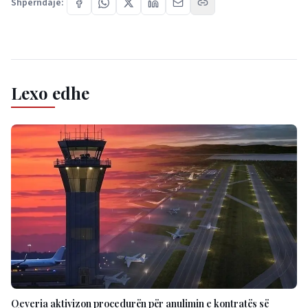
Shpërndaje:
Lexo edhe
Qeveria aktivizon procedurën për anulimin e kontratës së