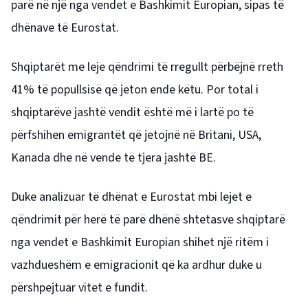
parë në një nga vendet e Bashkimit Europian, sipas të
dhënave të Eurostat.
Shqiptarët me leje qëndrimi të rregullt përbëjnë rreth
41% të popullsisë që jeton ende këtu. Por total i
shqiptarëve jashtë vendit është më i lartë po të
përfshihen emigrantët që jetojnë në Britani, USA,
Kanada dhe në vende të tjera jashtë BE.
Duke analizuar të dhënat e Eurostat mbi lejet e
qëndrimit për herë të parë dhënë shtetasve shqiptarë
nga vendet e Bashkimit Europian shihet një ritëm i
vazhdueshëm e emigracionit që ka ardhur duke u
përshpejtuar vitet e fundit.