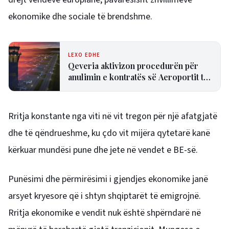
ekonomike dhe sociale të brendshme.
LEXO EDHE
Qeveria aktivizon procedurën për
anulimin e kontratës së Aeroportit të
Vlorës
Rritja konstante nga viti në vit tregon për një afatgjatë
dhe të qëndrueshme, ku çdo vit mijëra qytetarë kanë
kërkuar mundësi pune dhe jete në vendet e BE-së.
Punësimi dhe përmirësimi i gjendjes ekonomike janë
arsyet kryesore që i shtyn shqiptarët të emigrojnë.
Rritja ekonomike e vendit nuk është shpërndarë në