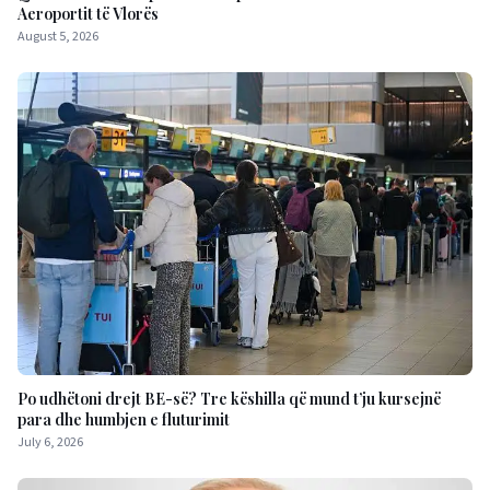
Aeroportit të Vlorës
August 5, 2026
Po udhëtoni drejt BE-së? Tre këshilla që mund t’ju kursejnë
para dhe humbjen e fluturimit
July 6, 2026