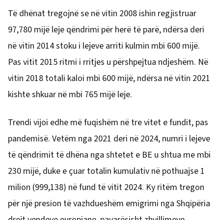
Të dhënat tregojnë se në vitin 2008 ishin regjistruar
97,780 mijë leje qëndrimi për herë të parë, ndërsa deri
në vitin 2014 stoku i lejeve arriti kulmin mbi 600 mijë.
Pas vitit 2015 ritmi i rritjes u përshpejtua ndjeshëm. Në
vitin 2018 totali kaloi mbi 600 mijë, ndërsa në vitin 2021
kishte shkuar në mbi 765 mijë leje.
Trendi vijoi edhe më fuqishëm në tre vitet e fundit, pas
pandemisë. Vetëm nga 2021 deri në 2024, numri i lejeve
të qëndrimit të dhëna nga shtetet e BE u shtua me mbi
230 mijë, duke e çuar totalin kumulativ në pothuajse 1
milion (999,138) në fund të vitit 2024. Ky ritëm tregon
për një presion të vazhdueshëm emigrimi nga Shqipëria
drejt vendeve europiane, pavarësisht zhvillimeve