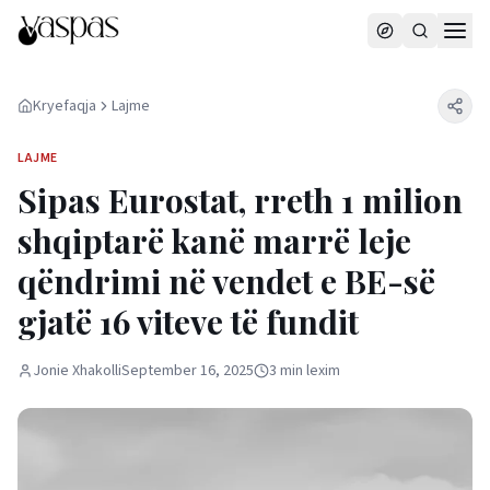
Kryefaqja
Lajme
LAJME
Sipas Eurostat, rreth 1 milion
shqiptarë kanë marrë leje
qëndrimi në vendet e BE-së
gjatë 16 viteve të fundit
Jonie Xhakolli
September 16, 2025
3
min
lexim