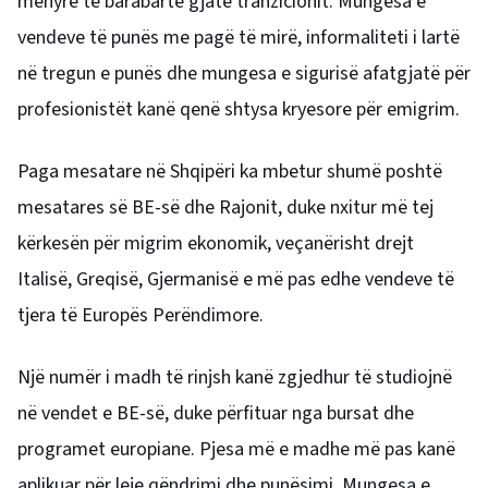
mënyrë të barabartë gjatë tranzicionit. Mungesa e
vendeve të punës me pagë të mirë, informaliteti i lartë
në tregun e punës dhe mungesa e sigurisë afatgjatë për
profesionistët kanë qenë shtysa kryesore për emigrim.
Paga mesatare në Shqipëri ka mbetur shumë poshtë
mesatares së BE-së dhe Rajonit, duke nxitur më tej
kërkesën për migrim ekonomik, veçanërisht drejt
Italisë, Greqisë, Gjermanisë e më pas edhe vendeve të
tjera të Europës Perëndimore.
Një numër i madh të rinjsh kanë zgjedhur të studiojnë
në vendet e BE-së, duke përfituar nga bursat dhe
programet europiane. Pjesa më e madhe më pas kanë
aplikuar për leje qëndrimi dhe punësimi. Mungesa e