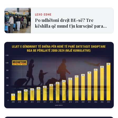
LEXO EDHE
Po udhëtoni drejt BE-së? Tre
këshilla që mund t’ju kursejnë para
dhe humbjen e fluturimit