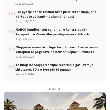
August 6, 2026
02
Tre pyetje për të testuar nëse prioritetet tuaja janë
vërtet ato që kanë më shumë rëndësi
August 6, 2026
03
MABCO kundërshton zgjidhjen e kontratës për
Aeroportin e Vlorës dhe paralajmëron arbitrazh
ndërkombëtar
August 6, 2026
04
Shqipëria synon të integrohet plotësisht në sistemin
europian të pagesave në nëntor, Sejko: Kursime të
mëdha për qytetarët dhe bizneset
August 6, 2026
05
Të huajt në Shqipëri arrijnë rekordin e gati 39 mijë
shtetasve, 60% e tyre për të punuar
August 6, 2026
SPONSORED