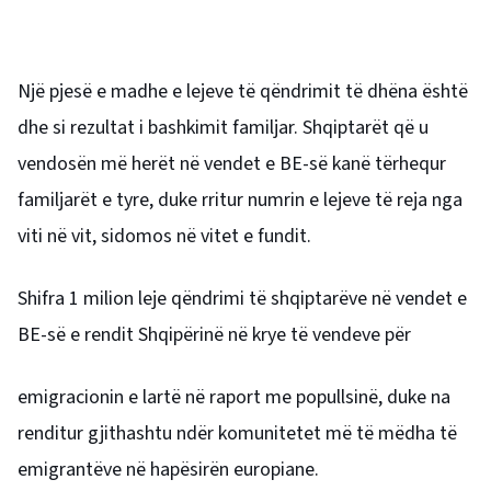
Një pjesë e madhe e lejeve të qëndrimit të dhëna është
dhe si rezultat i bashkimit familjar. Shqiptarët që u
vendosën më herët në vendet e BE-së kanë tërhequr
familjarët e tyre, duke rritur numrin e lejeve të reja nga
viti në vit, sidomos në vitet e fundit.
Shifra 1 milion leje qëndrimi të shqiptarëve në vendet e
BE-së e rendit Shqipërinë në krye të vendeve për
emigracionin e lartë në raport me popullsinë, duke na
renditur gjithashtu ndër komunitetet më të mëdha të
emigrantëve në hapësirën europiane.