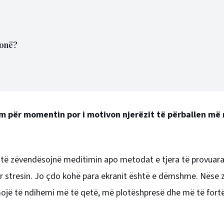
tonë?
m për momentin por i motivon njerëzit të përballen më
t të zëvendësojnë meditimin apo metodat e tjera të provuar
ar stresin. Jo çdo kohë para ekranit është e dëmshme. Nëse
ojë të ndihemi më të qetë, më plotëshpresë dhe më të fort