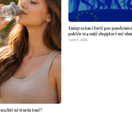
Emigracion i fortë pas pandemisë,
paktën 164 mijë shqiptarë më shu
kthyer
June 3, 2026
i nxehtë në trurin tonë?