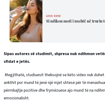
LEXO EDHE
Si ndikon moti i nxehtë në trurin 
Sipas autores së studimit, shpresa nuk ndihmon vetë
sfidat e jetës.
Megjithatë, studiuesit theksojnë se këto video nuk duhe
ankthit por mund të jenë një mjet shtesë për të menaxhu
përmbajtje pozitive dhe frymëzuese ajo mund të na ndihm
emocionalisht.