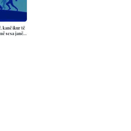
 kanë ikur të
më sesa janë