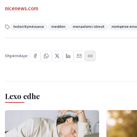
nicenews.com
histori frymëzuese
meditim
menaxhimi i stresit
mirëqënie emo
Shpërndaje:
Lexo edhe