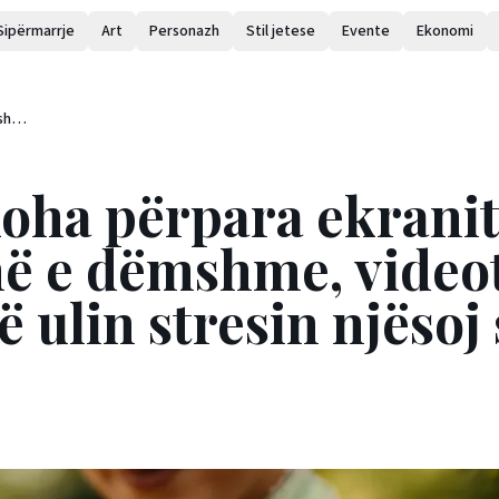
Sipërmarrje
Art
Personazh
Stil jetese
Evente
Ekonomi
shtë
mund
koha përpara ekrani
në e dëmshme, video
ulin stresin njësoj 