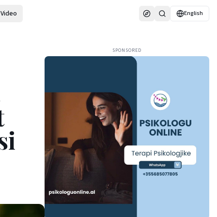
Video
English
SPONSORED
t
t
si