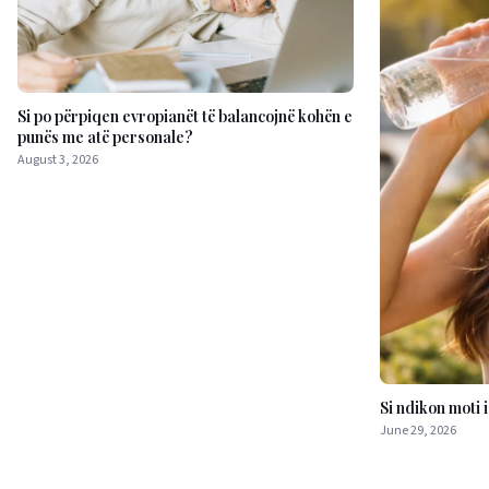
Si po përpiqen evropianët të balancojnë kohën e
punës me atë personale?
August 3, 2026
Si ndikon moti 
June 29, 2026