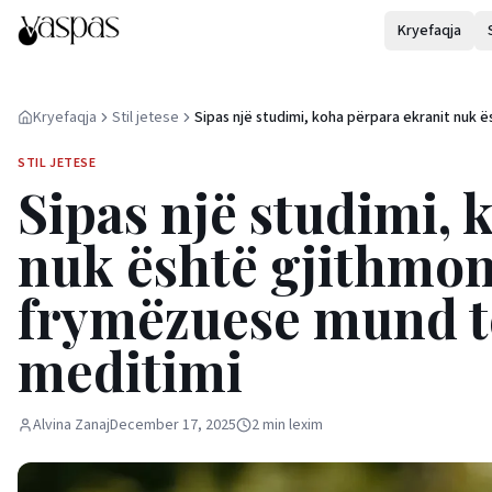
Kryefaqja
Kryefaqja
Stil jetese
Sipas një studimi, koha përpara ekranit nuk ë
gjithmonë e dëmshme, videot frymëzuese 
të ulin stresin njësoj si meditimi
STIL JETESE
Sipas një studimi, 
nuk është gjithmo
frymëzuese mund të 
meditimi
Alvina Zanaj
December 17, 2025
2
min
lexim