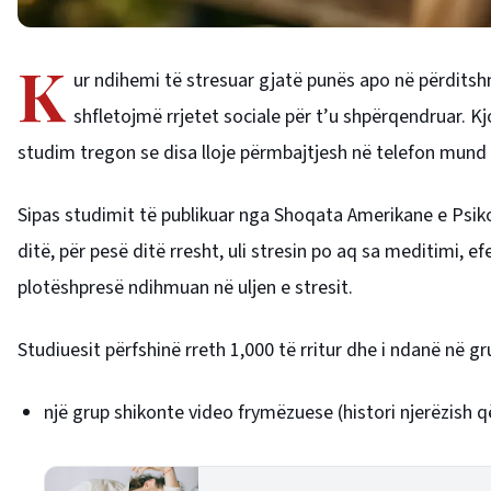
K
ur ndihemi të stresuar gjatë punës apo në përditsh
shfletojmë rrjetet sociale për t’u shpërqendruar. K
studim tregon se disa lloje përmbajtjesh në telefon mund t
Sipas studimit të publikuar nga Shoqata Amerikane e Psiko
ditë, për pesë ditë rresht, uli stresin po aq sa meditimi, efe
plotëshpresë ndihmuan në uljen e stresit.
Studiuesit përfshinë rreth 1,000 të rritur dhe i ndanë në gr
një grup shikonte video frymëzuese (histori njerëzish q