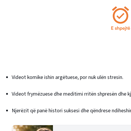
Videot komike ishin argëtuese, por nuk ulën stresin.
Videot frymëzuese dhe meditimi rritën shpresën dhe kjo 
Njerëzit që panë histori suksesi dhe qëndrese ndiheshin