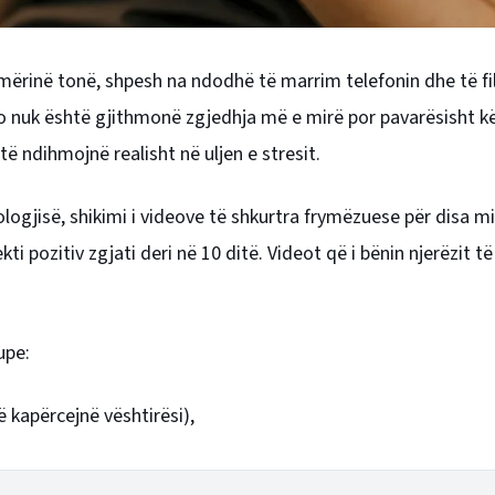
mërinë tonë, shpesh na ndodhë të marrim telefonin dhe të fi
jo nuk është gjithmonë zgjedhja më e mirë por pavarësisht kë
ë ndihmojnë realisht në uljen e stresit.
logjisë, shikimi i videove të shkurtra frymëzuese për disa m
kti pozitiv zgjati deri në 10 ditë. Videot që i bënin njerëzit t
upe:
ë kapërcejnë vështirësi),