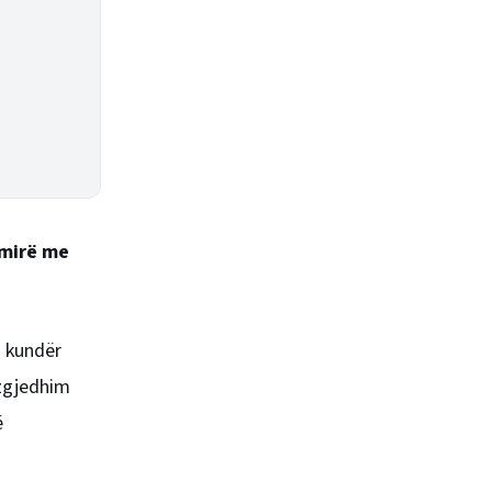
 mirë me
a kundër
 zgjedhim
ë