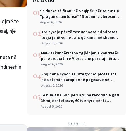
01
Sa duhet të fitoni në Shqipëri për të arritur
“pragun e lumturisë”? Studimi e vlerëson
llojmë të
në 28 mijë dollarë në vit
August 6, 2026
saj, një
02
Tre pyetje për të testuar nëse prioritetet
tuaja janë vërtet ato që kanë më shumë
rëndësi
August 6, 2026
03
MABCO kundërshton zgjidhjen e kontratës
inuta në
për Aeroportin e Vlorës dhe paralajmëron
arbitrazh ndërkombëtar
August 6, 2026
ë ndiheshin
04
Shqipëria synon të integrohet plotësisht
në sistemin europian të pagesave në
nëntor, Sejko: Kursime të mëdha për
August 6, 2026
qytetarët dhe bizneset
05
Të huajt në Shqipëri arrijnë rekordin e gati
39 mijë shtetasve, 60% e tyre për të
punuar
August 6, 2026
SPONSORED