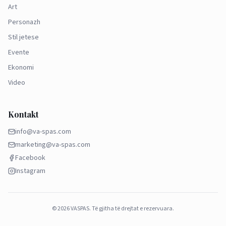
Art
Personazh
Stil jetese
Evente
Ekonomi
Video
Kontakt
info@va-spas.com
marketing@va-spas.com
Facebook
Instagram
©
2026
VASPAS.
Të gjitha të drejtat e rezervuara.