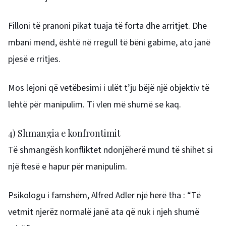
Filloni të pranoni pikat tuaja të forta dhe arritjet. Dhe
mbani mend, është në rregull të bëni gabime, ato janë
pjesë e rritjes.
Mos lejoni që vetëbesimi i ulët t’ju bëjë një objektiv të
lehtë për manipulim. Ti vlen më shumë se kaq.
4) Shmangia e konfrontimit
Të shmangësh konfliktet ndonjëherë mund të shihet si
një ftesë e hapur për manipulim.
Psikologu i famshëm, Alfred Adler një herë tha : “Të
vetmit njerëz normalë janë ata që nuk i njeh shumë