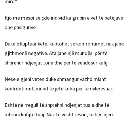
mirë.”
Kjo më mësoi se çdo individ ka grupin e vet të betejave
dhe pasigurive.
Duke e kuptuar këtë, kuptohet se konfrontimet nuk janë
gjithmonë negative. Ata janë një mundësi për të
shprehur ndjenjat tona dhe për të vendosur kufij.
Nëse e gjeni veten duke shmangur vazhdimisht
konfrontimet, mund të jetë koha për të rivlerësuar.
Është në rregull të shprehni ndjenjat tuaja dhe të
mbroni kufijtë tuaj. Nuk të vështirëson; të bën njeri.