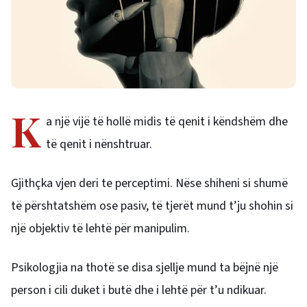
K
a një vijë të hollë midis të qenit i këndshëm dhe
të qenit i nënshtruar.
Gjithçka vjen deri te perceptimi. Nëse shiheni si shumë
të përshtatshëm ose pasiv, të tjerët mund t’ju shohin si
një objektiv të lehtë për manipulim.
Psikologjia na thotë se disa sjellje mund ta bëjnë një
person i cili duket i butë dhe i lehtë për t’u ndikuar.