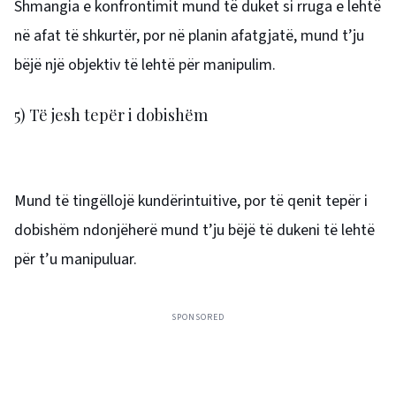
Shmangia e konfrontimit mund të duket si rruga e lehtë
në afat të shkurtër, por në planin afatgjatë, mund t’ju
bëjë një objektiv të lehtë për manipulim.
5) Të jesh tepër i dobishëm
Mund të tingëllojë kundërintuitive, por të qenit tepër i
dobishëm ndonjëherë mund t’ju bëjë të dukeni të lehtë
për t’u manipuluar.
SPONSORED