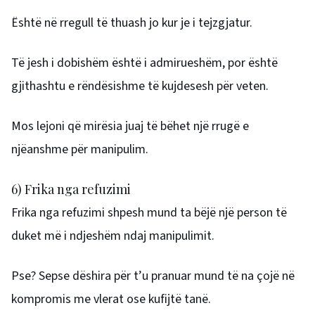
Është në rregull të thuash jo kur je i tejzgjatur.
Të jesh i dobishëm është i admirueshëm, por është
gjithashtu e rëndësishme të kujdesesh për veten.
Mos lejoni që mirësia juaj të bëhet një rrugë e
njëanshme për manipulim.
6) Frika nga refuzimi
Frika nga refuzimi shpesh mund ta bëjë një person të
duket më i ndjeshëm ndaj manipulimit.
Pse? Sepse dëshira për t’u pranuar mund të na çojë në
kompromis me vlerat ose kufijtë tanë.