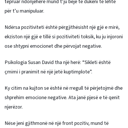
tepruar ndonjëherë mund t’ju bëjë të dukeni të lehtë
për t’u manipuluar.
Ndërsa pozitiviteti është përgjithësisht një gjë e mirë,
ekziston një gjë e tillë si pozitiviteti toksik, ku ju injoroni
ose shtypni emocionet dhe përvojat negative.
Psikologia Susan David tha një herë: “Sikleti është
çmimi i pranimit në një jetë kuptimplote”.
Ky citim na kujton se është në rregull të përjetojmë dhe
shprehim emocione negative. Ata janë pjesë e të qenit
njerëzor.
Nëse jeni gjithmonë në një front pozitiv, mund të