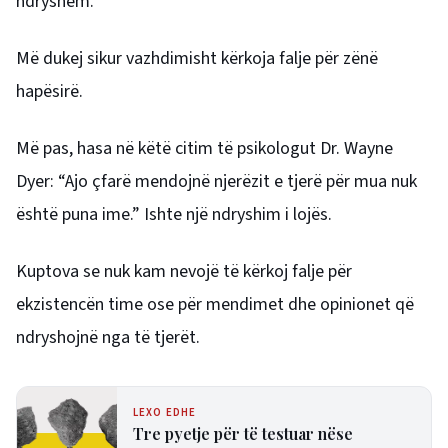
ndryshëm.
Më dukej sikur vazhdimisht kërkoja falje për zënë
hapësirë.
Më pas, hasa në këtë citim të psikologut Dr. Wayne
Dyer: “Ajo çfarë mendojnë njerëzit e tjerë për mua nuk
është puna ime.” Ishte një ndryshim i lojës.
Kuptova se nuk kam nevojë të kërkoj falje për
ekzistencën time ose për mendimet dhe opinionet që
ndryshojnë nga të tjerët.
LEXO EDHE
Tre pyetje për të testuar nëse