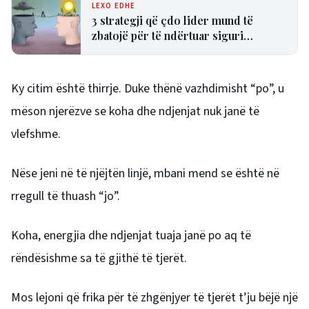
LEXO EDHE
3 strategji që çdo lider mund të
zbatojë për të ndërtuar siguri
psikologjike në ekip
Ky citim është thirrje. Duke thënë vazhdimisht “po”, u
mëson njerëzve se koha dhe ndjenjat nuk janë të
vlefshme.
Nëse jeni në të njëjtën linjë, mbani mend se është në
rregull të thuash “jo”.
Koha, energjia dhe ndjenjat tuaja janë po aq të
rëndësishme sa të gjithë të tjerët.
Mos lejoni që frika për të zhgënjyer të tjerët t’ju bëjë një