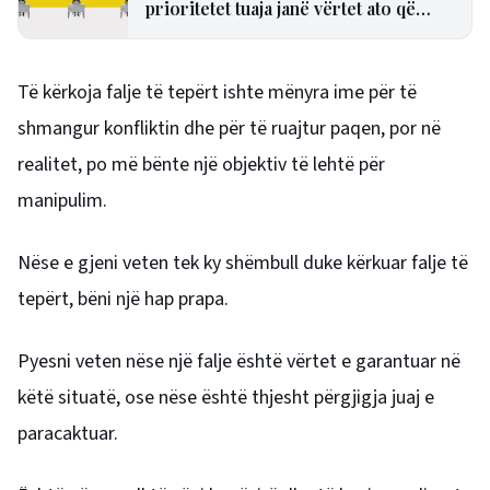
prioritetet tuaja janë vërtet ato që
kanë më shumë rëndësi
Të kërkoja falje të tepërt ishte mënyra ime për të
shmangur konfliktin dhe për të ruajtur paqen, por në
realitet, po më bënte një objektiv të lehtë për
manipulim.
Nëse e gjeni veten tek ky shëmbull duke kërkuar falje të
tepërt, bëni një hap prapa.
Pyesni veten nëse një falje është vërtet e garantuar në
këtë situatë, ose nëse është thjesht përgjigja juaj e
paracaktuar.