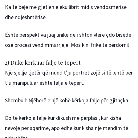
Ka të bëjë me gjetjen e ekuilibrit midis vendosmërisë
dhe ndjeshmërisë.
Është perspektiva juaj unike që i shton vlerë çdo bisede
ose procesi vendimmarrjeje. Mos kini frikë ta përdorni!
2) Duke kërkuar falje të tepërt
Një sjellje tjetër që mund t’ju portretizojë si të lehtë për
t’u manipuluar është falja e tepërt.
Shembull: Njëherë e një kohë kërkoja falje për gjithçka.
Do të kërkoja falje kur dikush më përplasi, kur kisha
nevojë për sqarime, apo edhe kur kisha një mendim të