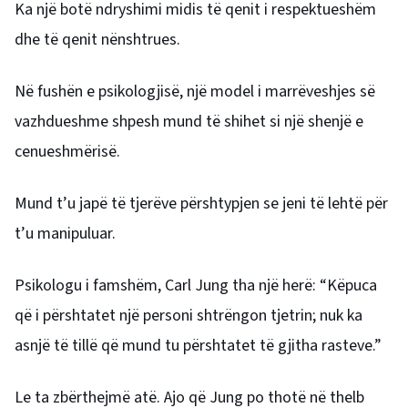
Ka një botë ndryshimi midis të qenit i respektueshëm
dhe të qenit nënshtrues.
Në fushën e psikologjisë, një model i marrëveshjes së
vazhdueshme shpesh mund të shihet si një shenjë e
cenueshmërisë.
Mund t’u japë të tjerëve përshtypjen se jeni të lehtë për
t’u manipuluar.
Psikologu i famshëm, Carl Jung tha një herë: “Këpuca
që i përshtatet një personi shtrëngon tjetrin; nuk ka
asnjë të tillë që mund tu përshtatet të gjitha rasteve.”
Le ta zbërthejmë atë. Ajo që Jung po thotë në thelb