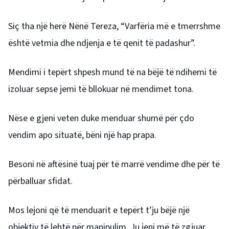
Siç tha një herë Nënë Tereza, “Varfëria më e tmerrshme
është vetmia dhe ndjenja e të qenit të padashur”.
Mendimi i tepërt shpesh mund të na bëjë të ndihemi të
izoluar sepse jemi të bllokuar në mendimet tona.
Nëse e gjeni veten duke menduar shumë për çdo
vendim apo situatë, bëni një hap prapa.
Besoni në aftësinë tuaj për të marrë vendime dhe për të
përballuar sfidat.
Mos lejoni që të menduarit e tepërt t’ju bëjë një
objektiv të lehtë për manipulim. Ju jeni më të zgjuar