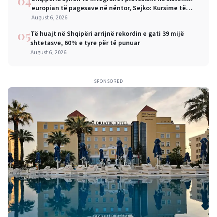
04
europian të pagesave në nëntor, Sejko: Kursime të
mëdha për qytetarët dhe bizneset
August 6, 2026
05
Të huajt në Shqipëri arrijnë rekordin e gati 39 mijë
shtetasve, 60% e tyre për të punuar
August 6, 2026
SPONSORED