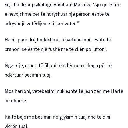
Siç tha dikur psikologu Abraham Maslow, “Ajo që është
e nevojshme për të ndryshuar një person është të
ndryshojë vetëdijen e tij për veten.”
Hapi i parë drejt ndërtimit të vetëbesimit është të
pranoni se është një fushë me të cilën po luftoni.
Nga atje, mund të filloni të ndërmerrni hapa për të
ndërtuar besimin tuaj.
Mos harroni, vetëbesimi nuk është të jesh zëri më i lartë
në dhomë.
Ka të bëjë me besimin në gjykimin tuaj dhe të dini
vlerën tuaj.