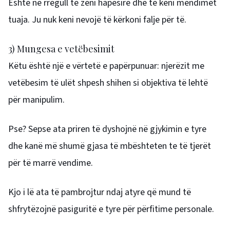
Është në rregull të zëni hapësirë ​​dhe të keni mendimet
tuaja. Ju nuk keni nevojë të kërkoni falje për të.
3) Mungesa e vetëbesimit
Këtu është një e vërtetë e papërpunuar: njerëzit me
vetëbesim të ulët shpesh shihen si objektiva të lehtë
për manipulim.
Pse? Sepse ata priren të dyshojnë në gjykimin e tyre
dhe kanë më shumë gjasa të mbështeten te të tjerët
për të marrë vendime.
Kjo i lë ata të pambrojtur ndaj atyre që mund të
shfrytëzojnë pasiguritë e tyre për përfitime personale.