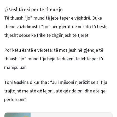
7) Vështirësi për të thënë jo
Të thuash “jo” mund të jetë tepër e vështirë. Duke
thënë vazhdimisht “po” për gjërat që nuk do t’i bësh,
thjesht sepse ke frikë të zhgënjesh të tjerët.
Por këtu është e vërteta: të mos jesh në gjendje të
thuash “jo” mund t’ju bëjë të dukeni të lehtë për t’u
manipuluar.
Toni Gaskins dikur tha : “Ju i mësoni njerëzit se si t’ju
trajtojnë me atë që lejoni, atë që ndaloni dhe atë që
përforconi”.