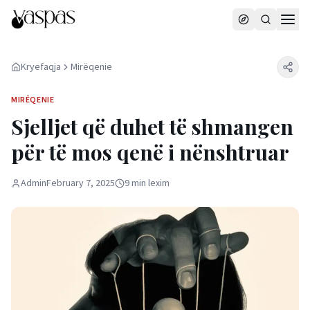
Kryefaqja
Mirëqenie
MIRËQENIE
Sjelljet që duhet të shmangen
për të mos qenë i nënshtruar
Admin
February 7, 2025
9
min
lexim