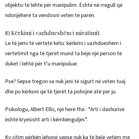
objektiv të lehtë për manipulim. Është në rregull që
ndonjëherë ta vendosni veten të parën.
8) Kërkimi i vazhdueshëm i miratimit.
Le të jemi të vërtetë këtu: kërkimi i vazhdueshëm i
vërtetimit nga të tjerët mund ta bëjë një person të
duket i lehtë për t’u manipuluar.
Pse? Sepse tregon se nuk jeni të sigurt në veten tuaj
dhe po kërkoni që të tjerët ta pohojnë atë për ju.
Psikologu, Albert Ellis, një herë tha : “Arti i dashurisë
është kryesisht arti i këmbënguljes”.
Ky citim përbën jehonë sepse nuk ka të bëjë vetëm me