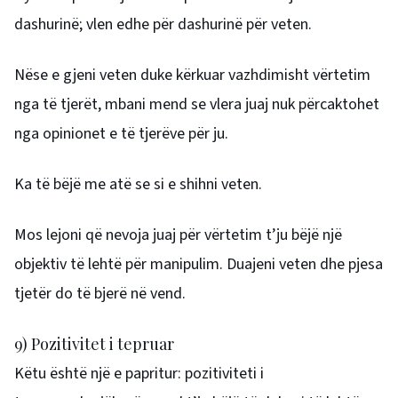
dashurinë; vlen edhe për dashurinë për veten.
Nëse e gjeni veten duke kërkuar vazhdimisht vërtetim
nga të tjerët, mbani mend se vlera juaj nuk përcaktohet
nga opinionet e të tjerëve për ju.
Ka të bëjë me atë se si e shihni veten.
Mos lejoni që nevoja juaj për vërtetim t’ju bëjë një
objektiv të lehtë për manipulim. Duajeni veten dhe pjesa
tjetër do të bjerë në vend.
9) Pozitivitet i tepruar
Këtu është një e papritur: pozitiviteti i