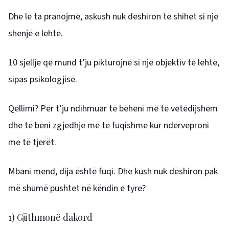
Dhe le ta pranojmë, askush nuk dëshiron të shihet si një
shenjë e lehtë.
10 sjellje që mund t’ju pikturojnë si një objektiv të lehtë,
sipas psikologjisë.
Qëllimi? Për t’ju ndihmuar të bëheni më të vetëdijshëm
dhe të bëni zgjedhje më të fuqishme kur ndërveproni
me të tjerët.
Mbani mend, dija është fuqi. Dhe kush nuk dëshiron pak
më shumë pushtet në këndin e tyre?
1) Gjithmonë dakord