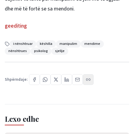
dhe më të fortë se sa mendoni.
geediting
i nënshtruar
këshilla
manipulim
mendime
nënshtrues
psikolog
sjellje
Shpërndaje:
Lexo edhe