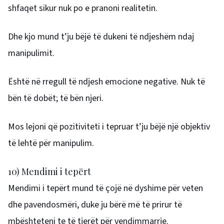
shfaqet sikur nuk po e pranoni realitetin.
Dhe kjo mund t’ju bëjë të dukeni të ndjeshëm ndaj
manipulimit.
Është në rregull të ndjesh emocione negative. Nuk të
bën të dobët; të bën njeri.
Mos lejoni që pozitiviteti i tepruar t’ju bëjë një objektiv
të lehtë për manipulim.
10) Mendimi i tepërt
Mendimi i tepërt mund të çojë në dyshime për veten
dhe pavendosmëri, duke ju bërë më të prirur të
mbështeteni te të tjerët për vendimmarrje.