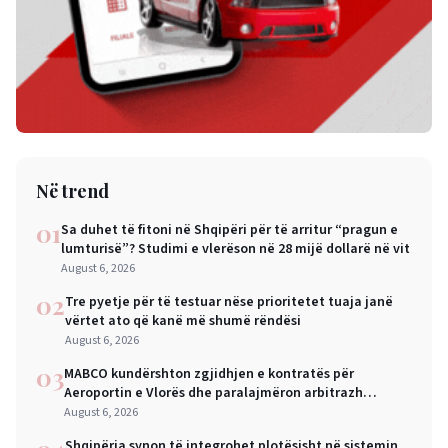
Në trend
01
Sa duhet të fitoni në Shqipëri për të arritur “pragun e
lumturisë”? Studimi e vlerëson në 28 mijë dollarë në vit
August 6, 2026
02
Tre pyetje për të testuar nëse prioritetet tuaja janë
vërtet ato që kanë më shumë rëndësi
August 6, 2026
03
MABCO kundërshton zgjidhjen e kontratës për
Aeroportin e Vlorës dhe paralajmëron arbitrazh
ndërkombëtar
August 6, 2026
Shqipëria synon të integrohet plotësisht në sistemin