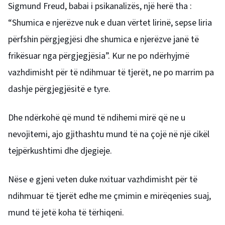
Sigmund Freud, babai i psikanalizës, një herë tha :
“Shumica e njerëzve nuk e duan vërtet lirinë, sepse liria
përfshin përgjegjësi dhe shumica e njerëzve janë të
frikësuar nga përgjegjësia”. Kur ne po ndërhyjmë
vazhdimisht për të ndihmuar të tjerët, ne po marrim pa
dashje përgjegjësitë e tyre.
Dhe ndërkohë që mund të ndihemi mirë që ne u
nevojitemi, ajo gjithashtu mund të na çojë në një cikël
tejpërkushtimi dhe djegieje.
Nëse e gjeni veten duke nxituar vazhdimisht për të
ndihmuar të tjerët edhe me çmimin e mirëqenies suaj,
mund të jetë koha të tërhiqeni.