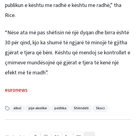
publikun e kështu me radhë e kështu me radhë,” tha
Rice.
“Nëse ata më pas shëtisin në një dyqan dhe birra është
30 për qind, kjo ka shumë të ngjarë të minojë të gjitha
gjërat e tjera që bëni. Kështu që mendoj se kontrollet e
çmimeve mundësojnë që gjërat e tjera të kenë një
efekt më të madh”.
euronews
alkol
pije akolike
politika
Shëndeti
Skoci