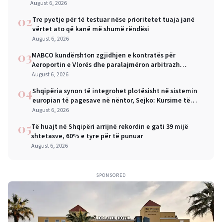
August 6, 2026
02
Tre pyetje për të testuar nëse prioritetet tuaja janë
vërtet ato që kanë më shumë rëndësi
August 6, 2026
03
MABCO kundërshton zgjidhjen e kontratës për
Aeroportin e Vlorës dhe paralajmëron arbitrazh
ndërkombëtar
August 6, 2026
04
Shqipëria synon të integrohet plotësisht në sistemin
europian të pagesave në nëntor, Sejko: Kursime të
mëdha për qytetarët dhe bizneset
August 6, 2026
05
Të huajt në Shqipëri arrijnë rekordin e gati 39 mijë
shtetasve, 60% e tyre për të punuar
August 6, 2026
SPONSORED