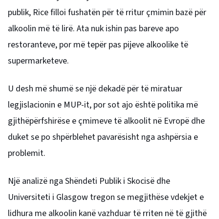
publik, Rice filloi fushatën për të rritur çmimin bazë për
alkoolin më të lirë. Ata nuk ishin pas bareve apo
restoranteve, por më tepër pas pijeve alkoolike të
supermarketeve.
U desh më shumë se një dekadë për të miratuar
legjislacionin e MUP-it, por sot ajo është politika më
gjithëpërfshirëse e çmimeve të alkoolit në Evropë dhe
duket se po shpërblehet pavarësisht nga ashpërsia e
problemit.
Një analizë nga Shëndeti Publik i Skocisë dhe
Universiteti i Glasgow tregon se megjithëse vdekjet e
lidhura me alkoolin kanë vazhduar të rriten në të gjithë