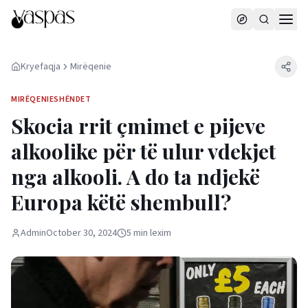
Kryefaqja
Mirëqenie
MIRËQENIE
SHËNDET
Skocia rrit çmimet e pijeve
alkoolike për të ulur vdekjet
nga alkooli. A do ta ndjekë
Europa këtë shembull?
Admin
October 30, 2024
5
min
lexim