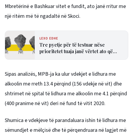
Mbretërinë e Bashkuar vitet e fundit, ato janë rritur me
një ritëm më të ngadaltë në Skoci.
LEXO EDHE
Tre pyetje për të testuar nëse
prioritetet tuaja janë vërtet ato që
kanë më shumë rëndësi
Sipas analizës, MPB-ja ka ulur vdekjet e lidhura me
alkoolin me rreth 13.4 përqind (156 vdekje në vit) dhe
shtrimet në spital të lidhura me alkoolin me 4.1 përqind
(400 pranime në vit) deri në fund të vitit 2020.
Shumica e vdekjeve të parandaluara ishin të lidhura me
sëmundjet e mëlçisë dhe të përqendruara në lagjet më