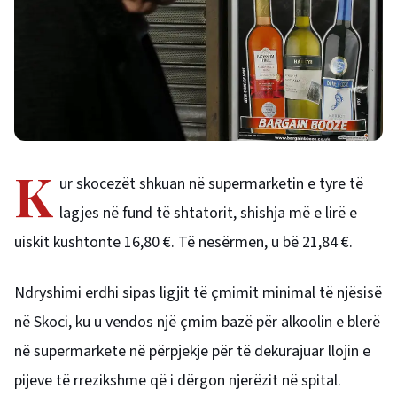
K
ur skocezët shkuan në supermarketin e tyre të
lagjes në fund të shtatorit, shishja më e lirë e
uiskit kushtonte 16,80 €. Të nesërmen, u bë 21,84 €.
Ndryshimi erdhi sipas ligjit të çmimit minimal të njësisë
në Skoci, ku u vendos një çmim bazë për alkoolin e blerë
në supermarkete në përpjekje për të dekurajuar llojin e
pijeve të rrezikshme që i dërgon njerëzit në spital.