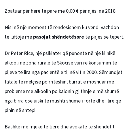
Zbatuar për herë të parë me 0,60 € për njësi në 2018.
Nisi në një moment të rëndësishëm ku vendi vazhdon
të luftojë me
pasojat shëndetësore
të pirjes së tepërt.
Dr Peter Rice, një psikiatër që punonte në një klinikë
alkooli në zona rurale të Skocisë vuri re konsumim të
pijeve të lira nga pacientë e tij në vitin 2000. Sëmundjet
fatale të mëlçisë po rriteshin, burrat e moshuar me
probleme me alkoolin po kalonin gjithnjë e më shumë
nga birra ose uiski te mushti shumë i fortë dhe i lirë që
pinin në shtëpi.
Bashkë me mjekë të tjerë dhe avokatë të shëndetit