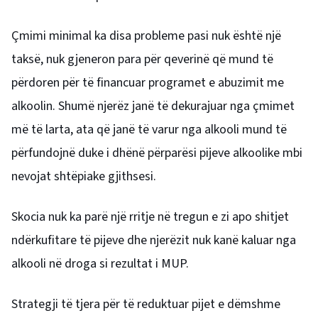
Çmimi minimal ka disa probleme pasi nuk është një
taksë, nuk gjeneron para për qeverinë që mund të
përdoren për të financuar programet e abuzimit me
alkoolin. Shumë njerëz janë të dekurajuar nga çmimet
më të larta, ata që janë të varur nga alkooli mund të
përfundojnë duke i dhënë përparësi pijeve alkoolike mbi
nevojat shtëpiake gjithsesi.
Skocia nuk ka parë një rritje në tregun e zi apo shitjet
ndërkufitare të pijeve dhe njerëzit nuk kanë kaluar nga
alkooli në droga si rezultat i MUP.
Strategji të tjera për të reduktuar pijet e dëmshme