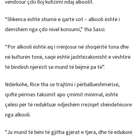
vendosur çdo lloj kufizimi ndaj alkoolit.
“Shkenca është shumë e qartë sot – alkooli është i
dëmshëm nga çdo nivel konsumi,” tha Sassi.
“Por alkooli është aq i rrënjosur në shoqëritë tona dhe
në kulturën tonë, saqë është jashtëzakonisht e vështirë
të bindësh njerëzit se mund të bëjmë pa të”.
Ndërkohë, Rice tha se trajtimi i përballueshmërisë,
qoftë përmes taksimit apo çmimit minimal, është
çelësi për të reduktuar ndjeshëm rreziqet shëndetësore
nga alkooli.
“Ju mund të bëni të gjitha gjërat e tjera, dhe të edukoni