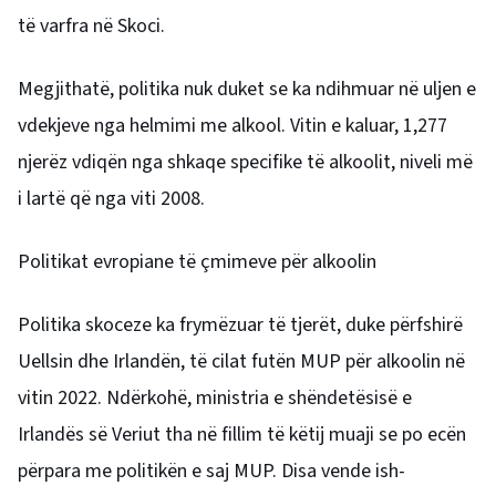
të varfra në Skoci.
Megjithatë, politika nuk duket se ka ndihmuar në uljen e
vdekjeve nga helmimi me alkool. Vitin e kaluar, 1,277
njerëz vdiqën nga shkaqe specifike të alkoolit, niveli më
i lartë që nga viti 2008.
Politikat evropiane të çmimeve për alkoolin
Politika skoceze ka frymëzuar të tjerët, duke përfshirë
Uellsin dhe Irlandën, të cilat futën MUP për alkoolin në
vitin 2022. Ndërkohë, ministria e shëndetësisë e
Irlandës së Veriut tha në fillim të këtij muaji se po ecën
përpara me politikën e saj MUP. Disa vende ish-