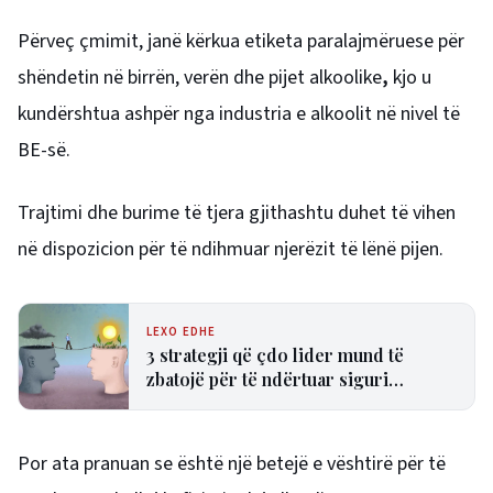
Përveç çmimit, janë kërkua etiketa paralajmëruese për
shëndetin në birrën, verën dhe pijet alkoolike
,
kjo u
kundërshtua ashpër nga industria e alkoolit në nivel të
BE-së.
Trajtimi dhe burime të tjera gjithashtu duhet të vihen
në dispozicion për të ndihmuar njerëzit të lënë pijen.
LEXO EDHE
3 strategji që çdo lider mund të
zbatojë për të ndërtuar siguri
psikologjike në ekip
Por ata pranuan se është një betejë e vështirë për të