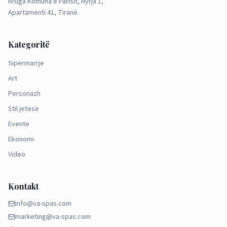
Rruga Komuna e Parisit, Hyrja 1,
Apartamenti 41, Tiranë.
Kategoritë
Sipërmarrje
Art
Personazh
Stil jetese
Evente
Ekonomi
Video
Kontakt
info@va-spas.com
marketing@va-spas.com