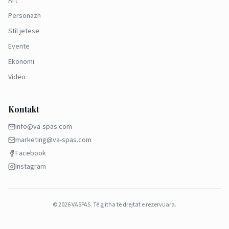
Art
Personazh
Stil jetese
Evente
Ekonomi
Video
Kontakt
info@va-spas.com
marketing@va-spas.com
Facebook
Instagram
©
2026
VASPAS.
Të gjitha të drejtat e rezervuara.