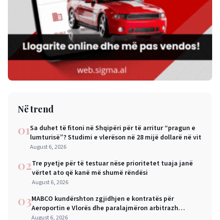
Në trend
01
Sa duhet të fitoni në Shqipëri për të arritur “pragun e
lumturisë”? Studimi e vlerëson në 28 mijë dollarë në vit
August 6, 2026
02
Tre pyetje për të testuar nëse prioritetet tuaja janë
vërtet ato që kanë më shumë rëndësi
August 6, 2026
03
MABCO kundërshton zgjidhjen e kontratës për
Aeroportin e Vlorës dhe paralajmëron arbitrazh
ndërkombëtar
August 6, 2026