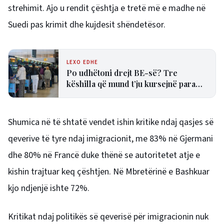
strehimit. Ajo u rendit çështja e tretë më e madhe në
Suedi pas krimit dhe kujdesit shëndetësor.
LEXO EDHE
Po udhëtoni drejt BE-së? Tre
këshilla që mund t’ju kursejnë para
dhe humbjen e fluturimit
Shumica në të shtatë vendet ishin kritike ndaj qasjes së
qeverive të tyre ndaj imigracionit, me 83% në Gjermani
dhe 80% në Francë duke thënë se autoritetet atje e
kishin trajtuar keq çështjen. Në Mbretërinë e Bashkuar
kjo ndjenjë ishte 72%.
Kritikat ndaj politikës së qeverisë për imigracionin nuk