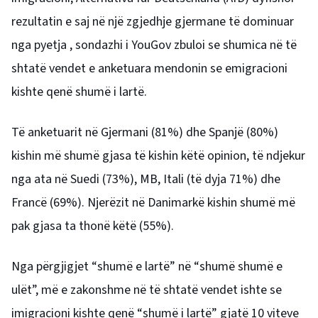
rezultatin e saj në një
zgjedhje gjermane të dominuar
nga pyetja
, sondazhi i YouGov zbuloi se shumica në të
shtatë vendet e anketuara mendonin se emigracioni
kishte qenë shumë i lartë.
Të anketuarit në Gjermani (81%) dhe Spanjë (80%)
kishin më shumë gjasa të kishin këtë opinion, të ndjekur
nga ata në Suedi (73%), MB, Itali (të dyja 71%) dhe
Francë (69%). Njerëzit në
Danimarkë
kishin shumë më
pak gjasa ta thonë këtë (55%).
Nga përgjigjet “shumë e lartë” në “shumë shumë e
ulët”, më e zakonshme në të shtatë vendet ishte se
imigracioni kishte qenë “shumë i lartë” gjatë 10 viteve