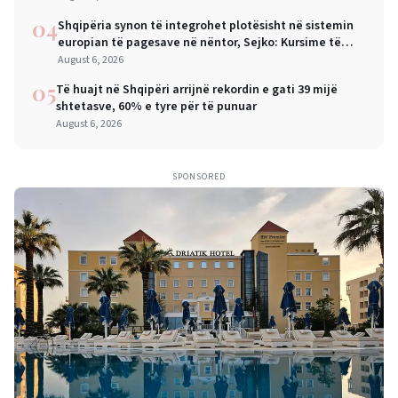
04
Shqipëria synon të integrohet plotësisht në sistemin
europian të pagesave në nëntor, Sejko: Kursime të
mëdha për qytetarët dhe bizneset
August 6, 2026
05
Të huajt në Shqipëri arrijnë rekordin e gati 39 mijë
shtetasve, 60% e tyre për të punuar
August 6, 2026
SPONSORED