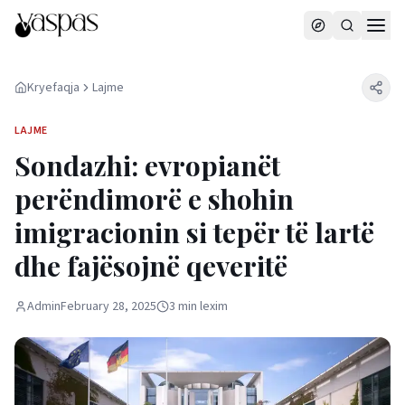
Kryefaqja
Lajme
LAJME
Sondazhi: evropianët
perëndimorë e shohin
imigracionin si tepër të lartë
dhe fajësojnë qeveritë
Admin
February 28, 2025
3
min
lexim