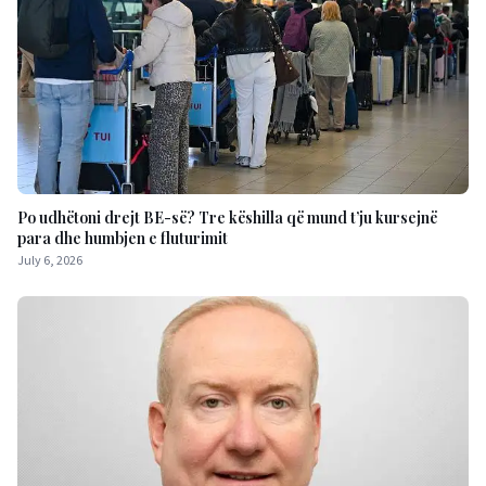
Po udhëtoni drejt BE-së? Tre këshilla që mund t’ju kursejnë
para dhe humbjen e fluturimit
July 6, 2026