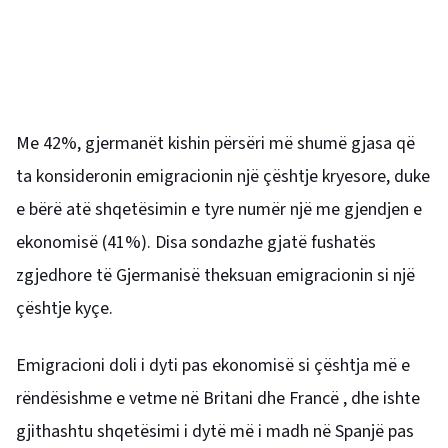
Me 42%, gjermanët kishin përsëri më shumë gjasa që
ta konsideronin emigracionin një çështje kryesore, duke
e bërë atë shqetësimin e tyre numër një me gjendjen e
ekonomisë (41%). Disa sondazhe gjatë fushatës
zgjedhore të Gjermanisë theksuan emigracionin si një
çështje kyçe.
Emigracioni doli i dyti pas ekonomisë si çështja më e
rëndësishme e vetme në Britani dhe
Francë
, dhe ishte
gjithashtu shqetësimi i dytë më i madh në Spanjë pas