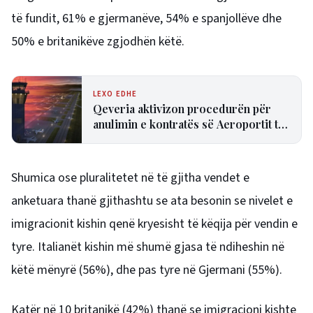
të fundit, 61% e gjermanëve, 54% e spanjollëve dhe
50% e britanikëve zgjodhën këtë.
LEXO EDHE
Qeveria aktivizon procedurën për
anulimin e kontratës së Aeroportit të
Vlorës
Shumica ose pluralitetet në të gjitha vendet e
anketuara thanë gjithashtu se ata besonin se nivelet e
imigracionit kishin qenë kryesisht të këqija për vendin e
tyre. Italianët kishin më shumë gjasa të ndiheshin në
këtë mënyrë (56%), dhe pas tyre në
Gjermani
(55%).
Katër në 10 britanikë (42%) thanë se imigracioni kishte