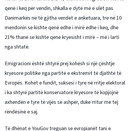
qenë i keq për vendin, shkalla e dytë më e ulët pas
Danimarkës në të gjitha vendet e anketuara, tre në 10
mendonin se kishte qenë edhe i mirë edhe i keq, dhe
21% thanë se kishte qenë kryesisht i mirë – më i larti
nga shtatë.
Emigracioni është shtyrë prej kohësh si një çështje
kryesore politike nga partitë e ekstremit të djathtë të
Evropës. Kohët e fundit, suksesi i tyre në rritje elektoral
i ka shtyrë
partitë konservatore kryesore të kopjojnë
axhendën e tyre të vijës së ashpër
, duke rritur më tej
rëndësinë e saj.
Të dhënat e YouGov treguan se evropianët tani e