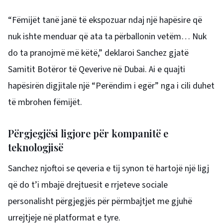
“Fëmijët tanë janë të ekspozuar ndaj një hapësire që
nuk ishte menduar që ata ta përballonin vetëm… Nuk
do ta pranojmë më këtë,” deklaroi Sanchez gjatë
Samitit Botëror të Qeverive në Dubai. Ai e quajti
hapësirën digjitale një “Perëndim i egër” nga i cili duhet
të mbrohen fëmijët.
Përgjegjësi ligjore për kompanitë e
teknologjisë
Sanchez njoftoi se qeveria e tij synon të hartojë një ligj
që do t’i mbajë drejtuesit e rrjeteve sociale
personalisht përgjegjës për përmbajtjet me gjuhë
urrejtjeje në platformat e tyre.