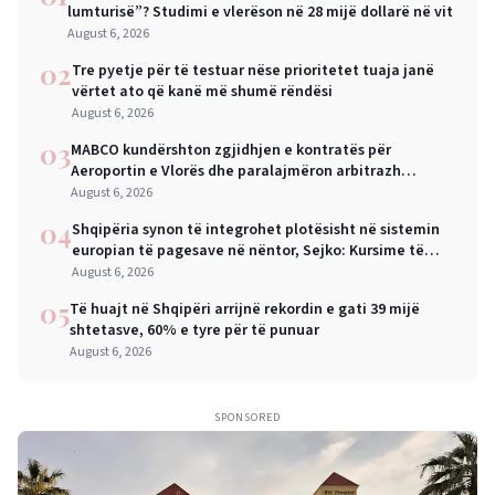
lumturisë”? Studimi e vlerëson në 28 mijë dollarë në vit
August 6, 2026
02
Tre pyetje për të testuar nëse prioritetet tuaja janë
vërtet ato që kanë më shumë rëndësi
August 6, 2026
03
MABCO kundërshton zgjidhjen e kontratës për
Aeroportin e Vlorës dhe paralajmëron arbitrazh
ndërkombëtar
August 6, 2026
04
Shqipëria synon të integrohet plotësisht në sistemin
europian të pagesave në nëntor, Sejko: Kursime të
mëdha për qytetarët dhe bizneset
August 6, 2026
05
Të huajt në Shqipëri arrijnë rekordin e gati 39 mijë
shtetasve, 60% e tyre për të punuar
August 6, 2026
SPONSORED