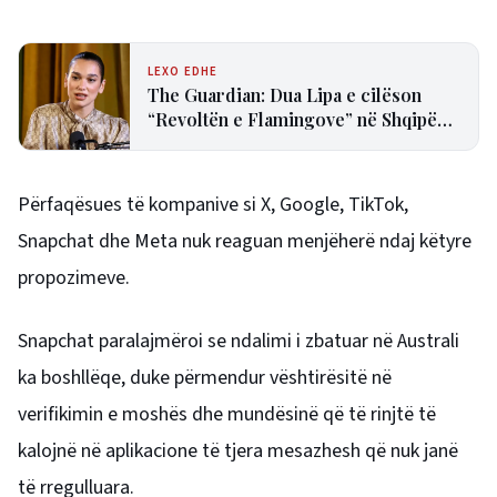
LEXO EDHE
The Guardian: Dua Lipa e cilëson
“Revoltën e Flamingove” në Shqipëri
si frymëzuese
Përfaqësues të kompanive si X, Google, TikTok,
Snapchat dhe Meta nuk reaguan menjëherë ndaj këtyre
propozimeve.
Snapchat paralajmëroi se ndalimi i zbatuar në Australi
ka boshllëqe, duke përmendur vështirësitë në
verifikimin e moshës dhe mundësinë që të rinjtë të
kalojnë në aplikacione të tjera mesazhesh që nuk janë
të rregulluara.