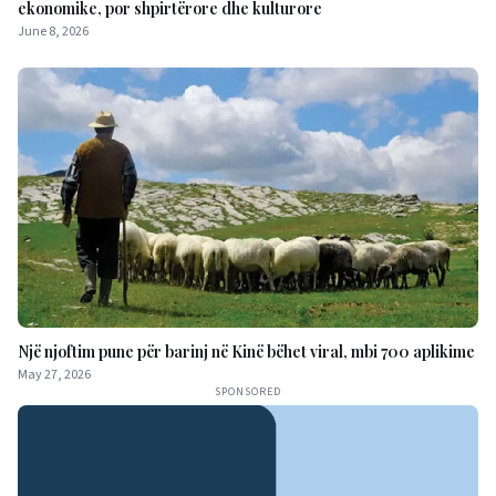
ekonomike, por shpirtërore dhe kulturore
June 8, 2026
Një njoftim pune për barinj në Kinë bëhet viral, mbi 700 aplikime
May 27, 2026
SPONSORED