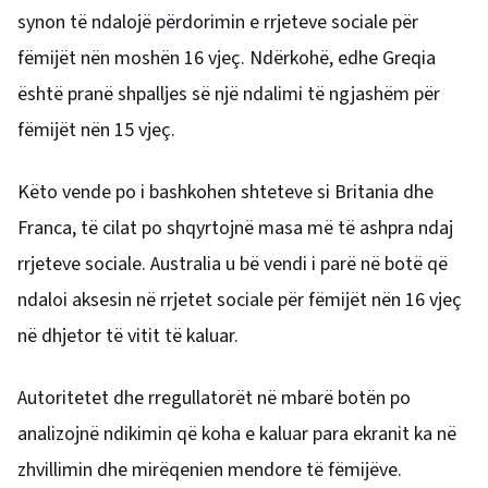
synon të ndalojë përdorimin e rrjeteve sociale për
fëmijët nën moshën 16 vjeç. Ndërkohë, edhe Greqia
është pranë shpalljes së një ndalimi të ngjashëm për
fëmijët nën 15 vjeç.
Këto vende po i bashkohen shteteve si Britania dhe
Franca, të cilat po shqyrtojnë masa më të ashpra ndaj
rrjeteve sociale. Australia u bë vendi i parë në botë që
ndaloi aksesin në rrjetet sociale për fëmijët nën 16 vjeç
në dhjetor të vitit të kaluar.
Autoritetet dhe rregullatorët në mbarë botën po
analizojnë ndikimin që koha e kaluar para ekranit ka në
zhvillimin dhe mirëqenien mendore të fëmijëve.