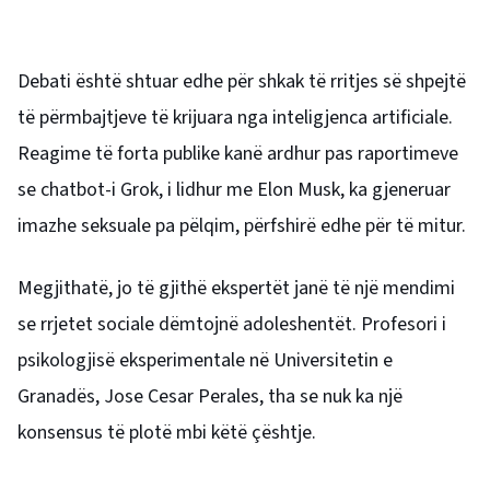
Debati është shtuar edhe për shkak të rritjes së shpejtë
të përmbajtjeve të krijuara nga inteligjenca artificiale.
Reagime të forta publike kanë ardhur pas raportimeve
se chatbot-i Grok, i lidhur me Elon Musk, ka gjeneruar
imazhe seksuale pa pëlqim, përfshirë edhe për të mitur.
Megjithatë, jo të gjithë ekspertët janë të një mendimi
se rrjetet sociale dëmtojnë adoleshentët. Profesori i
psikologjisë eksperimentale në Universitetin e
Granadës, Jose Cesar Perales, tha se nuk ka një
konsensus të plotë mbi këtë çështje.