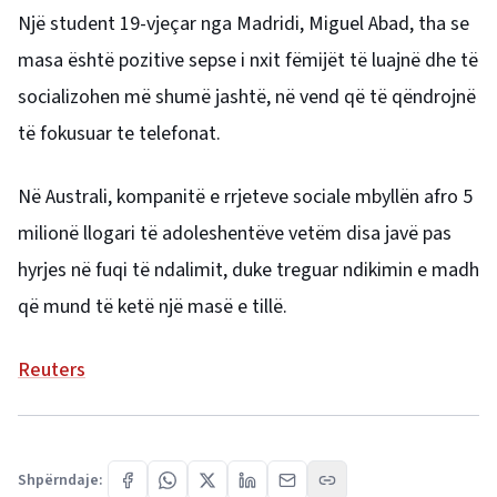
Një student 19-vjeçar nga Madridi, Miguel Abad, tha se
masa është pozitive sepse i nxit fëmijët të luajnë dhe të
socializohen më shumë jashtë, në vend që të qëndrojnë
të fokusuar te telefonat.
Në Australi, kompanitë e rrjeteve sociale mbyllën afro 5
milionë llogari të adoleshentëve vetëm disa javë pas
hyrjes në fuqi të ndalimit, duke treguar ndikimin e madh
që mund të ketë një masë e tillë.
Reuters
Shpërndaje: