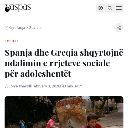
Kryefaqja
Sociale
SOCIALE
Spanja dhe Greqia shqyrtojnë
ndalimin e rrjeteve sociale
për adoleshentët
Jonie Xhakolli
February 3, 2026
3
min
lexim