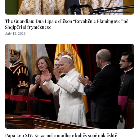
The Guardian: Dua Lipa e cilëson “Revoltën e Flamingove” në
Shqipëri si frymëzuese
July 15, 2026
Papa Leo XIV: Kriza më e madhe e kohës sonë nuk është