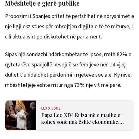
Mbështetje e gjerë publike
Propozimi i Spanjës pritet të përfshihet në ndryshimet e
një ligji ekzistues për mbrojtjen digjitale të të miturve, i
cili aktualisht po diskutohet në parlament.
Sipas një sondazhi ndërkombëtar të Ipsos, rreth 82% e
qytetarëve spanjollë besojnë se fëmijëve nën 14 vjeç
duhet t’u ndalohet përdorimi i rrjeteve sociale. Ky nivel
mbështetjeje është rritur nga 73% një vit më parë.
LEXO EDHE
Papa Leo XIV: Kriza më e madhe e
kohës sonë nuk është ekonomike,
por shpirtërore dhe kulturore