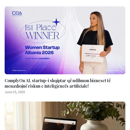
ComplyOn AI, startup-i shqiptar që ndihmon bizneset të
menaxhojnë riskun e inteligjencës artificiale!
June 15, 2026