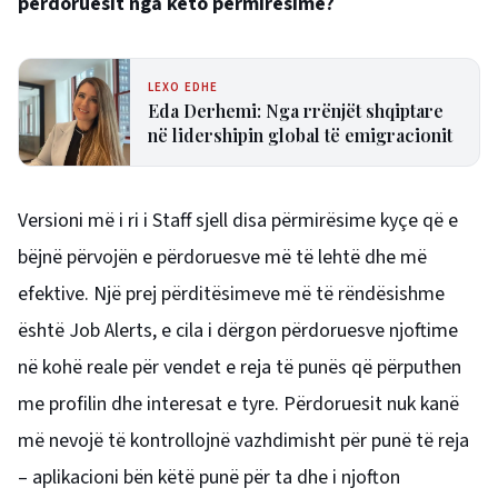
përdoruesit nga këto përmirësime?
LEXO EDHE
Eda Derhemi: Nga rrënjët shqiptare
në lidershipin global të emigracionit
Versioni më i ri i Staff sjell disa përmirësime kyçe që e
bëjnë përvojën e përdoruesve më të lehtë dhe më
efektive. Një prej përditësimeve më të rëndësishme
është Job Alerts, e cila i dërgon përdoruesve njoftime
në kohë reale për vendet e reja të punës që përputhen
me profilin dhe interesat e tyre. Përdoruesit nuk kanë
më nevojë të kontrollojnë vazhdimisht për punë të reja
– aplikacioni bën këtë punë për ta dhe i njofton