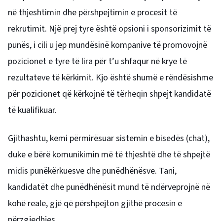
në thjeshtimin dhe përshpejtimin e procesit të
rekrutimit. Një prej tyre është opsioni i sponsorizimit të
punës, i cili u jep mundësinë kompanive të promovojnë
pozicionet e tyre të lira për t’u shfaqur në krye të
rezultateve të kërkimit. Kjo është shumë e rëndësishme
për pozicionet që kërkojnë të tërheqin shpejt kandidatë
të kualifikuar.
Gjithashtu, kemi përmirësuar sistemin e bisedës (chat),
duke e bërë komunikimin më të thjeshtë dhe të shpejtë
midis punëkërkuesve dhe punëdhënësve. Tani,
kandidatët dhe punëdhënësit mund të ndërveprojnë në
kohë reale, gjë që përshpejton gjithë procesin e
përzgjedhjes.