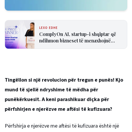
LEXO EDHE
ComplyOn AI, startup-i shqiptar që
ndihmon bizneset të menaxhojnë
riskun e inteligjencës artificiale!
Tingëllon si një revolucion për tregun e punës! Kjo
mund të sjellë ndryshime të mëdha për
punëkërkuesit. A keni parashikuar diçka për
përfshirjen e njerëzve me aftësi të kufizuara?
Përfshirja e njerëzve me aftësi të kufizuara është një