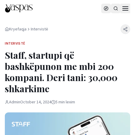
Kryefaqja
Intervistë
INTERVISTË
Staff, startupi që
bashkëpunon me mbi 200
kompani. Deri tani: 30,000
shkarkime
Admin
October 14, 2024
5
min
lexim