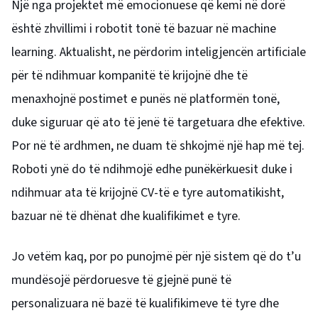
Një nga projektet më emocionuese që kemi në dorë
është zhvillimi i robotit tonë të bazuar në machine
learning. Aktualisht, ne përdorim inteligjencën artificiale
për të ndihmuar kompanitë të krijojnë dhe të
menaxhojnë postimet e punës në platformën tonë,
duke siguruar që ato të jenë të targetuara dhe efektive.
Por në të ardhmen, ne duam të shkojmë një hap më tej.
Roboti ynë do të ndihmojë edhe punëkërkuesit duke i
ndihmuar ata të krijojnë CV-të e tyre automatikisht,
bazuar në të dhënat dhe kualifikimet e tyre.
Jo vetëm kaq, por po punojmë për një sistem që do t’u
mundësojë përdoruesve të gjejnë punë të
personalizuara në bazë të kualifikimeve të tyre dhe