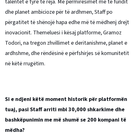
talentet e tyre të reja. Me përmirësimet më të fundit
dhe planet ambicioze për të ardhmen, Staff po
përgatitet të shënojë hapa edhe më të mëdhenj drejt
inovacionit. Themeluesi i kësaj platforme, Gramoz
Todori, na tregon zhvillimet e deritanishme, planet e
ardhshme, dhe rëndësinë e përfshirjes së komunitetit
në këtë rrugëtim.
Si e ndjeni këtë moment historik për platformën
tuaj, pasi Staff arriti mbi 30,000 shkarkime dhe
bashkëpunimin me më shumë se 200 kompani të
mëdha?