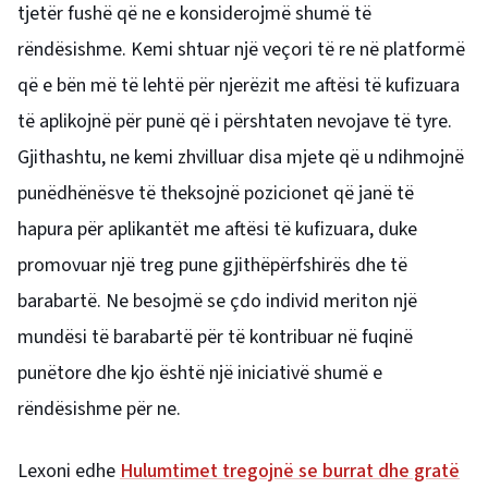
tjetër fushë që ne e konsiderojmë shumë të
rëndësishme. Kemi shtuar një veçori të re në platformë
që e bën më të lehtë për njerëzit me aftësi të kufizuara
të aplikojnë për punë që i përshtaten nevojave të tyre.
Gjithashtu, ne kemi zhvilluar disa mjete që u ndihmojnë
punëdhënësve të theksojnë pozicionet që janë të
hapura për aplikantët me aftësi të kufizuara, duke
promovuar një treg pune gjithëpërfshirës dhe të
barabartë. Ne besojmë se çdo individ meriton një
mundësi të barabartë për të kontribuar në fuqinë
punëtore dhe kjo është një iniciativë shumë e
rëndësishme për ne.
Lexoni edhe
Hulumtimet tregojnë se burrat dhe gratë