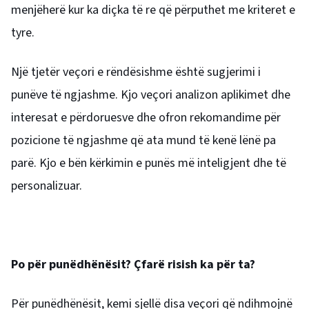
menjëherë kur ka diçka të re që përputhet me kriteret e
tyre.
Një tjetër veçori e rëndësishme është sugjerimi i
punëve të ngjashme. Kjo veçori analizon aplikimet dhe
interesat e përdoruesve dhe ofron rekomandime për
pozicione të ngjashme që ata mund të kenë lënë pa
parë. Kjo e bën kërkimin e punës më inteligjent dhe të
personalizuar.
Po për punëdhënësit? Çfarë risish ka për ta?
Për punëdhënësit, kemi sjellë disa veçori që ndihmojnë