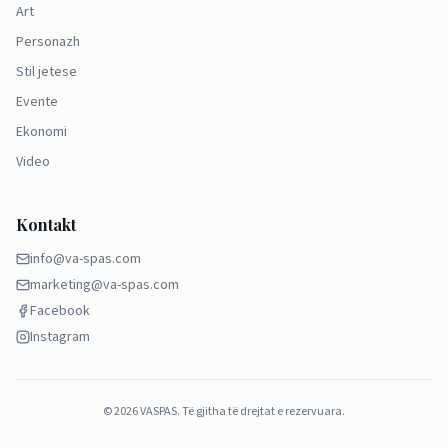
Art
Personazh
Stil jetese
Evente
Ekonomi
Video
Kontakt
info@va-spas.com
marketing@va-spas.com
Facebook
Instagram
©
2026
VASPAS.
Të gjitha të drejtat e rezervuara.