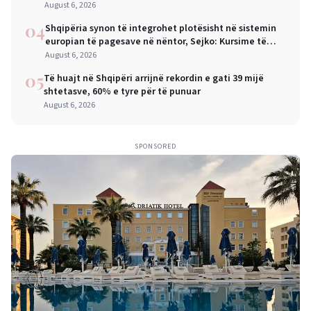
ndërkombëtar
August 6, 2026
04
Shqipëria synon të integrohet plotësisht në sistemin
europian të pagesave në nëntor, Sejko: Kursime të
mëdha për qytetarët dhe bizneset
August 6, 2026
05
Të huajt në Shqipëri arrijnë rekordin e gati 39 mijë
shtetasve, 60% e tyre për të punuar
August 6, 2026
SPONSORED