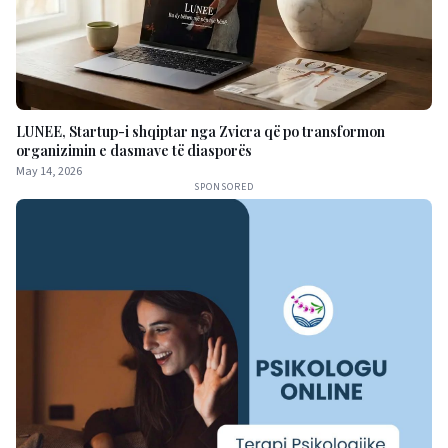
LUNEE, Startup-i shqiptar nga Zvicra që po transformon
organizimin e dasmave të diasporës
May 14, 2026
SPONSORED