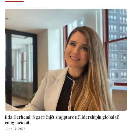
Eda Derhemi: Nga rrënjët shqiptare në lidershipin global të
emigracionit
June 17, 2026