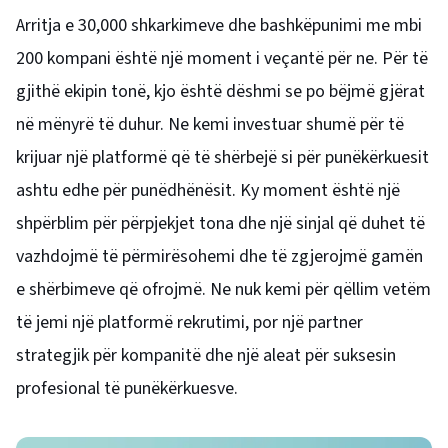
Arritja e 30,000 shkarkimeve dhe bashkëpunimi me mbi
200 kompani është një moment i veçantë për ne. Për të
gjithë ekipin tonë, kjo është dëshmi se po bëjmë gjërat
në mënyrë të duhur. Ne kemi investuar shumë për të
krijuar një platformë që të shërbejë si për punëkërkuesit
ashtu edhe për punëdhënësit. Ky moment është një
shpërblim për përpjekjet tona dhe një sinjal që duhet të
vazhdojmë të përmirësohemi dhe të zgjerojmë gamën
e shërbimeve që ofrojmë. Ne nuk kemi për qëllim vetëm
të jemi një platformë rekrutimi, por një partner
strategjik për kompanitë dhe një aleat për suksesin
profesional të punëkërkuesve.