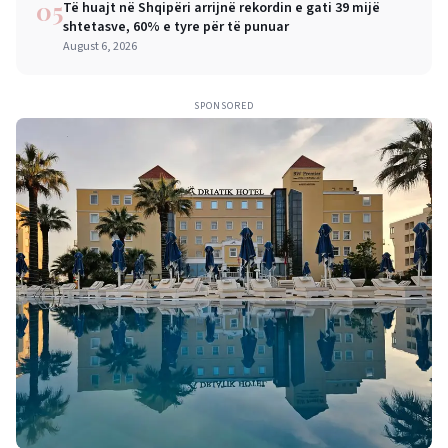
05
Të huajt në Shqipëri arrijnë rekordin e gati 39 mijë
shtetasve, 60% e tyre për të punuar
August 6, 2026
SPONSORED