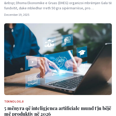
&nbsp; Dhoma Ekonomike e Gruas (DHEG) organizoi mbrëmjen Gala të
fundvitit, duke mbledhur rreth 50 gra sipërmarrëse, pro…
December 19, 2025
TEKNOLOGJI
5 mënyra që inteligjenca artificiale mund t’ju bëjë
më produktiv në 2026