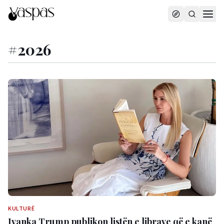
#
2026
KULTURË
Ivanka Trump publikon listën e librave që e kanë