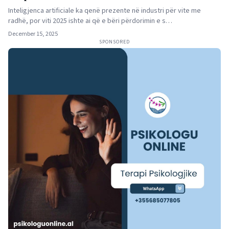
Inteligjenca artificiale ka qenë prezente në industri për vite me
radhë, por viti 2025 ishte ai që e bëri përdorimin e s…
December 15, 2025
SPONSORED