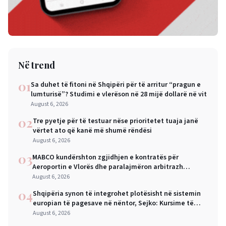
Në trend
01
Sa duhet të fitoni në Shqipëri për të arritur “pragun e
lumturisë”? Studimi e vlerëson në 28 mijë dollarë në vit
August 6, 2026
02
Tre pyetje për të testuar nëse prioritetet tuaja janë
vërtet ato që kanë më shumë rëndësi
August 6, 2026
03
MABCO kundërshton zgjidhjen e kontratës për
Aeroportin e Vlorës dhe paralajmëron arbitrazh
ndërkombëtar
August 6, 2026
04
Shqipëria synon të integrohet plotësisht në sistemin
europian të pagesave në nëntor, Sejko: Kursime të
mëdha për qytetarët dhe bizneset
August 6, 2026