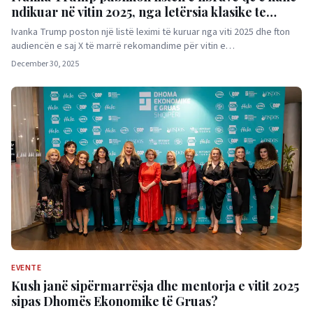
ndikuar në vitin 2025, nga letërsia klasike te
filozofia e lashtë
Ivanka Trump poston një listë leximi të kuruar nga viti 2025 dhe fton
audiencën e saj X të marrë rekomandime për vitin e…
December 30, 2025
EVENTE
Kush janë sipërmarrësja dhe mentorja e vitit 2025
sipas Dhomës Ekonomike të Gruas?