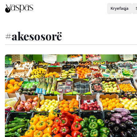
Kryefaqja
#
akesosorë