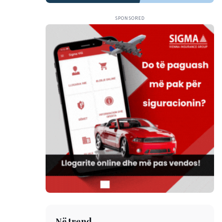
SPONSORED
Në trend