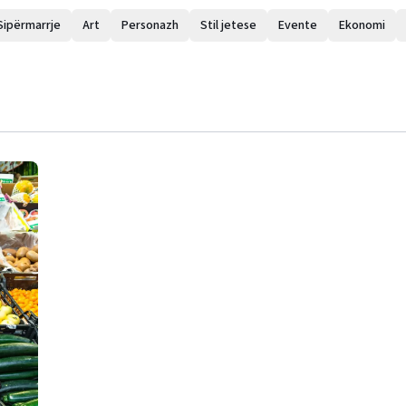
Sipërmarrje
Art
Personazh
Stil jetese
Evente
Ekonomi