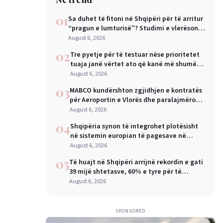
01
Sa duhet të fitoni në Shqipëri për të arritur
“pragun e lumturisë”? Studimi e vlerëson
në 28 mijë dollarë në vit
August 6, 2026
02
Tre pyetje për të testuar nëse prioritetet
tuaja janë vërtet ato që kanë më shumë
rëndësi
August 6, 2026
03
MABCO kundërshton zgjidhjen e kontratës
për Aeroportin e Vlorës dhe paralajmëron
arbitrazh ndërkombëtar
August 6, 2026
04
Shqipëria synon të integrohet plotësisht
në sistemin europian të pagesave në
nëntor, Sejko: Kursime të mëdha për
August 6, 2026
qytetarët dhe bizneset
05
Të huajt në Shqipëri arrijnë rekordin e gati
39 mijë shtetasve, 60% e tyre për të
punuar
August 6, 2026
SPONSORED