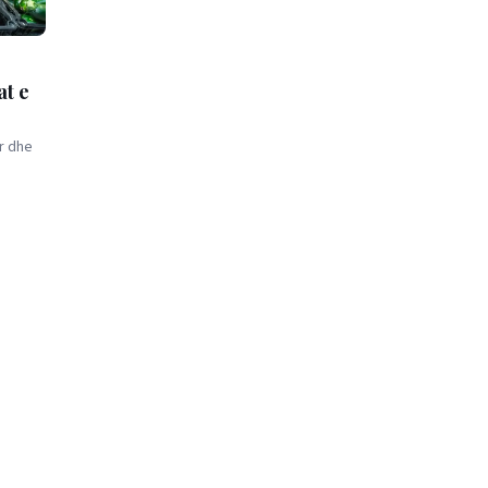
at e
ar dhe