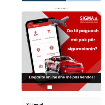
SPONSORED
Në trend