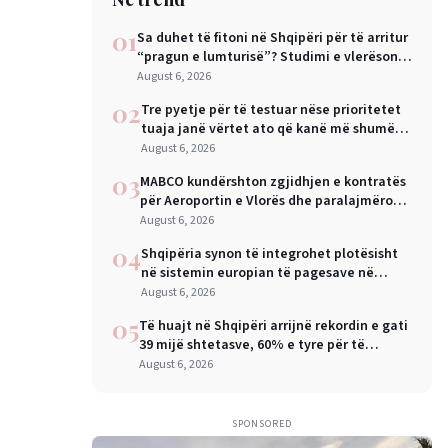
01
Sa duhet të fitoni në Shqipëri për të arritur
“pragun e lumturisë”? Studimi e vlerëson
në 28 mijë dollarë në vit
August 6, 2026
02
Tre pyetje për të testuar nëse prioritetet
tuaja janë vërtet ato që kanë më shumë
rëndësi
August 6, 2026
03
MABCO kundërshton zgjidhjen e kontratës
për Aeroportin e Vlorës dhe paralajmëron
arbitrazh ndërkombëtar
August 6, 2026
04
Shqipëria synon të integrohet plotësisht
në sistemin europian të pagesave në
nëntor, Sejko: Kursime të mëdha për
August 6, 2026
qytetarët dhe bizneset
05
Të huajt në Shqipëri arrijnë rekordin e gati
39 mijë shtetasve, 60% e tyre për të
punuar
August 6, 2026
SPONSORED