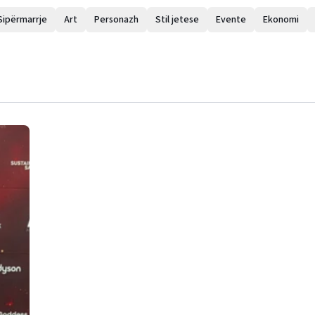
Sipërmarrje
Art
Personazh
Stil jetese
Evente
Ekonomi