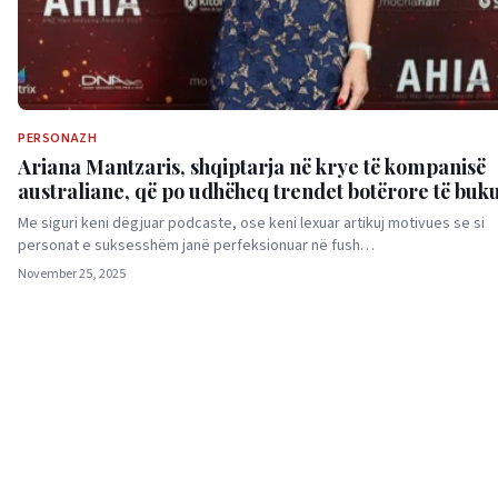
PERSONAZH
Ariana Mantzaris, shqiptarja në krye të kompanisë
australiane, që po udhëheq trendet botërore të buk
së flokëve
Me siguri keni dëgjuar podcaste, ose keni lexuar artikuj motivues se si
personat e suksesshëm janë perfeksionuar në fush…
November 25, 2025