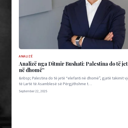
ANALIZË
Analizë nga Ditmir Bushati: Palestina do të jet
në dhomë”
&nbsp; Palestina do të jetë “elefanti në dhomë”, gjatë takimit vje
të Lartë të Asamblesë së Përgjithshme t…
September 22, 2025