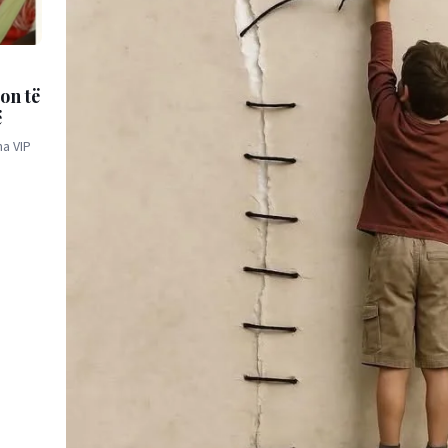
on të
ë
a VIP