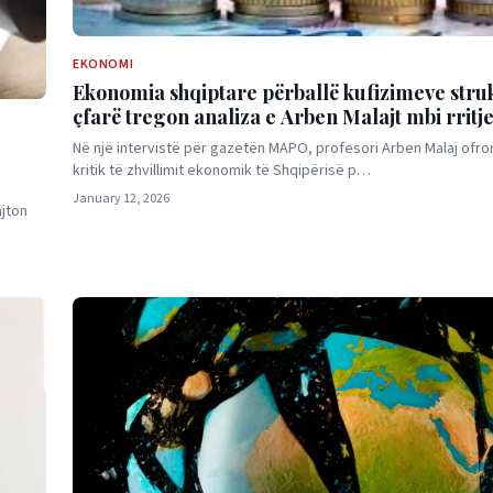
EKONOMI
Ekonomia shqiptare përballë kufizimeve stru
çfarë tregon analiza e Arben Malajt mbi rritj
integrimin në BE?
Në një intervistë për gazetën MAPO, profesori Arben Malaj ofron
kritik të zhvillimit ekonomik të Shqipërisë p…
January 12, 2026
ajton