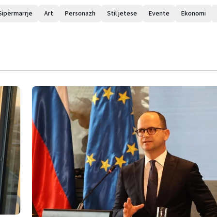
Sipërmarrje
Art
Personazh
Stil jetese
Evente
Ekonomi