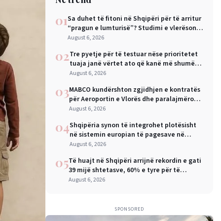
01
Sa duhet të fitoni në Shqipëri për të arritur
“pragun e lumturisë”? Studimi e vlerëson
në 28 mijë dollarë në vit
August 6, 2026
02
Tre pyetje për të testuar nëse prioritetet
tuaja janë vërtet ato që kanë më shumë
rëndësi
August 6, 2026
03
MABCO kundërshton zgjidhjen e kontratës
për Aeroportin e Vlorës dhe paralajmëron
arbitrazh ndërkombëtar
August 6, 2026
04
Shqipëria synon të integrohet plotësisht
në sistemin europian të pagesave në
nëntor, Sejko: Kursime të mëdha për
August 6, 2026
qytetarët dhe bizneset
05
Të huajt në Shqipëri arrijnë rekordin e gati
39 mijë shtetasve, 60% e tyre për të
punuar
August 6, 2026
SPONSORED