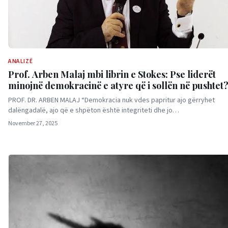
ANALIZË
Prof. Arben Malaj mbi librin e Stokes: Pse liderët
minojnë demokracinë e atyre që i sollën në pushtet
PROF. DR. ARBEN MALAJ “Demokracia nuk vdes papritur ajo gërryhet
dalëngadalë, ajo që e shpëton është integriteti dhe jo…
November 27, 2025