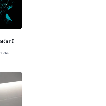
otën në
ike dhe