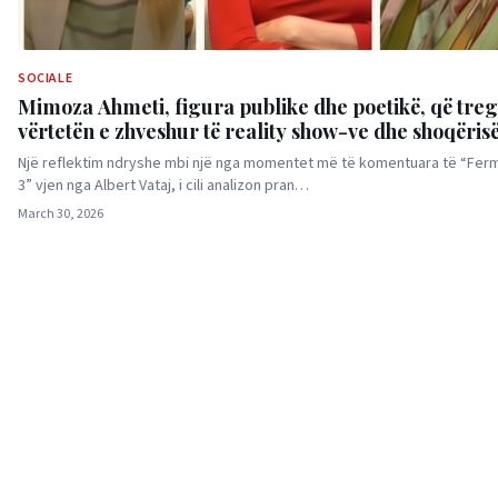
SOCIALE
Mimoza Ahmeti, figura publike dhe poetikë, që treg
vërtetën e zhveshur të reality show-ve dhe shoqëris
Një reflektim ndryshe mbi një nga momentet më të komentuara të “Ferm
3” vjen nga Albert Vataj, i cili analizon pran…
March 30, 2026