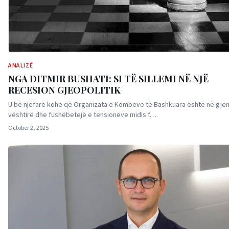
ANALIZË
NGA DITMIR BUSHATI: SI TË SILLEMI NË NJË
RECESION GJEOPOLITIK
U bë njëfarë kohe që Organizata e Kombeve të Bashkuara është në gjen
vështirë dhe fushëbetejë e tensioneve midis f…
October 2, 2025