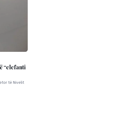
ë “elefanti
tor të Nivelit