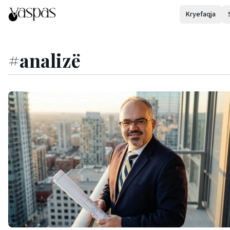
Kryefaqja
#
analizë