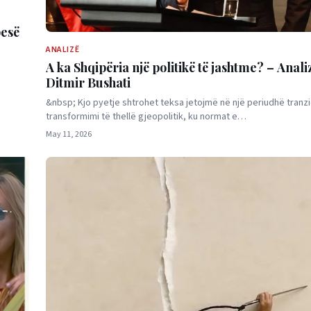
pesë
ANALIZË
A ka Shqipëria një politikë të jashtme? – Anal
e
Ditmir Bushati
&nbsp; Kjo pyetje shtrohet teksa jetojmë në një periudhë tranzi
transformimi të thellë gjeopolitik, ku normat e…
May 11, 2026