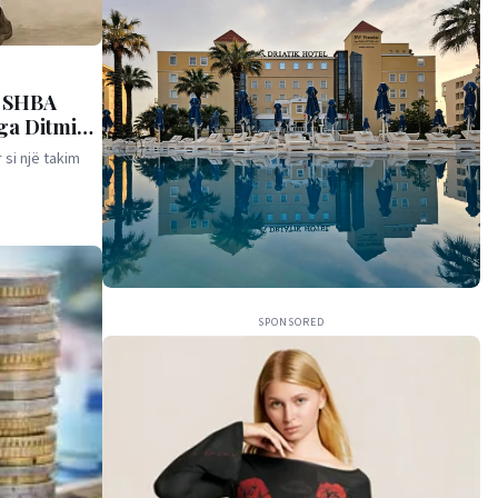
e SHBA
 nga Ditmir
si një takim
SPONSORED