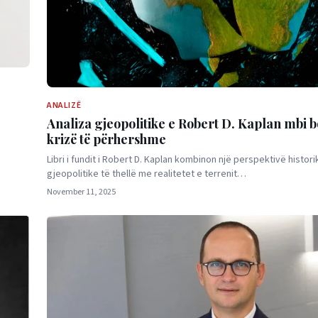
ANALIZË
?
Analiza gjeopolitike e Robert D. Kaplan mbi b
krizë të përhershme
Libri i fundit i Robert D. Kaplan kombinon një perspektivë histor
gjeopolitike të thellë me realitetet e terrenit…
November 11, 2025