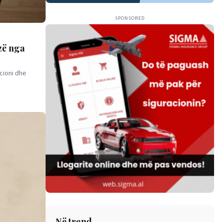
SPONSORED
izë nga
cioni dhe
Në trend