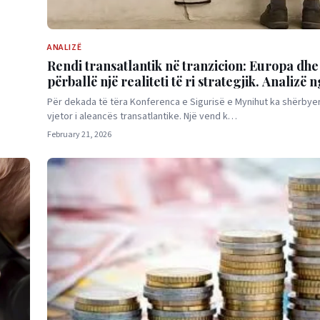
ANALIZË
Rendi transatlantik në tranzicion: Europa dh
përballë një realiteti të ri strategjik. Analizë
Bushati
Për dekada të tëra Konferenca e Sigurisë e Mynihut ka shërbyer 
vjetor i aleancës transatlantike. Një vend k…
February 21, 2026