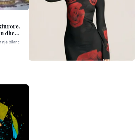
kturore,
en dhe
 një bilanc