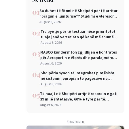
01
Sa duhet të fitoni në Shqipëri për të arritur
“pragun e lumturisë”? Studimi e vlerëson
në 28 mijë dollarë në vit
August 6, 2026
02
Tre pyetje për të testuar nëse prioritetet
tuaja janë vërtet ato që kanë më shumë
rëndësi
August 6, 2026
03
MABCO kundërshton zgjidhjen e kontratës
për Aeroportin e Vlorës dhe paralajmëron
arbitrazh ndërkombëtar
August 6, 2026
04
Shqipëria synon të integrohet plotësisht
në sistemin europian të pagesave në
nëntor, Sejko: Kursime të mëdha për
August 6, 2026
qytetarët dhe bizneset
05
Të huajt në Shqipëri arrijnë rekordin e gati
39 mijë shtetasve, 60% e tyre për të
punuar
August 6, 2026
SPONSORED