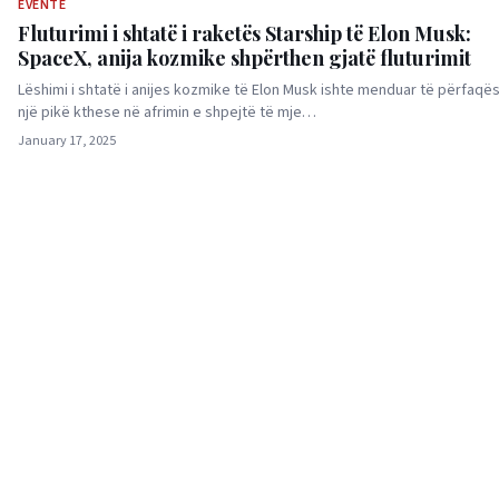
EVENTE
Fluturimi i shtatë i raketës Starship të Elon Musk:
SpaceX, anija kozmike shpërthen gjatë fluturimit
Lëshimi i shtatë i anijes kozmike të Elon Musk ishte menduar të përfaqë
një pikë kthese në afrimin e shpejtë të mje…
January 17, 2025