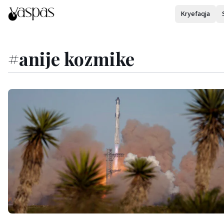
Kryefaqja
#
anije kozmike