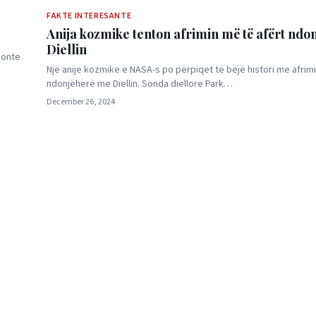
FAKTE INTERESANTE
Anija kozmike tenton afrimin më të afërt ndo
Diellin
sonte
Një anije kozmike e NASA-s po përpiqet të bëjë histori me afrim
ndonjëherë me Diellin. Sonda diellore Park…
December 26, 2024