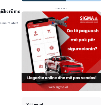
SPONSORED
njëherë me
in më të afërt
Në trend