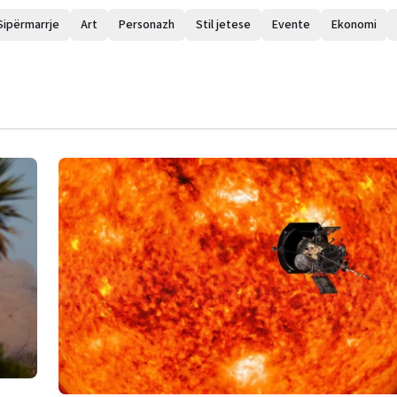
Sipërmarrje
Art
Personazh
Stil jetese
Evente
Ekonomi