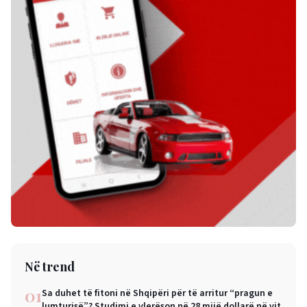
Në trend
01
Sa duhet të fitoni në Shqipëri për të arritur “pragun e
lumturisë”? Studimi e vlerëson në 28 mijë dollarë në vit