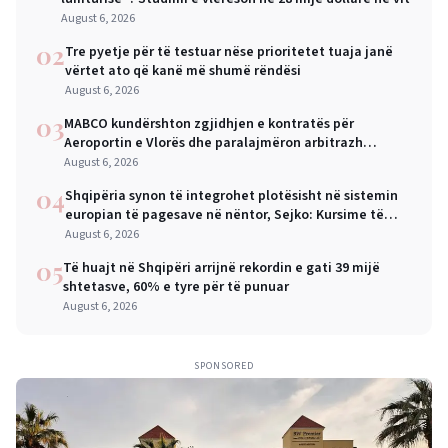
August 6, 2026
02
Tre pyetje për të testuar nëse prioritetet tuaja janë
vërtet ato që kanë më shumë rëndësi
August 6, 2026
03
MABCO kundërshton zgjidhjen e kontratës për
Aeroportin e Vlorës dhe paralajmëron arbitrazh
ndërkombëtar
August 6, 2026
04
Shqipëria synon të integrohet plotësisht në sistemin
europian të pagesave në nëntor, Sejko: Kursime të
mëdha për qytetarët dhe bizneset
August 6, 2026
05
Të huajt në Shqipëri arrijnë rekordin e gati 39 mijë
shtetasve, 60% e tyre për të punuar
August 6, 2026
SPONSORED