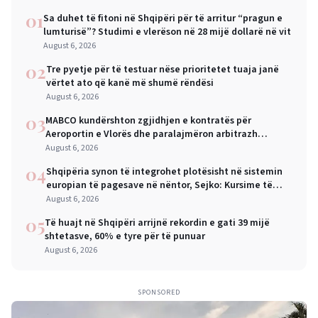
01
Sa duhet të fitoni në Shqipëri për të arritur “pragun e
lumturisë”? Studimi e vlerëson në 28 mijë dollarë në vit
August 6, 2026
02
Tre pyetje për të testuar nëse prioritetet tuaja janë
vërtet ato që kanë më shumë rëndësi
August 6, 2026
03
MABCO kundërshton zgjidhjen e kontratës për
Aeroportin e Vlorës dhe paralajmëron arbitrazh
ndërkombëtar
August 6, 2026
04
Shqipëria synon të integrohet plotësisht në sistemin
europian të pagesave në nëntor, Sejko: Kursime të
mëdha për qytetarët dhe bizneset
August 6, 2026
05
Të huajt në Shqipëri arrijnë rekordin e gati 39 mijë
shtetasve, 60% e tyre për të punuar
August 6, 2026
SPONSORED