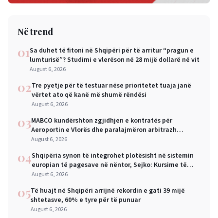
Në trend
01
Sa duhet të fitoni në Shqipëri për të arritur “pragun e
lumturisë”? Studimi e vlerëson në 28 mijë dollarë në vit
August 6, 2026
02
Tre pyetje për të testuar nëse prioritetet tuaja janë
vërtet ato që kanë më shumë rëndësi
August 6, 2026
03
MABCO kundërshton zgjidhjen e kontratës për
Aeroportin e Vlorës dhe paralajmëron arbitrazh
ndërkombëtar
August 6, 2026
04
Shqipëria synon të integrohet plotësisht në sistemin
europian të pagesave në nëntor, Sejko: Kursime të
mëdha për qytetarët dhe bizneset
August 6, 2026
05
Të huajt në Shqipëri arrijnë rekordin e gati 39 mijë
shtetasve, 60% e tyre për të punuar
August 6, 2026