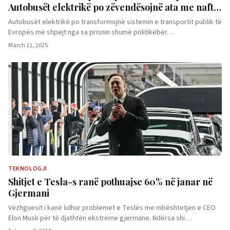
Autobusët elektrikë po zëvendësojnë ata me naftë
dhe hidrogjen
Autobusët elektrikë po transformojnë sistemin e transportit publik të
Evropës më shpejt nga sa prisnin shumë politikëbër…
March 11, 2025
TEKNOLOGJI
Shitjet e Tesla-s ranë pothuajse 60% në janar në
Gjermani
Vëzhguesit i kanë lidhur problemet e Teslës me mbështetjen e CEO
Elon Musk për të djathtën ekstreme gjermane. Ndërsa shi…