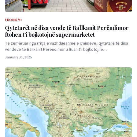
EKONOMI
Qytetarët në disa vende të Ballkanit Perëndimor
ftohen t’i bojkotojnë supermarketet
Të zemëruar nga rritja e vazhdueshme e çmimeve, qytetarë të disa
vendeve të Ballkanit Perëndimor u ftuan t’i bojkotojnë…
January 31, 2025