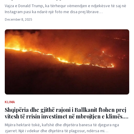
Ballkanit
Vajza e Donald Trump, ka tërhequr vëmendjen e ndjekësve të saj në
Instagram pasi ka ndarë një foto me disa prej librave…
December 8, 2025
KLIMA
Shqipëria dhe gjithë rajoni i Ballkanit ftohen prej
vitesh të rrisin investimet në mbrojtjen e klimës.
Banka Botërore në raportin 2024: Në 10 vite,
Mijëra hektarë tokë, kafshë dhe dhjetëra banesa të djegura nga
zjarret janë shtuar 21%
zjarret. Një i vdekur dhe dhjetëra të plagosur, ndërsa mi…