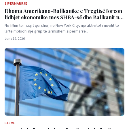
SIPERMARRJE
Dhoma Amerikano-Ballkanike e Tregtisë forcon
lidhjet ekonomike mes SHBA-së dhe Ballkanit në
New York
Në fillim të muajit qershor, në New York City, një aktivitet i nivelit të
lartë mblodhi një grup të larmishëm sipërmarrë…
June 19, 2026
LAJME