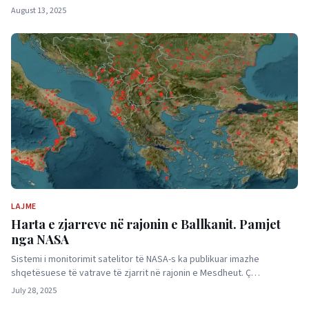
August 13, 2025
LAJME
Harta e zjarreve në rajonin e Ballkanit. Pamjet
nga NASA
Sistemi i monitorimit satelitor të NASA-s ka publikuar imazhe
shqetësuese të vatrave të zjarrit në rajonin e Mesdheut. Ç…
July 28, 2025