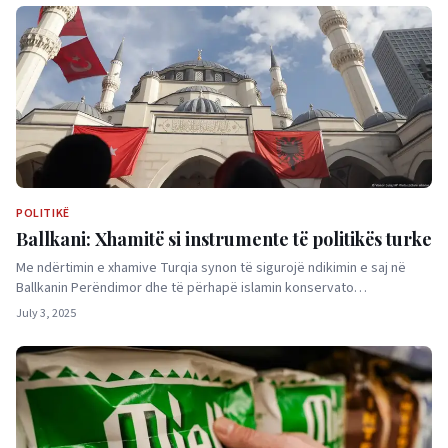
POLITIKË
Ballkani: Xhamitë si instrumente të politikës turke
Me ndërtimin e xhamive Turqia synon të sigurojë ndikimin e saj në
Ballkanin Perëndimor dhe të përhapë islamin konservato…
July 3, 2025