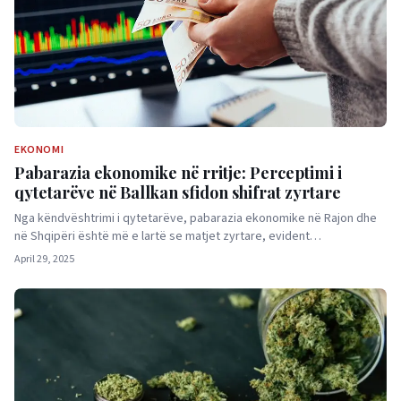
EKONOMI
Pabarazia ekonomike në rritje: Perceptimi i
qytetarëve në Ballkan sfidon shifrat zyrtare
Nga këndvështrimi i qytetarëve, pabarazia ekonomike në Rajon dhe
në Shqipëri është më e lartë se matjet zyrtare, evident…
April 29, 2025