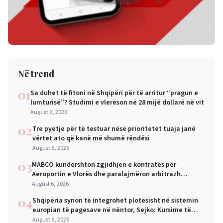
Në trend
01
Sa duhet të fitoni në Shqipëri për të arritur “pragun e
lumturisë”? Studimi e vlerëson në 28 mijë dollarë në vit
August 6, 2026
02
Tre pyetje për të testuar nëse prioritetet tuaja janë
vërtet ato që kanë më shumë rëndësi
August 6, 2026
03
MABCO kundërshton zgjidhjen e kontratës për
Aeroportin e Vlorës dhe paralajmëron arbitrazh
ndërkombëtar
August 6, 2026
04
Shqipëria synon të integrohet plotësisht në sistemin
europian të pagesave në nëntor, Sejko: Kursime të
mëdha për qytetarët dhe bizneset
August 6, 2026