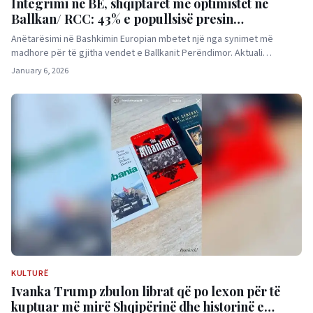
Integrimi në BE, shqiptarët më optimistët në
Ballkan/ RCC: 43% e popullsisë presin
anëtarësimin në 2030. Serbia, me perceptimin
Anëtarësimi në Bashkimin Europian mbetet një nga synimet më
më negativ
madhore për të gjitha vendet e Ballkanit Perëndimor. Aktuali…
January 6, 2026
KULTURË
Ivanka Trump zbulon librat që po lexon për të
kuptuar më mirë Shqipërinë dhe historinë e