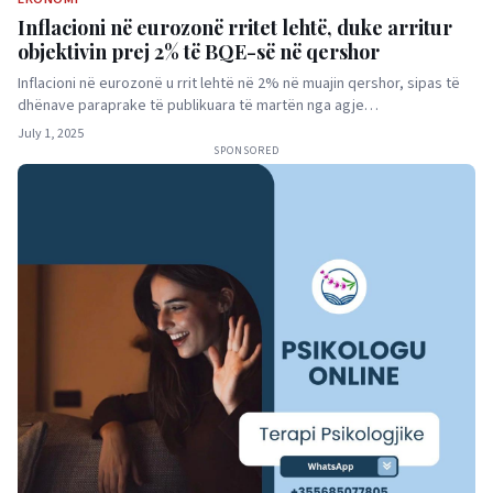
Inflacioni në eurozonë rritet lehtë, duke arritur
objektivin prej 2% të BQE-së në qershor
Inflacioni në eurozonë u rrit lehtë në 2% në muajin qershor, sipas të
dhënave paraprake të publikuara të martën nga agje…
July 1, 2025
SPONSORED