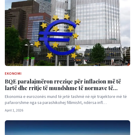
EKONOMI
BQE paralajmëron rreziqe për inflacion më të
lartë dhe rritje të mundshme të normave të
interesit
Ekonomia e eurozonës mund të jetë tashmë në një trajektore më të
pafavorshme nga sa parashikohej fillimisht, ndërsa infl…
April 1, 2026