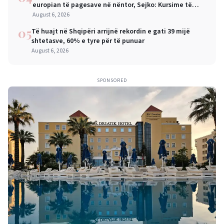
europian të pagesave në nëntor, Sejko: Kursime të
mëdha për qytetarët dhe bizneset
August 6, 2026
05
Të huajt në Shqipëri arrijnë rekordin e gati 39 mijë
shtetasve, 60% e tyre për të punuar
August 6, 2026
SPONSORED