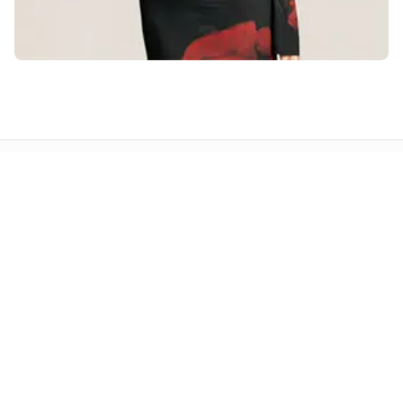
Rruga Komuna e Parisit, Hyrja 1,
Apartamenti 41, Tiranë.
Kategoritë
Sipërmarrje
Art
Personazh