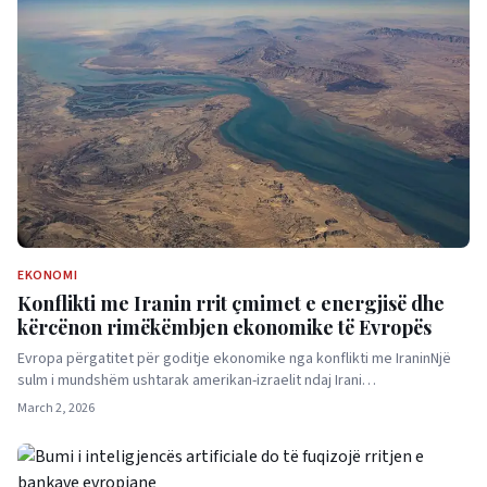
EKONOMI
Konflikti me Iranin rrit çmimet e energjisë dhe
kërcënon rimëkëmbjen ekonomike të Evropës
Evropa përgatitet për goditje ekonomike nga konflikti me IraninNjë
sulm i mundshëm ushtarak amerikan-izraelit ndaj Irani…
March 2, 2026