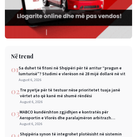
Në trend
01
Sa duhet të fitoni në Shqipëri për të arritur “pragun e
lumturisë”? Studimi e vlerëson në 28 mijë dollarë në vit
August 6, 2026
02
Tre pyetje për të testuar nëse prioritetet tuaja janë
vërtet ato që kanë më shumë rëndësi
August 6, 2026
03
MABCO kundërshton zgjidhjen e kontratës për
Aeroportin e Vlorës dhe paralajmëron arbitrazh
ndërkombëtar
August 6, 2026
04
Shqipëria synon të integrohet plotësisht në sistemin