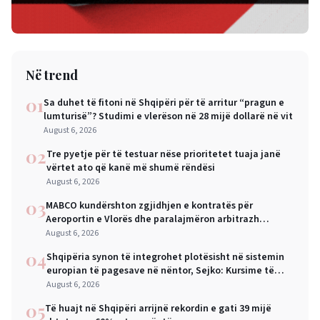
Në trend
01
Sa duhet të fitoni në Shqipëri për të arritur “pragun e
lumturisë”? Studimi e vlerëson në 28 mijë dollarë në vit
August 6, 2026
02
Tre pyetje për të testuar nëse prioritetet tuaja janë
vërtet ato që kanë më shumë rëndësi
August 6, 2026
03
MABCO kundërshton zgjidhjen e kontratës për
Aeroportin e Vlorës dhe paralajmëron arbitrazh
ndërkombëtar
August 6, 2026
04
Shqipëria synon të integrohet plotësisht në sistemin
europian të pagesave në nëntor, Sejko: Kursime të
mëdha për qytetarët dhe bizneset
August 6, 2026
05
Të huajt në Shqipëri arrijnë rekordin e gati 39 mijë