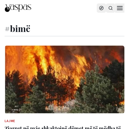
#
bimë
LAJME
Zjarret në pyje shkaktojnë dëmet më të mëdha të