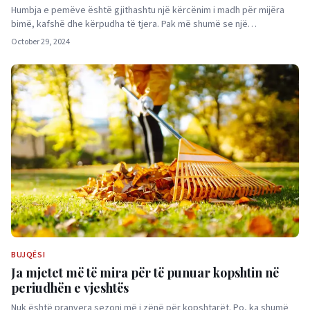
Humbja e pemëve është gjithashtu një kërcënim i madh për mijëra
bimë, kafshë dhe kërpudha të tjera. Pak më shumë se një…
October 29, 2024
BUJQËSI
Ja mjetet më të mira për të punuar kopshtin në
periudhën e vjeshtës
Nuk është pranvera sezoni më i zënë për kopshtarët. Po, ka shumë