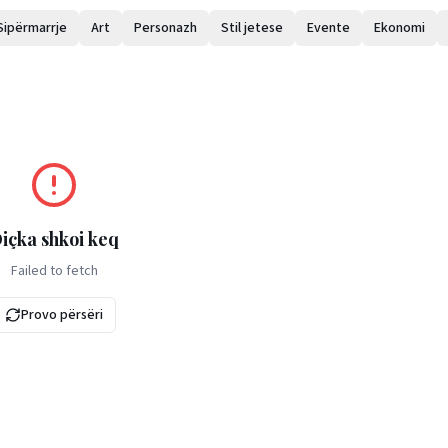
Sipërmarrje
Art
Personazh
Stil jetese
Evente
Ekonomi
içka shkoi keq
Failed to fetch
Provo përsëri