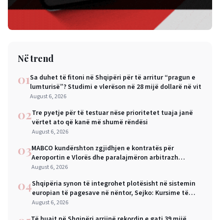
Në trend
01
Sa duhet të fitoni në Shqipëri për të arritur “pragun e
lumturisë”? Studimi e vlerëson në 28 mijë dollarë në vit
August 6, 2026
02
Tre pyetje për të testuar nëse prioritetet tuaja janë
vërtet ato që kanë më shumë rëndësi
August 6, 2026
03
MABCO kundërshton zgjidhjen e kontratës për
Aeroportin e Vlorës dhe paralajmëron arbitrazh
ndërkombëtar
August 6, 2026
04
Shqipëria synon të integrohet plotësisht në sistemin
europian të pagesave në nëntor, Sejko: Kursime të
mëdha për qytetarët dhe bizneset
August 6, 2026
Të huajt në Shqipëri arrijnë rekordin e gati 39 mijë