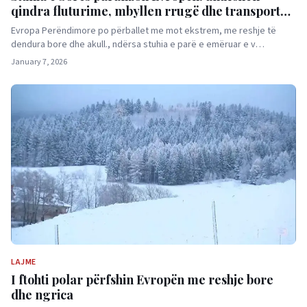
qindra fluturime, mbyllen rrugë dhe transport
publik
Evropa Perëndimore po përballet me mot ekstrem, me reshje të
dendura bore dhe akull., ndërsa stuhia e parë e emëruar e v…
January 7, 2026
LAJME
I ftohti polar përfshin Evropën me reshje bore
dhe ngrica