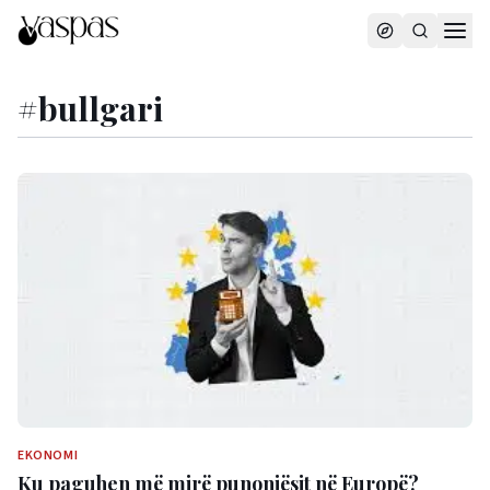
#
bullgari
EKONOMI
Ku paguhen më mirë punonjësit në Europë?