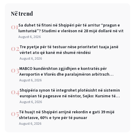
Në trend
01
Sa duhet të fitoni në Shqipëri për të arritur “pragun e
lumturisë”? Studimi e vlerëson në 28 mijë dollarë në vit
August 6, 2026
02
Tre pyetje për të testuar nëse prioritetet tuaja janë
vërtet ato që kanë më shumë rëndësi
August 6, 2026
03
MABCO kundërshton zgjidhjen e kontratës për
Aeroportin e Vlorës dhe paralajmëron arbitrazh
ndërkombëtar
August 6, 2026
04
Shqipëria synon të integrohet plotësisht në sistemin
europian të pagesave në nëntor, Sejko: Kursime të
mëdha për qytetarët dhe bizneset
August 6, 2026
05
Të huajt në Shqipëri arrijnë rekordin e gati 39 mijë
shtetasve, 60% e tyre për të punuar
August 6, 2026