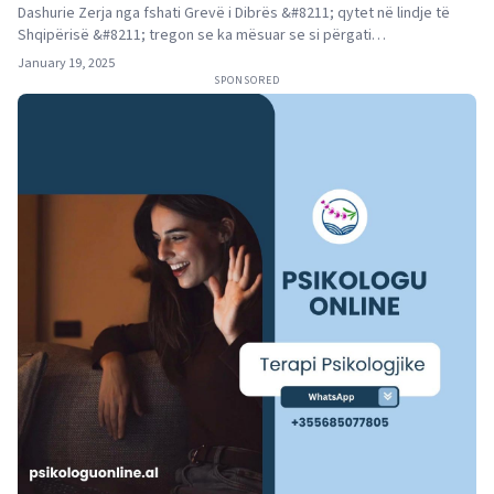
Dashurie Zerja nga fshati Grevë i Dibrës &#8211; qytet në lindje të
Shqipërisë &#8211; tregon se ka mësuar se si përgati…
January 19, 2025
SPONSORED