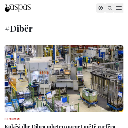
#
Dibër
EKONOMI
Kukësi dhe Dibra mbeten qarqet më të varfëra,