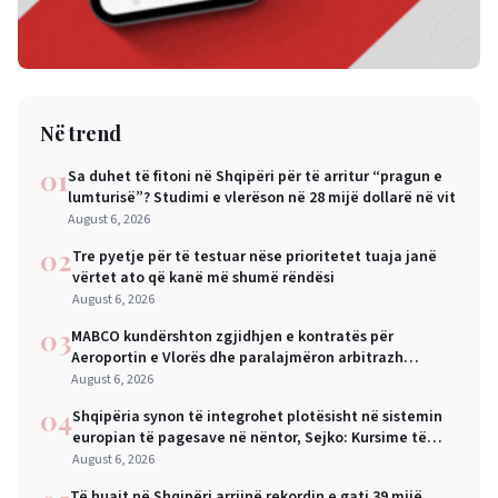
Në trend
01
Sa duhet të fitoni në Shqipëri për të arritur “pragun e
lumturisë”? Studimi e vlerëson në 28 mijë dollarë në vit
August 6, 2026
02
Tre pyetje për të testuar nëse prioritetet tuaja janë
vërtet ato që kanë më shumë rëndësi
August 6, 2026
03
MABCO kundërshton zgjidhjen e kontratës për
Aeroportin e Vlorës dhe paralajmëron arbitrazh
ndërkombëtar
August 6, 2026
04
Shqipëria synon të integrohet plotësisht në sistemin
europian të pagesave në nëntor, Sejko: Kursime të
mëdha për qytetarët dhe bizneset
August 6, 2026
Të huajt në Shqipëri arrijnë rekordin e gati 39 mijë