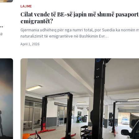
LAJME
Cilat vende të BE-së japin më shumë pasaport
emigrantët?
Gjermania udhëheq për nga numri total, por Suedia ka normën më
të
naturalizimit të emigrantëve në Bashkimin Evr…
April 1, 2026