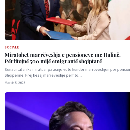
SOCIALE
Miratohet marrëveshja e pensioneve me Italinë.
Përfitojnë 500 mijë emigrantë shqiptarë
Senati italian ka miratuar pa asnjë votë kundër marrëveshjen për pensi
Shqipërinë. Prej kësaj marrëveshje përfito…
March 5, 2025