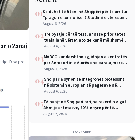
01
Sa duhet të fitoni në Shqipëri për të arritur
“pragun e lumturisë”? Studimi e vlerëson
në 28 mijë dollarë në vit
August 6, 2026
02
Tre pyetje për të testuar nëse prioritetet
tuaja janë vërtet ato që kanë më shumë
Marjo Zanaj
rëndësi
August 6, 2026
03
MABCO kundërshton zgjidhjen e kontratës
dje. Disa prej
për Aeroportin e Vlorës dhe paralajmëron
arbitrazh ndërkombëtar
August 6, 2026
04
Shqipëria synon të integrohet plotësisht
në sistemin europian të pagesave në
nëntor, Sejko: Kursime të mëdha për
August 6, 2026
qytetarët dhe bizneset
05
Të huajt në Shqipëri arrijnë rekordin e gati
39 mijë shtetasve, 60% e tyre për të
punuar
August 6, 2026
SPONSORED