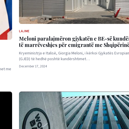
LAJME
Meloni paralajmëron gjykatën e BE-së kundër
të marrëveshjes për emigrantë me Shqipërin
Kryeministrja e Italisë, Giorgia Meloni, i kërkoi Gjykatës Evropia
(GJED) të hedhë poshtë kundërshtimet…
December 17, 2024
onet me