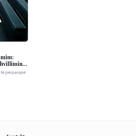
simim:
hvillimin
 të përparojnë