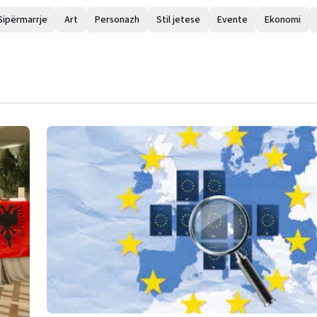
Sipërmarrje
Art
Personazh
Stil jetese
Evente
Ekonomi