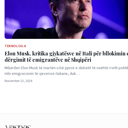
TEKNOLOGJI
Elon Musk, kritika gjykatësve në Itali për bllokimin 
dërgimit të emigrantëve në Shqipëri
Miliarderi Elon Musk të martën u bë pjesë e debatit të nxehtë rreth polit
mbi emigracionin të qeverisë italiane, duk…
November 13, 2024