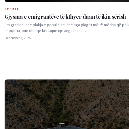
SOCIALE
Gjysma e emigrantëve të kthyer duan të ikin sërish
Emigracioni dhe plakja e popullsisë janë nga plagët më të mëdha që po 
shoqëria jonë dhe që kërkojnë një angazhim s…
December 2, 2025