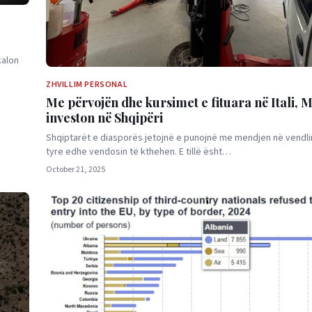
kalon
ZHVILLIM PERSONAL
Me përvojën dhe kursimet e fituara në Itali, 
investon në Shqipëri
Shqiptarët e diasporës jetojnë e punojnë me mendjen në vendlin
tyre edhe vendosin të kthehen. E tillë ësht…
October 21, 2025