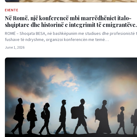
EVENTE
Në Romë, një konferencë mbi marrëdhëniet italo-
shqiptare dhe historinë e integrimit të emigrantëve
shqiptarë
ROMË – Shoqata BESA, në bashkëpunim me studiues dhe profesionistë 
fushave të ndryshme, organizoi konferencën me temë…
June 1, 2026