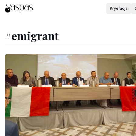
Kryefaqja
#
emigrant