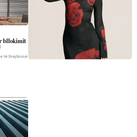
 bllokimit
ë
ne të Drejtësisë