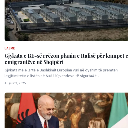
LAJME
Gjykata e BE-së rrëzon planin e Italisë për kampet 
emigrantëve në Shqipëri
Gjykata më e lartë e Bashkimit Europian vuri në dyshim të premten
legjitimitetin e listës së &#8220;vendeve të sigurta&#…
August 2, 2025