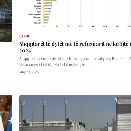
LAJME
Shqiptarët të dytët më të refuzuarit në kufijtë
2024
e
Shqiptarët janë të dytët më të refuzuarit në kufijtë e Bashkimit
ukrainasve (19 595). Në total në kufijtë…
May 23, 2025