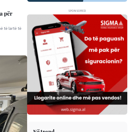
SPONSORED
a për
 të lartë të
Në trend