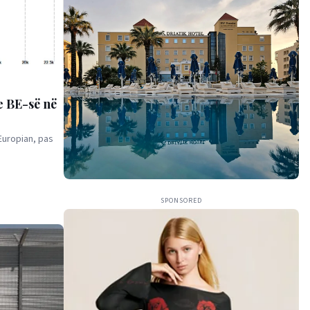
 e BE-së në
 Europian, pas
SPONSORED