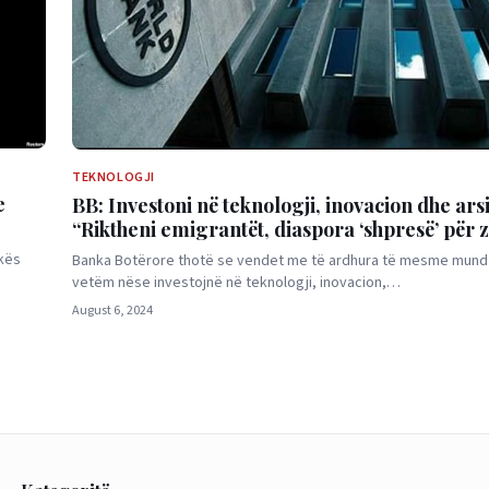
TEKNOLOGJI
e
BB: Investoni në teknologji, inovacion dhe ar
“Riktheni emigrantët, diaspora ‘shpresë’ për z
teknologjik të Shqipërisë”
ikës
Banka Botërore thotë se vendet me të ardhura të mesme mund
vetëm nëse investojnë në teknologji, inovacion,…
August 6, 2024