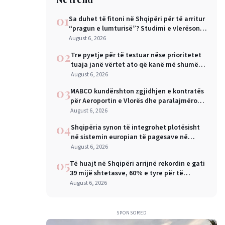
01
Sa duhet të fitoni në Shqipëri për të arritur
“pragun e lumturisë”? Studimi e vlerëson
në 28 mijë dollarë në vit
August 6, 2026
02
Tre pyetje për të testuar nëse prioritetet
tuaja janë vërtet ato që kanë më shumë
rëndësi
August 6, 2026
03
MABCO kundërshton zgjidhjen e kontratës
për Aeroportin e Vlorës dhe paralajmëron
arbitrazh ndërkombëtar
August 6, 2026
04
Shqipëria synon të integrohet plotësisht
në sistemin europian të pagesave në
nëntor, Sejko: Kursime të mëdha për
August 6, 2026
qytetarët dhe bizneset
05
Të huajt në Shqipëri arrijnë rekordin e gati
39 mijë shtetasve, 60% e tyre për të
punuar
August 6, 2026
SPONSORED