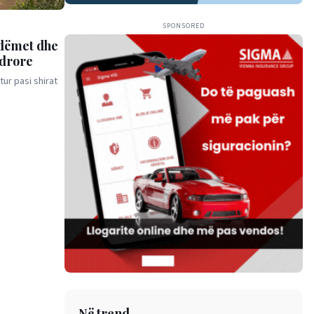
SPONSORED
 dëmet dhe
ndrore
ur pasi shirat
Në trend