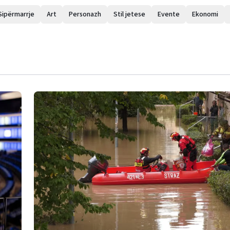
Sipërmarrje
Art
Personazh
Stil jetese
Evente
Ekonomi