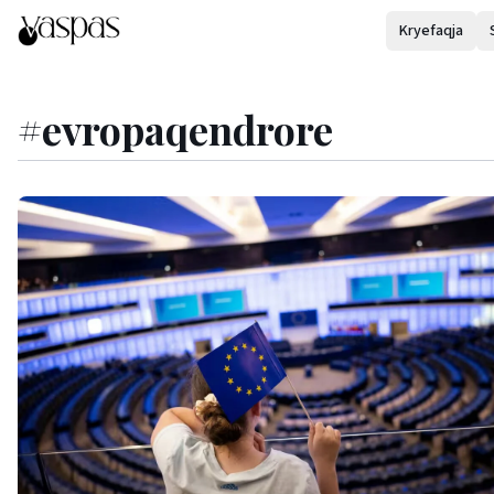
Kryefaqja
#
evropaqendrore