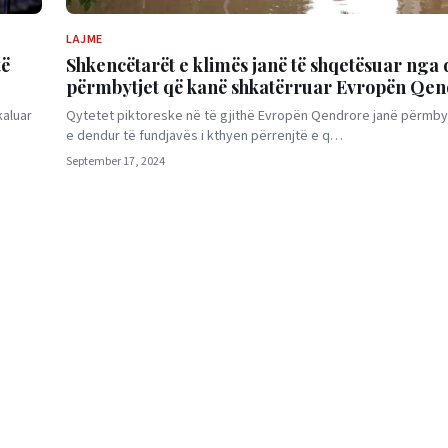
LAJME
të
Shkencëtarët e klimës janë të shqetësuar nga
përmbytjet që kanë shkatërruar Evropën Qe
kaluar
Qytetet piktoreske në të gjithë Evropën Qendrore janë përmbyt
e dendur të fundjavës i kthyen përrenjtë e q…
September 17, 2024