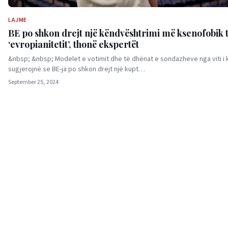
LAJME
BE po shkon drejt një këndvështrimi më ksenofobik 
‘evropianitetit’, thonë ekspertët
&nbsp; &nbsp; Modelet e votimit dhe të dhënat e sondazheve nga viti i 
sugjerojnë se BE-ja po shkon drejt një kupt…
September 25, 2024