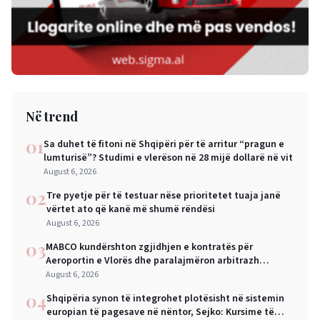
Në trend
01
Sa duhet të fitoni në Shqipëri për të arritur “pragun e
lumturisë”? Studimi e vlerëson në 28 mijë dollarë në vit
August 6, 2026
02
Tre pyetje për të testuar nëse prioritetet tuaja janë
vërtet ato që kanë më shumë rëndësi
August 6, 2026
03
MABCO kundërshton zgjidhjen e kontratës për
Aeroportin e Vlorës dhe paralajmëron arbitrazh
ndërkombëtar
August 6, 2026
04
Shqipëria synon të integrohet plotësisht në sistemin
europian të pagesave në nëntor, Sejko: Kursime të