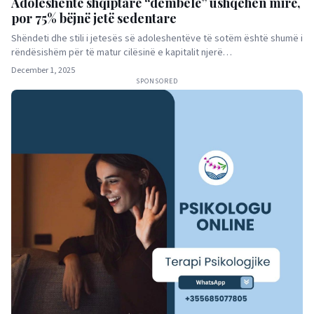
Adoleshentë shqiptarë “dembelë” ushqehen mirë,
por 75% bëjnë jetë sedentare
Shëndeti dhe stili i jetesës së adoleshentëve të sotëm është shumë i
rëndësishëm për të matur cilësinë e kapitalit njerë…
December 1, 2025
SPONSORED