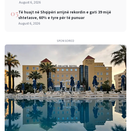
mëdha për qytetarët dhe bizneset
August 6, 2026
05
Të huajt në Shqipëri arrijnë rekordin e gati 39 mijë
shtetasve, 60% e tyre për të punuar
August 6, 2026
SPONSORED