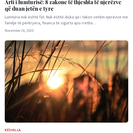
Arti i lumturisë: 8 zakone të thjeshta të njerëzve
që duan jetën e tyre
Lumturia nuk është fat. Nuk është diçka që i takon vetëm njerëzve me
familje të përkryera, financa të sigurta apo rretha…
November 26, 2025
KËSHILLA