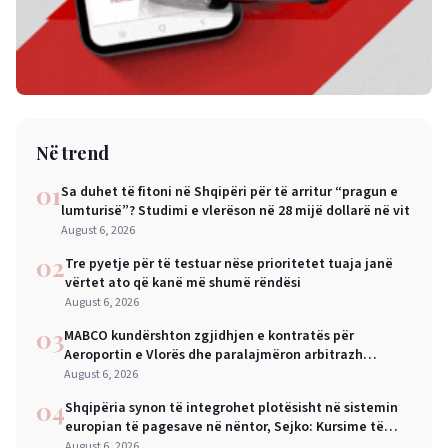
Në trend
01
Sa duhet të fitoni në Shqipëri për të arritur “pragun e
lumturisë”? Studimi e vlerëson në 28 mijë dollarë në vit
August 6, 2026
02
Tre pyetje për të testuar nëse prioritetet tuaja janë
vërtet ato që kanë më shumë rëndësi
August 6, 2026
03
MABCO kundërshton zgjidhjen e kontratës për
Aeroportin e Vlorës dhe paralajmëron arbitrazh
ndërkombëtar
August 6, 2026
04
Shqipëria synon të integrohet plotësisht në sistemin
europian të pagesave në nëntor, Sejko: Kursime të
mëdha për qytetarët dhe bizneset
August 6, 2026