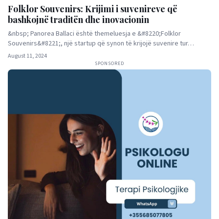
Folklor Souvenirs: Krijimi i suvenireve që
bashkojnë traditën dhe inovacionin
&nbsp; Panorea Ballaci është themeluesja e &#8220;Folklor
Souvenirs&#8221;, një startup që synon të krijojë suvenire tur…
August 11, 2024
SPONSORED