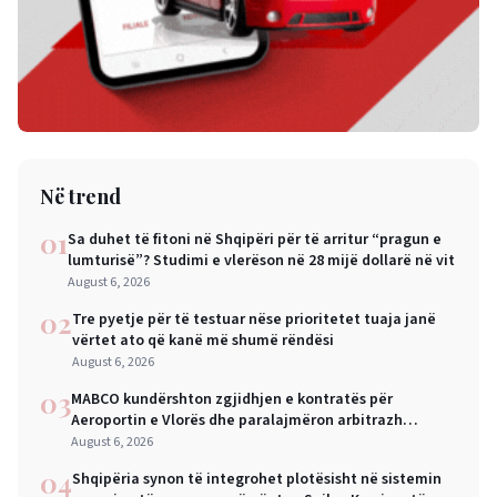
Në trend
01
Sa duhet të fitoni në Shqipëri për të arritur “pragun e
lumturisë”? Studimi e vlerëson në 28 mijë dollarë në vit
August 6, 2026
02
Tre pyetje për të testuar nëse prioritetet tuaja janë
vërtet ato që kanë më shumë rëndësi
August 6, 2026
03
MABCO kundërshton zgjidhjen e kontratës për
Aeroportin e Vlorës dhe paralajmëron arbitrazh
ndërkombëtar
August 6, 2026
04
Shqipëria synon të integrohet plotësisht në sistemin