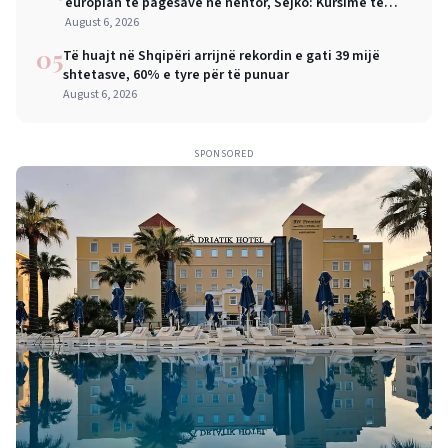
europian të pagesave në nëntor, Sejko: Kursime të
mëdha për qytetarët dhe bizneset
August 6, 2026
05
Të huajt në Shqipëri arrijnë rekordin e gati 39 mijë
shtetasve, 60% e tyre për të punuar
August 6, 2026
SPONSORED