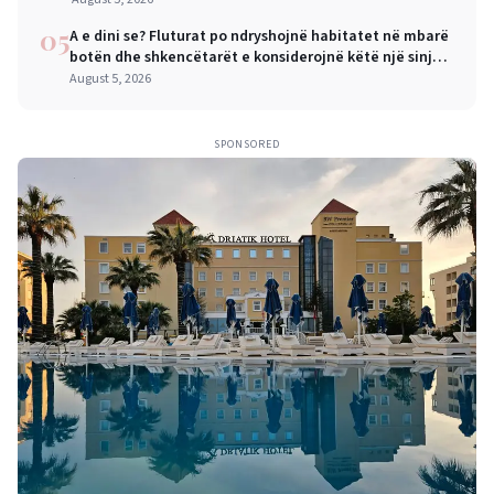
05
A e dini se? Fluturat po ndryshojnë habitatet në mbarë
botën dhe shkencëtarët e konsiderojnë këtë një sinjal
alarmi
August 5, 2026
SPONSORED