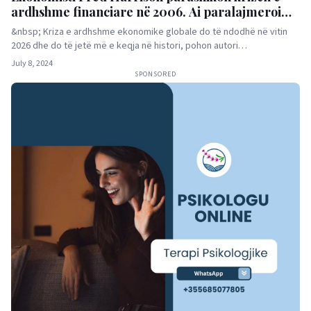
ardhshme financiare në 2006. Ai paralajmeroi
edhe krizen e vitit 2008
&nbsp; Kriza e ardhshme ekonomike globale do të ndodhë në vitin
2026 dhe do të jetë më e keqja në histori, pohon autori…
July 8, 2024
SPONSORED