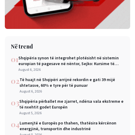
Në trend
01
Shqipëria synon të integrohet plotësisht në sistemin
europian të pagesave në nëntor, Sejko: Kursime të
mëdha për qytetarët dhe bizneset
August 6, 2026
02
Të huajt në Shqipëri arrijnë rekordin e gati 39 mijë
shtetasve, 60% e tyre për të punuar
August 6, 2026
03
Shqipëria përballet me zjarret, ndërsa vala ekstreme e
të nxehtit godet Europën
August 5, 2026
04
Lumenjtë e Europës po thahen, thatësira kërcënon
energjinë, transportin dhe industrinë
August 5, 2026