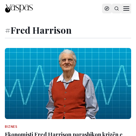
#
Fred Harrison
BIZNES
Ekonomisti Fred Harrison parashikon krizën e