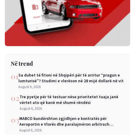
Në trend
01
Sa duhet të fitoni në Shqipëri për të arritur “pragun e
lumturisë”? Studimi e vlerëson në 28 mijë dollarë në vit
August 6, 2026
02
Tre pyetje për të testuar nëse prioritetet tuaja janë
vërtet ato që kanë më shumë rëndësi
August 6, 2026
03
MABCO kundërshton zgjidhjen e kontratës për
Aeroportin e Vlorës dhe paralajmëron arbitrazh
ndërkombëtar
August 6, 2026