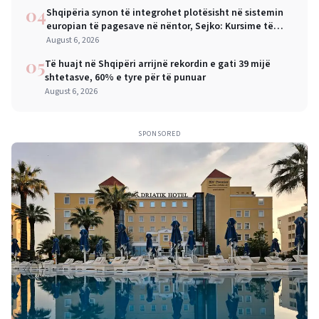
04
Shqipëria synon të integrohet plotësisht në sistemin
europian të pagesave në nëntor, Sejko: Kursime të
mëdha për qytetarët dhe bizneset
August 6, 2026
05
Të huajt në Shqipëri arrijnë rekordin e gati 39 mijë
shtetasve, 60% e tyre për të punuar
August 6, 2026
SPONSORED