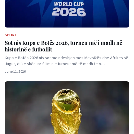
SPORT
Sot nis Kupa e Botës 2026, turneu më i madh në
historinë e futbollit
Kupa e Botës 2026 nis sot me ndeshjen mes Meksikës dhe Afrikës së
Jugut, duke shënuar fillimin e turneut më të madh të o…
June 11, 2026