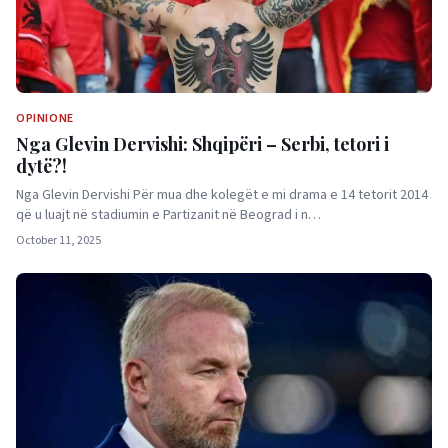
OPINIONE
Nga Glevin Dervishi: Shqipëri – Serbi, tetori i
dytë?!
Nga Glevin Dervishi Për mua dhe kolegët e mi drama e 14 tetorit 2014
që u luajt në stadiumin e Partizanit në Beograd i n…
October 11, 2025