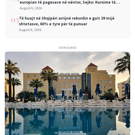
europian të pagesave në nëntor, Sejko: Kursime të
mëdha për qytetarët dhe bizneset
August 6, 2026
05
Të huajt në Shqipëri arrijnë rekordin e gati 39 mijë
shtetasve, 60% e tyre për të punuar
August 6, 2026
SPONSORED