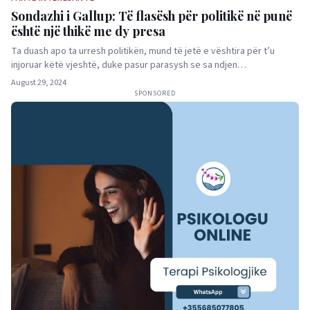
Sondazhi i Gallup: Të flasësh për politikë në punë
është një thikë me dy presa
Ta duash apo ta urresh politikën, mund të jetë e vështira për t’u
injoruar këtë vjeshtë, duke pasur parasysh se sa ndjen…
August 29, 2024
SPONSORED