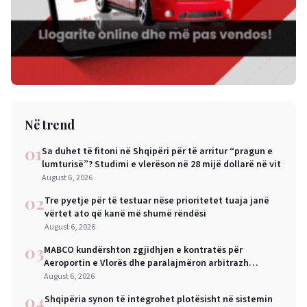
Në trend
01
Sa duhet të fitoni në Shqipëri për të arritur “pragun e
lumturisë”? Studimi e vlerëson në 28 mijë dollarë në vit
August 6, 2026
02
Tre pyetje për të testuar nëse prioritetet tuaja janë
vërtet ato që kanë më shumë rëndësi
August 6, 2026
03
MABCO kundërshton zgjidhjen e kontratës për
Aeroportin e Vlorës dhe paralajmëron arbitrazh
ndërkombëtar
August 6, 2026
04
Shqipëria synon të integrohet plotësisht në sistemin