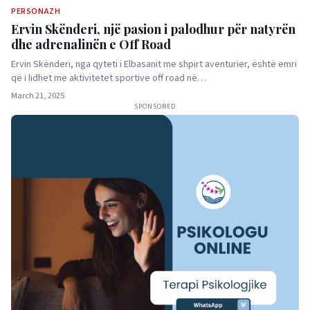
PERSONAZH
Ervin Skënderi, një pasion i palodhur për natyrën
dhe adrenalinën e Off Road
Ervin Skënderi, nga qyteti i Elbasanit me shpirt aventurier, është emri
që i lidhet me aktivitetet sportive off road në…
March 21, 2025
SPONSORED