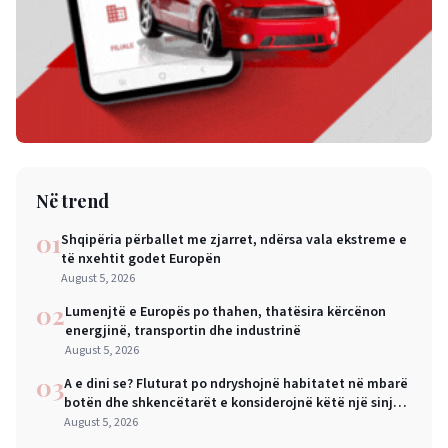
Në trend
01
Shqipëria përballet me zjarret, ndërsa vala ekstreme e
të nxehtit godet Europën
August 5, 2026
02
Lumenjtë e Europës po thahen, thatësira kërcënon
energjinë, transportin dhe industrinë
August 5, 2026
03
A e dini se? Fluturat po ndryshojnë habitatet në mbarë
botën dhe shkencëtarët e konsiderojnë këtë një sinjal
alarmi
August 5, 2026