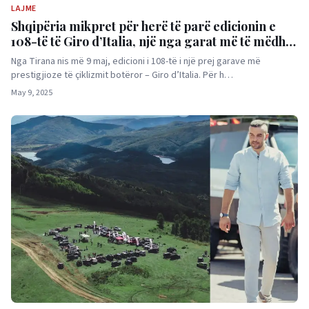
LAJME
Shqipëria mikpret për herë të parë edicionin e
108-të të Giro d’Italia, një nga garat më të mëdha
të çiklizmit botëror
Nga Tirana nis më 9 maj, edicioni i 108-të i një prej garave më
prestigjioze të çiklizmit botëror – Giro d’Italia. Për h…
May 9, 2025