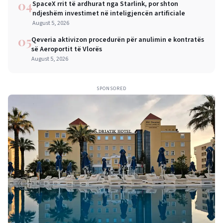
04
SpaceX rrit të ardhurat nga Starlink, por shton
ndjeshëm investimet në inteligjencën artificiale
August 5, 2026
05
Qeveria aktivizon procedurën për anulimin e kontratës
së Aeroportit të Vlorës
August 5, 2026
SPONSORED