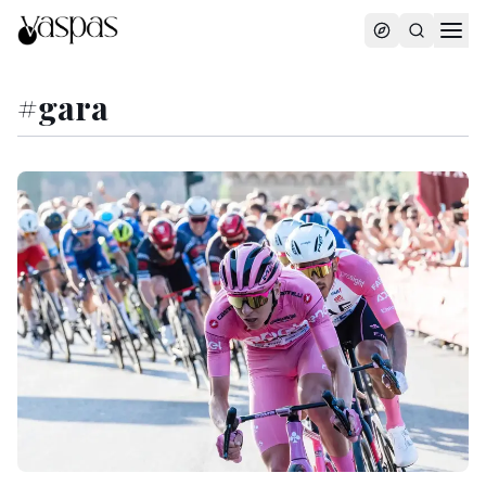
#
gara