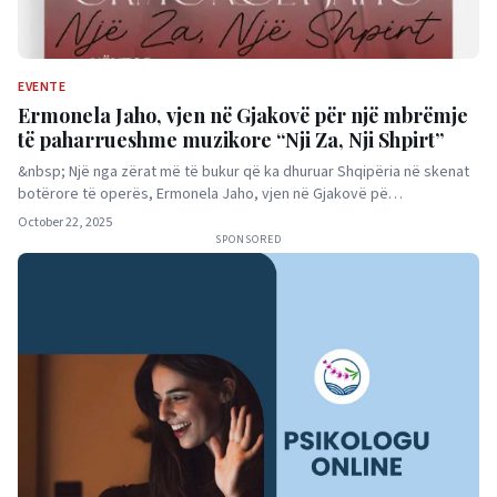
EVENTE
Ermonela Jaho, vjen në Gjakovë për një mbrëmje
të paharrueshme muzikore “Nji Za, Nji Shpirt”
&nbsp; Një nga zërat më të bukur që ka dhuruar Shqipëria në skenat
botërore të operës, Ermonela Jaho, vjen në Gjakovë pë…
October 22, 2025
SPONSORED