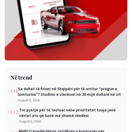
Në trend
01
Sa duhet të fitoni në Shqipëri për të arritur “pragun e
lumturisë”? Studimi e vlerëson në 28 mijë dollarë në vit
August 6, 2026
02
Tre pyetje për të testuar nëse prioritetet tuaja janë
vërtet ato që kanë më shumë rëndësi
August 6, 2026
MABCO kundërshton zgjidhjen e kontratës për