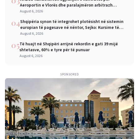
03
Aeroportin e Vlorës dhe paralajmëron arbitrazh
ndërkombëtar
August 6, 2026
04
Shqipëria synon të integrohet plotësisht në sistemin
europian të pagesave në nëntor, Sejko: Kursime të
mëdha për qytetarët dhe bizneset
August 6, 2026
05
Të huajt në Shqipëri arrijnë rekordin e gati 39 mijë
shtetasve, 60% e tyre për të punuar
August 6, 2026
SPONSORED