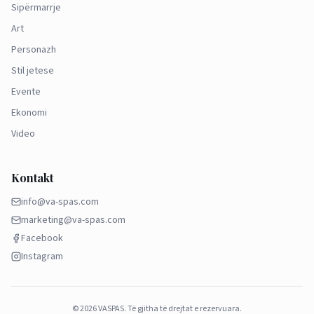
Sipërmarrje
Art
Personazh
Stil jetese
Evente
Ekonomi
Video
Kontakt
info@va-spas.com
marketing@va-spas.com
Facebook
Instagram
©
2026
VASPAS.
Të gjitha të drejtat e rezervuara.