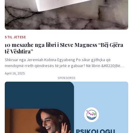
STIL JETESE
10 mesazhe nga libri i Steve Magness “Bëj Gjëra
të Vështira”
Shkruar nga Jeremiah Kobina Egyabeng Po sikur gjithçka që
mendojmë rreth qëndresës të jetë e gabuar? Në librin &#8220;Bë…
April 16, 2025
SPONSORED