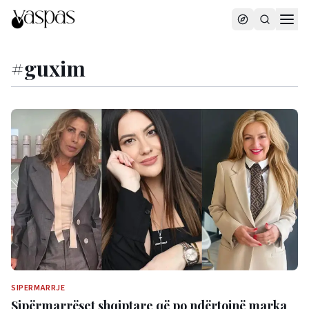
#
guxim
SIPERMARRJE
Sipërmarrëset shqiptare që po ndërtojnë marka