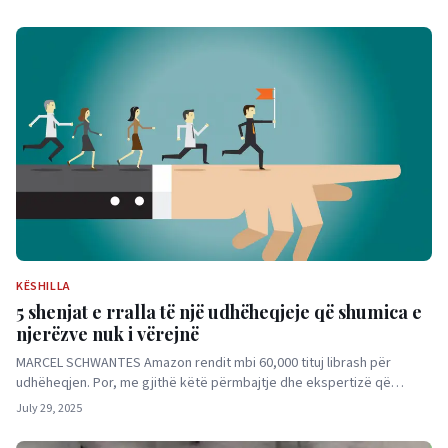
KËSHILLA
5 shenjat e rralla të një udhëheqjeje që shumica e
njerëzve nuk i vërejnë
MARCEL SCHWANTES Amazon rendit mbi 60,000 tituj librash për
udhëheqjen. Por, me gjithë këtë përmbajtje dhe ekspertizë që…
July 29, 2025