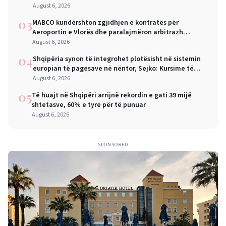
August 6, 2026
03
MABCO kundërshton zgjidhjen e kontratës për
Aeroportin e Vlorës dhe paralajmëron arbitrazh
ndërkombëtar
August 6, 2026
04
Shqipëria synon të integrohet plotësisht në sistemin
europian të pagesave në nëntor, Sejko: Kursime të
mëdha për qytetarët dhe bizneset
August 6, 2026
05
Të huajt në Shqipëri arrijnë rekordin e gati 39 mijë
shtetasve, 60% e tyre për të punuar
August 6, 2026
SPONSORED