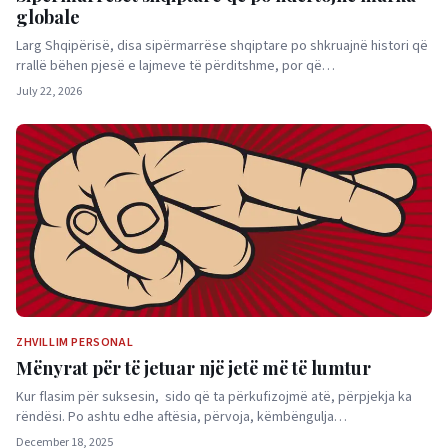
globale
Larg Shqipërisë, disa sipërmarrëse shqiptare po shkruajnë histori që
rrallë bëhen pjesë e lajmeve të përditshme, por që…
July 22, 2026
ZHVILLIM PERSONAL
Mënyrat për të jetuar një jetë më të lumtur
Kur flasim për suksesin, sido që ta përkufizojmë atë, përpjekja ka
rëndësi. Po ashtu edhe aftësia, përvoja, këmbëngulja…
December 18, 2025