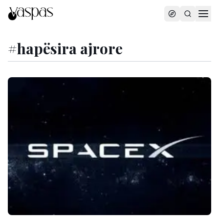
#
hapësira ajrore