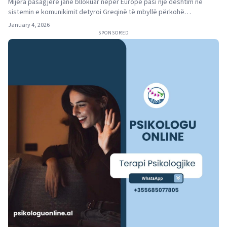
Mijëra pasagjerë janë bllokuar nëpër Europë pasi një dështim në
sistemin e komunikimit detyroi Greqinë të mbyllë përkohë…
January 4, 2026
SPONSORED