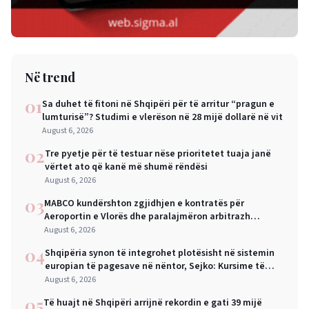
Në trend
01
Sa duhet të fitoni në Shqipëri për të arritur “pragun e
lumturisë”? Studimi e vlerëson në 28 mijë dollarë në vit
August 6, 2026
02
Tre pyetje për të testuar nëse prioritetet tuaja janë
vërtet ato që kanë më shumë rëndësi
August 6, 2026
03
MABCO kundërshton zgjidhjen e kontratës për
Aeroportin e Vlorës dhe paralajmëron arbitrazh
ndërkombëtar
August 6, 2026
04
Shqipëria synon të integrohet plotësisht në sistemin
europian të pagesave në nëntor, Sejko: Kursime të
mëdha për qytetarët dhe bizneset
August 6, 2026
05
Të huajt në Shqipëri arrijnë rekordin e gati 39 mijë