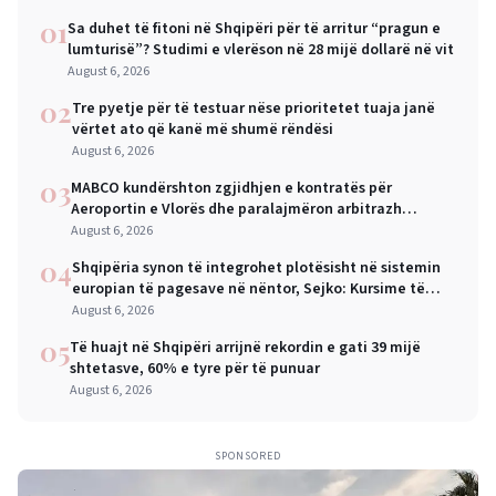
01
Sa duhet të fitoni në Shqipëri për të arritur “pragun e
lumturisë”? Studimi e vlerëson në 28 mijë dollarë në vit
August 6, 2026
02
Tre pyetje për të testuar nëse prioritetet tuaja janë
vërtet ato që kanë më shumë rëndësi
August 6, 2026
03
MABCO kundërshton zgjidhjen e kontratës për
Aeroportin e Vlorës dhe paralajmëron arbitrazh
ndërkombëtar
August 6, 2026
04
Shqipëria synon të integrohet plotësisht në sistemin
europian të pagesave në nëntor, Sejko: Kursime të
mëdha për qytetarët dhe bizneset
August 6, 2026
05
Të huajt në Shqipëri arrijnë rekordin e gati 39 mijë
shtetasve, 60% e tyre për të punuar
August 6, 2026
SPONSORED