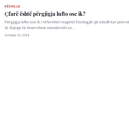
KËSHILLA
Çfarë është përgjigja lufto ose ik?
Përgjigja lufto ose ik i referohet reagimit fiziologjik që ndodh kur jemi n
të diçkaje të tmerrshme mendërisht os…
October 10, 2024