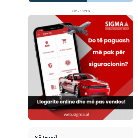
SPONSORED
Në trend