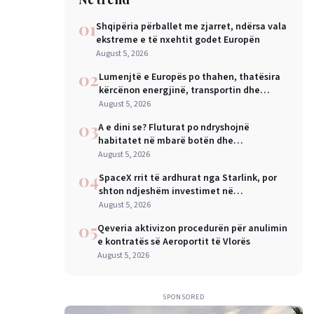
01
Shqipëria përballet me zjarret, ndërsa vala
ekstreme e të nxehtit godet Europën
August 5, 2026
02
Lumenjtë e Europës po thahen, thatësira
kërcënon energjinë, transportin dhe
industrinë
August 5, 2026
03
A e dini se? Fluturat po ndryshojnë
habitatet në mbarë botën dhe
shkencëtarët e konsiderojnë këtë një
August 5, 2026
sinjal alarmi
04
SpaceX rrit të ardhurat nga Starlink, por
shton ndjeshëm investimet në
inteligjencën artificiale
August 5, 2026
05
Qeveria aktivizon procedurën për anulimin
e kontratës së Aeroportit të Vlorës
August 5, 2026
SPONSORED