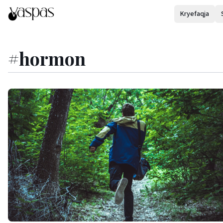
Kryefaqja
#
hormon