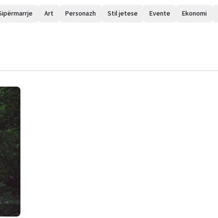
Sipërmarrje
Art
Personazh
Stil jetese
Evente
Ekonomi