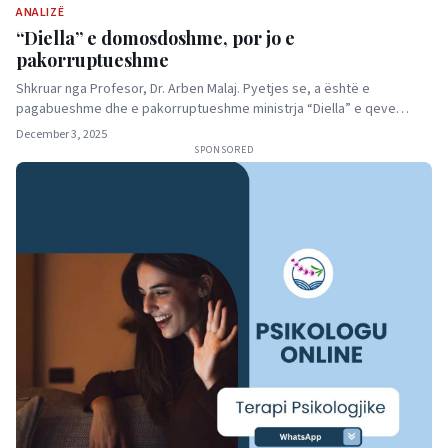
ANALIZË
“Diella” e domosdoshme, por jo e
pakorruptueshme
Shkruar nga Profesor, Dr. Arben Malaj. Pyetjes se, a është e
pagabueshme dhe e pakorruptueshme ministrja “Diella” e qeve…
December 3, 2025
SPONSORED