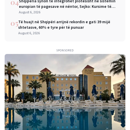
04
Shqipëria synon të integrohet plotësisht në sistemin
europian të pagesave në nëntor, Sejko: Kursime të
mëdha për qytetarët dhe bizneset
August 6, 2026
05
Të huajt në Shqipëri arrijnë rekordin e gati 39 mijë
shtetasve, 60% e tyre për të punuar
August 6, 2026
SPONSORED