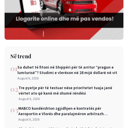
Në trend
01
Sa duhet të fitoni në Shqipëri për të arritur “pragun e
lumturisë”? Studimi e vlerëson në 28 mijë dollarë në vit
August 6, 2026
02
Tre pyetje për të testuar nëse prioritetet tuaja janë
vërtet ato që kanë më shumë rëndësi
August 6, 2026
03
MABCO kundërshton zgjidhjen e kontratës për
Aeroportin e Vlorës dhe paralajmëron arbitrazh
ndërkombëtar
August 6, 2026