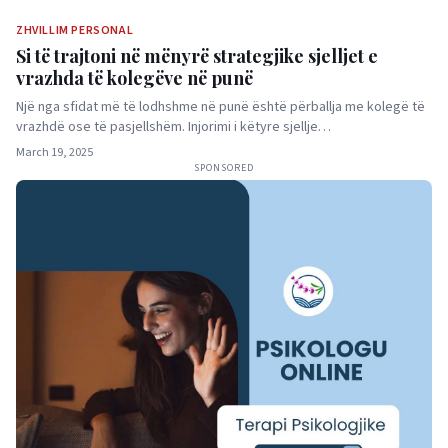
ZHVILLIM PERSONAL
Si të trajtoni në mënyrë strategjike sjelljet e
vrazhda të kolegëve në punë
Një nga sfidat më të lodhshme në punë është përballja me kolegë të
vrazhdë ose të pasjellshëm. Injorimi i këtyre sjellje…
March 19, 2025
SPONSORED