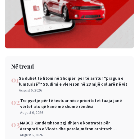
Në trend
01
Sa duhet të fitoni në Shqipëri për të arritur “pragun e
lumturisë”? Studimi e vlerëson në 28 mijë dollarë në vit
August 6, 2026
02
Tre pyetje për të testuar nëse prioritetet tuaja janë
vërtet ato që kanë më shumë rëndësi
August 6, 2026
03
MABCO kundërshton zgjidhjen e kontratës për
Aeroportin e Vlorës dhe paralajmëron arbitrazh
ndërkombëtar
August 6, 2026