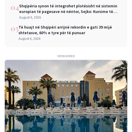
04
Shqipëria synon të integrohet plotësisht në sistemin
europian të pagesave në nëntor, Sejko: Kursime të
mëdha për qytetarët dhe bizneset
August 6, 2026
05
Të huajt në Shqipëri arrijnë rekordin e gati 39 mijë
shtetasve, 60% e tyre për të punuar
August 6, 2026
SPONSORED