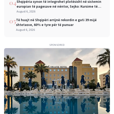
04
Shqipëria synon të integrohet plotësisht në sistemin
europian të pagesave në nëntor, Sejko: Kursime të
mëdha për qytetarët dhe bizneset
August 6, 2026
05
Të huajt në Shqipëri arrijnë rekordin e gati 39 mijë
shtetasve, 60% e tyre për të punuar
August 6, 2026
SPONSORED