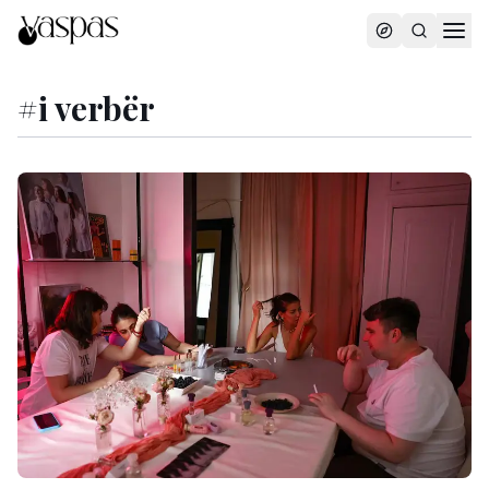
#
i verbër