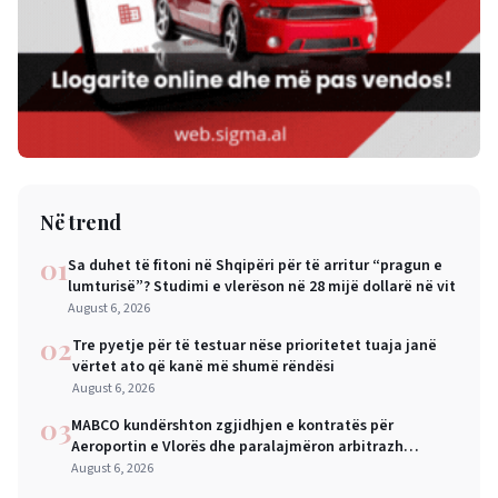
Në trend
01
Sa duhet të fitoni në Shqipëri për të arritur “pragun e
lumturisë”? Studimi e vlerëson në 28 mijë dollarë në vit
August 6, 2026
02
Tre pyetje për të testuar nëse prioritetet tuaja janë
vërtet ato që kanë më shumë rëndësi
August 6, 2026
03
MABCO kundërshton zgjidhjen e kontratës për
Aeroportin e Vlorës dhe paralajmëron arbitrazh
ndërkombëtar
August 6, 2026