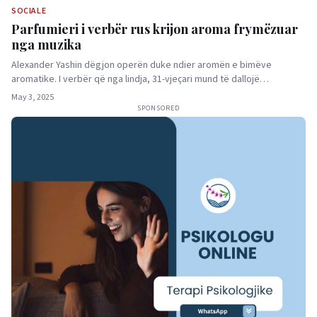
SOCIALE
Parfumieri i verbër rus krijon aroma frymëzuar
nga muzika
Alexander Yashin dëgjon operën duke ndier aromën e bimëve
aromatike. I verbër që nga lindja, 31-vjeçari mund të dallojë…
May 3, 2025
SPONSORED