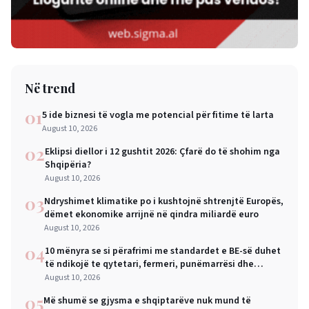
Në trend
01
5 ide biznesi të vogla me potencial për fitime të larta
August 10, 2026
02
Eklipsi diellor i 12 gushtit 2026: Çfarë do të shohim nga
Shqipëria?
August 10, 2026
03
Ndryshimet klimatike po i kushtojnë shtrenjtë Europës,
dëmet ekonomike arrijnë në qindra miliardë euro
August 10, 2026
04
10 mënyra se si përafrimi me standardet e BE-së duhet
të ndikojë te qytetari, fermeri, punëmarrësi dhe
biznesi i vogël
August 10, 2026
05
Më shumë se gjysma e shqiptarëve nuk mund të