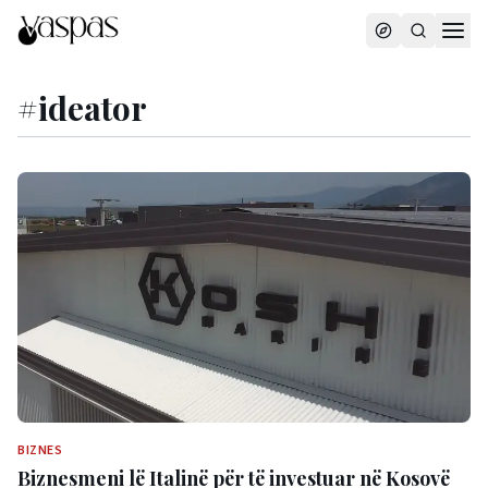
#
ideator
BIZNES
Biznesmeni lë Italinë për të investuar në Kosovë