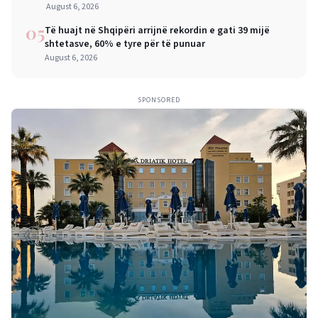
mëdha për qytetarët dhe bizneset
August 6, 2026
05
Të huajt në Shqipëri arrijnë rekordin e gati 39 mijë
shtetasve, 60% e tyre për të punuar
August 6, 2026
SPONSORED