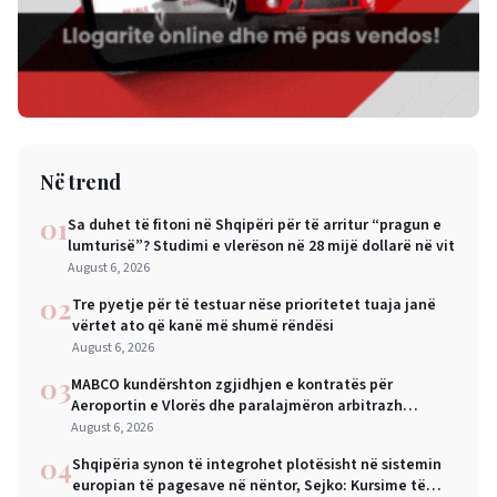
Në trend
01
Sa duhet të fitoni në Shqipëri për të arritur “pragun e
lumturisë”? Studimi e vlerëson në 28 mijë dollarë në vit
August 6, 2026
02
Tre pyetje për të testuar nëse prioritetet tuaja janë
vërtet ato që kanë më shumë rëndësi
August 6, 2026
03
MABCO kundërshton zgjidhjen e kontratës për
Aeroportin e Vlorës dhe paralajmëron arbitrazh
ndërkombëtar
August 6, 2026
04
Shqipëria synon të integrohet plotësisht në sistemin
europian të pagesave në nëntor, Sejko: Kursime të