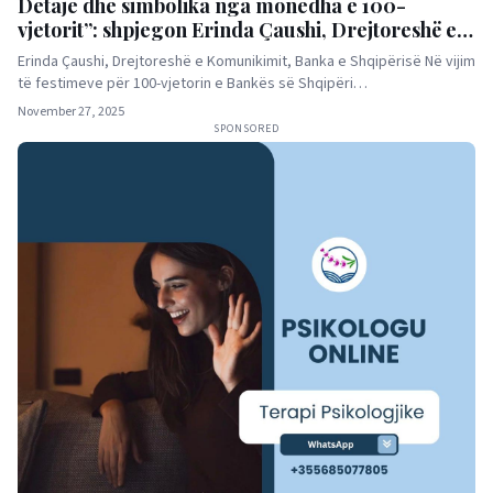
Detaje dhe simbolika nga monedha e 100-
vjetorit”: shpjegon Erinda Çaushi, Drejtoreshë e
Komunikimit në Bankën e Shqipërisë
Erinda Çaushi, Drejtoreshë e Komunikimit, Banka e Shqipërisë Në vijim
të festimeve për 100-vjetorin e Bankës së Shqipëri…
November 27, 2025
SPONSORED