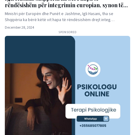
rëndësishëm për integrimin europian, synon të
hapë të gjithë kapitujt e negociatave në vitin 2025
Ministri për Europën dhe Punët e Jashtme, Igli Hasani, tha se
Shqipëria ka bërë këtë vit hapa të rëndësishëm drejt integ…
December 28, 2024
SPONSORED