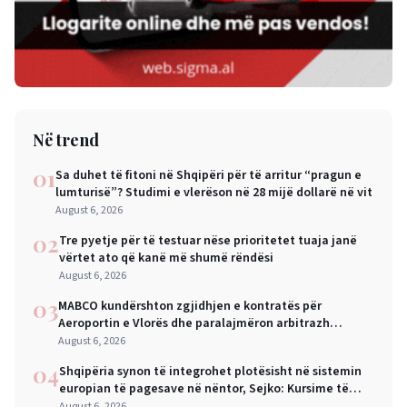
Në trend
01
Sa duhet të fitoni në Shqipëri për të arritur “pragun e
lumturisë”? Studimi e vlerëson në 28 mijë dollarë në vit
August 6, 2026
02
Tre pyetje për të testuar nëse prioritetet tuaja janë
vërtet ato që kanë më shumë rëndësi
August 6, 2026
03
MABCO kundërshton zgjidhjen e kontratës për
Aeroportin e Vlorës dhe paralajmëron arbitrazh
ndërkombëtar
August 6, 2026
04
Shqipëria synon të integrohet plotësisht në sistemin
europian të pagesave në nëntor, Sejko: Kursime të
mëdha për qytetarët dhe bizneset
August 6, 2026