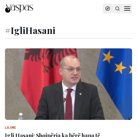
#
IgliHasani
LAJME
Igli Hasani: Shqipëria ka bërë hapa të